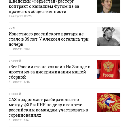
Шведский «Ферьестад» расторг
контракт с канадцем Футом из‑за
протестов общественности
1 августа 03:25
КХЛ
Известного российского вратаря не
стало в 39 лет. У Алексея остались три
дочери
31 июля 19:02
ХОККЕЙ
«Без России это не хоккей!» На Западе в
ярости из-за дискриминации нашей
сборной
31 июля 16:46
ХОККЕЙ
CAS продолжает разбирательство
между ФХР и IIHF по делу о запрете
российским командам участвовать в
соревнованиях
31 июля 15:57