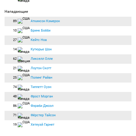
Нападающие
89
Аткинсон Кэмерон
10
Бринк Бобби
27
Кейтс Ноа
14
Кутюрье Шон
62
Ликселл Олле
21
Лоутон Скотт
25
Полинг Райан
74
Типпетт Оуэн
48
Фрост Морган
86
Фэраби Джоэл
71
Фёрстер Тайсон
19
Хетеуэй Гарнет