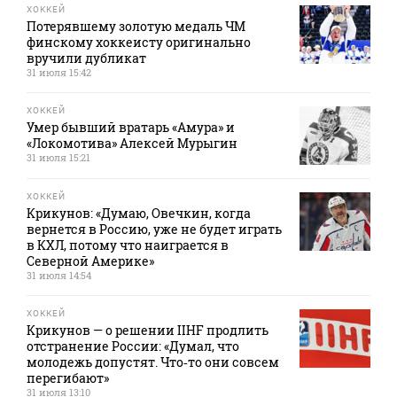
ХОККЕЙ
Потерявшему золотую медаль ЧМ
финскому хоккеисту оригинально
вручили дубликат
31 июля 15:42
ХОККЕЙ
Умер бывший вратарь «Амура» и
«Локомотива» Алексей Мурыгин
31 июля 15:21
ХОККЕЙ
Крикунов: «Думаю, Овечкин, когда
вернется в Россию, уже не будет играть
в КХЛ, потому что наиграется в
Северной Америке»
31 июля 14:54
ХОККЕЙ
Крикунов — о решении IIHF продлить
отстранение России: «Думал, что
молодежь допустят. Что‑то они совсем
перегибают»
31 июля 13:10