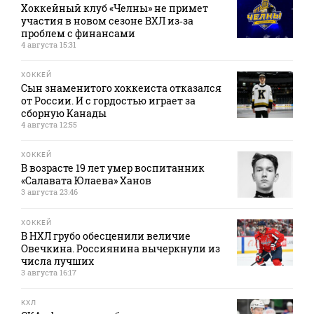
Хоккейный клуб «Челны» не примет
участия в новом сезоне ВХЛ из‑за
проблем с финансами
4 августа 15:31
ХОККЕЙ
Сын знаменитого хоккеиста отказался
от России. И с гордостью играет за
сборную Канады
4 августа 12:55
ХОККЕЙ
В возрасте 19 лет умер воспитанник
«Салавата Юлаева» Ханов
3 августа 23:46
ХОККЕЙ
В НХЛ грубо обесценили величие
Овечкина. Россиянина вычеркнули из
числа лучших
3 августа 16:17
КХЛ