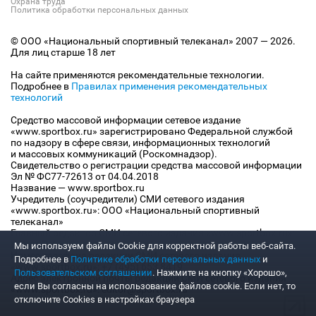
Охрана труда
Политика обработки персональных данных
© ООО «Национальный спортивный телеканал» 2007 — 2026.
Для лиц старше 18 лет
На сайте применяются рекомендательные технологии.
Подробнее в
Правилах применения рекомендательных
технологий
Средство массовой информации сетевое издание
«www.sportbox.ru» зарегистрировано Федеральной службой
по надзору в сфере связи, информационных технологий
и массовых коммуникаций (Роскомнадзор).
Свидетельство о регистрации средства массовой информации
Эл № ФС77-72613 от 04.04.2018
Название — www.sportbox.ru
Учредитель (соучредители) СМИ сетевого издания
«www.sportbox.ru»: ООО «Национальный спортивный
телеканал»
Главный редактор СМИ сетевого издания «www.sportbox.ru»:
Конов В.А.
Мы используем файлы Сookie для корректной работы веб-сайта.
Номер телефона редакции СМИ сетевого издания
Подробнее в
Политике обработки персональных данных
и
«www.sportbox.ru»: +7 (495) 653 8419
Пользовательском соглашении
. Нажмите на кнопку «Хорошо»,
Адрес электронной почты редакции СМИ сетевого издания
если Вы согласны на использование файлов cookie. Если нет, то
«www.sportbox.ru»: editor@sportbox.ru
отключите Cookies в настройках браузера