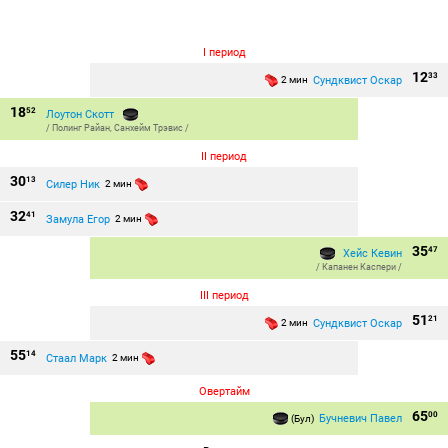
I период
12
33
Сундквист Оскар
2 мин
18
52
Лоутон Скотт
/
Полинг Райан
,
Санхейм Трэвис
/
II период
30
13
Силер Ник
2 мин
32
41
Замула Егор
2 мин
35
47
Хейс Кевин
/
Капанен Каспери
/
III период
51
21
Сундквист Оскар
2 мин
55
14
Стаал Марк
2 мин
Овертайм
65
00
Бучневич Павел
(Бул)