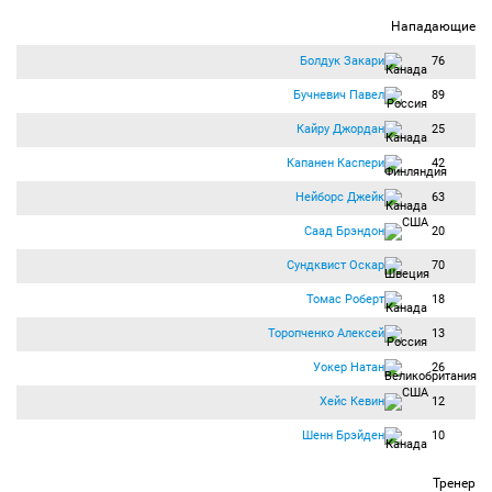
Нападающие
Болдук Закари
76
Бучневич Павел
89
Кайру Джордан
25
Капанен Каспери
42
Нейборс Джейк
63
Саад Брэндон
20
Сундквист Оскар
70
Томас Роберт
18
Торопченко Алексей
13
Уокер Натан
26
Хейс Кевин
12
Шенн Брэйден
10
Тренер