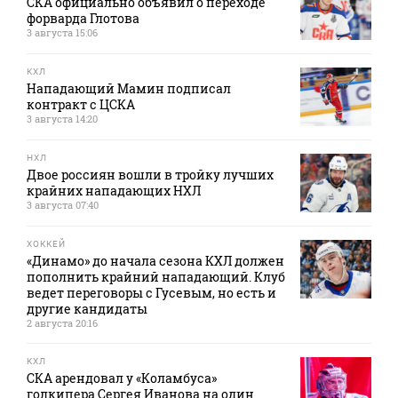
СКА официально объявил о переходе
форварда Глотова
3 августа 15:06
КХЛ
Нападающий Мамин подписал
контракт с ЦСКА
3 августа 14:20
НХЛ
Двое россиян вошли в тройку лучших
крайних нападающих НХЛ
3 августа 07:40
ХОККЕЙ
«Динамо» до начала сезона КХЛ должен
пополнить крайний нападающий. Клуб
ведет переговоры с Гусевым, но есть и
другие кандидаты
2 августа 20:16
КХЛ
СКА арендовал у «Коламбуса»
голкипера Сергея Иванова на один