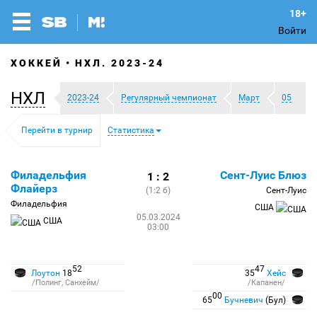
Войти
ХОККЕЙ
НХЛ. 2023-24
НХЛ
2023-24
Регулярный чемпионат
Март
05
Перейти в турнир
Статистика
Филадельфия
Сент-Луис Блюз
1 : 2
Флайерз
(1:2 б)
Сент-Луис
Филадельфия
США
05.03.2024
США
03:00
52
47
Лоутон
18
35
Хейс
/Полинг, Санхейм/
/Капанен/
00
65
Бучневич
(Бул)