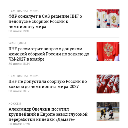
ЧЕМПИОНАТ МИРА
ФХР обжалует в CAS решение IIHF о
недопуске сборной России к
чемпионату мира
30 июля 19:31
ЖЕНЩИНЫ
IIHF рассмотрит вопрос с допуском
женской сборной России по хоккею до
ЧМ‑2027 в ноябре
30 июля 18:34
ЧЕМПИОНАТ МИРА
IIHF не допустила сборную России по
хоккею до чемпионата мира‑2027
30 июля 18:12
ХОККЕЙ
Александр Овечкин посетил
крупнейший в Европе завод глубокой
переработки индейки «Дамате»
30 июля 17:28