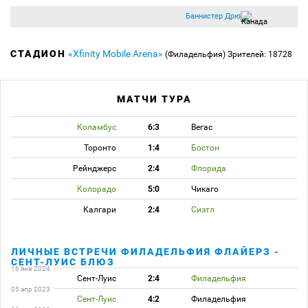
Баннистер Дрю
СТАДИОН
«Xfinity Mobile Arena»
(Филадельфия)
Зрителей: 18728
МАТЧИ ТУРА
Коламбус
6:3
Вегас
Торонто
1:4
Бостон
Рейнджерс
2:4
Флорида
Колорадо
5:0
Чикаго
Калгари
2:4
Сиэтл
ЛИЧНЫЕ ВСТРЕЧИ ФИЛАДЕЛЬФИЯ ФЛАЙЕРЗ -
СЕНТ-ЛУИС БЛЮЗ
16 янв 2024
Сент-Луис
2:4
Филадельфия
05 апр 2023
Сент-Луис
4:2
Филадельфия