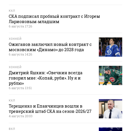
КХЛ
СКА подписал пробный контракт с Игорем
Ларионовым‑младшим
6 августа 17:26
ХОККЕЙ
Ожиганов заключил новый контракт с
московским «Динамо» до 2028 года
6 августа 14:26
ХОККЕЙ
Дмитрий Яшкин: «Овечкин всегда
говорил мне: «Копай, руби». Ну я и
рублю»
6 августа 13:51
КХЛ
Терещенко и Епанчинцев вошли в
тренерский штаб СКА на сезон‑2026/27
4 августа 20:03
ВХЛ