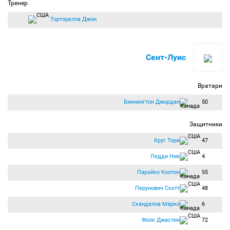
Тренер
Торторелла Джон
Сент-Луис
Вратари
Биннингтон Джордан
50
Защитники
Круг Тори
47
Ледди Ник
4
Парэйко Колтон
55
Перунович Скотт
48
Сканделла Марко
6
Фолк Джастин
72