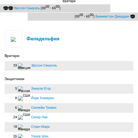
Вратари
00
00
Эрссон Самуэль
(00
- 65
)
00
00
(00
- 65
)
Биннингтон Джордан
Филадельфия
Вратари
33
Эрссон Самуэль
Защитники
5
Замула Егор
8
Йорк Кэмерон
6
Санхейм Трэвис
24
Силер Ник
18
Стаал Марк
26
Уокер Шон