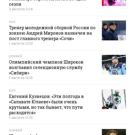
сезон
2 августа 11:14
КХЛ
Тренер молодежной сборной России по
хоккею Андрей Миронов назначен на
пост главного тренера «Сочи»
1 августа 12:32
ХОККЕЙ
Олимпийский чемпион Широков
возглавил селекционную службу
«Сибири»
1 августа 12:18
КХЛ
Евгений Кузнецов: «Эти полгода в
«Салавате Юлаеве» были очень
крутыми, но так бывает, что пути
расходятся»
1 августа 11:33
ХОККЕЙ