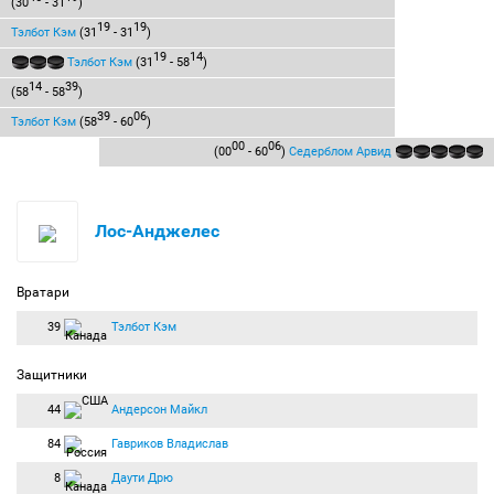
(30
- 31
)
19
19
Тэлбот Кэм
(31
- 31
)
19
14
Тэлбот Кэм
(31
- 58
)
14
39
(58
- 58
)
39
06
Тэлбот Кэм
(58
- 60
)
00
06
(00
- 60
)
Седерблом Арвид
Лос-Анджелес
Вратари
39
Тэлбот Кэм
Защитники
44
Андерсон Майкл
84
Гавриков Владислав
8
Даути Дрю