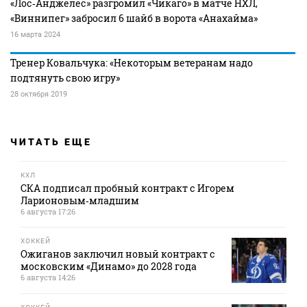
«Лос‑Анджелес» разгромил «Чикаго» в матче НХЛ,
«Виннипег» забросил 6 шайб в ворота «Анахайма»
16 марта 2024
Тренер Ковальчука: «Некоторым ветеранам надо
подтянуть свою игру»
28 октября 2019
ЧИТАТЬ ЕЩЕ
КХЛ
СКА подписал пробный контракт с Игорем
Ларионовым‑младшим
6 августа 17:26
ХОККЕЙ
Ожиганов заключил новый контракт с
московским «Динамо» до 2028 года
6 августа 14:26