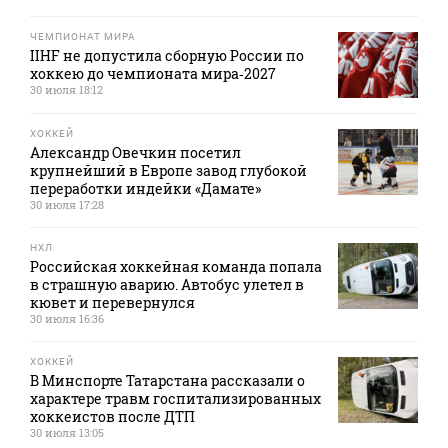
ЧЕМПИОНАТ МИРА
IIHF не допустила сборную России по
хоккею до чемпионата мира‑2027
30 июля 18:12
ХОККЕЙ
Александр Овечкин посетил
крупнейший в Европе завод глубокой
переработки индейки «Дамате»
30 июля 17:28
НХЛ
Российская хоккейная команда попала
в страшную аварию. Автобус улетел в
кювет и перевернулся
30 июля 16:36
ХОККЕЙ
В Минспорте Татарстана рассказали о
характере травм госпитализированных
хоккеистов после ДТП
30 июля 13:05