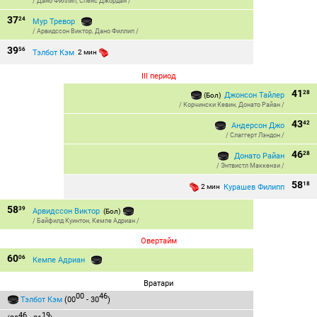
/
Дано Филлип
,
Спенс Джордан
/
37
24
Мур Тревор
/
Арвидссон Виктор
,
Дано Филлип
/
39
56
Тэлбот Кэм
2 мин
III период
41
28
Джонсон Тайлер
(Бол)
/
Корчински Кевин
,
Донато Райан
/
43
42
Андерсон Джо
/
Слаггерт Лэндон
/
46
28
Донато Райан
/
Энтвистл Маккензи
/
58
18
Курашев Филипп
2 мин
58
39
Арвидссон Виктор
(Бол)
/
Байфилд Куинтон
,
Кемпе Адриан
/
Овертайм
60
06
Кемпе Адриан
Вратари
00
46
Тэлбот Кэм
(00
- 30
)
46
19