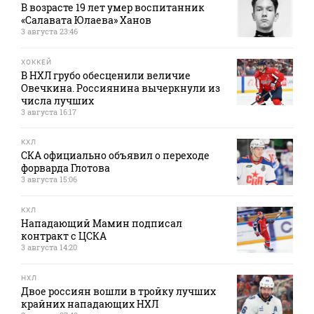
В возрасте 19 лет умер воспитанник
«Салавата Юлаева» Ханов
3 августа 23:46
ХОККЕЙ
В НХЛ грубо обесценили величие
Овечкина. Россиянина вычеркнули из
числа лучших
3 августа 16:17
КХЛ
СКА официально объявил о переходе
форварда Глотова
3 августа 15:06
КХЛ
Нападающий Мамин подписал
контракт с ЦСКА
3 августа 14:20
НХЛ
Двое россиян вошли в тройку лучших
крайних нападающих НХЛ