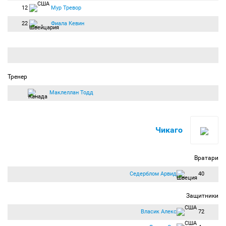
12
Мур Тревор
22
Фиала Кевин
Тренер
Маклеллан Тодд
Чикаго
Вратари
Седерблом Арвид
40
Защитники
Власик Алекс
72