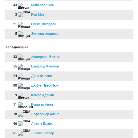
43
Моверар Якоб
3
Рой Мэтт
21
Спенс Джордан
5
Энглунд Андреас
Нападающие
33
Арвидссон Виктор
55
Байфилд Куинтон
24
Дано Филлип
80
Дюбуа Пьер-Люк
9
Кемпе Адриан
11
Копитар Анже
78
Лаферриер Алекс
46
Лизотт Блэйк
61
Льюис Тревор