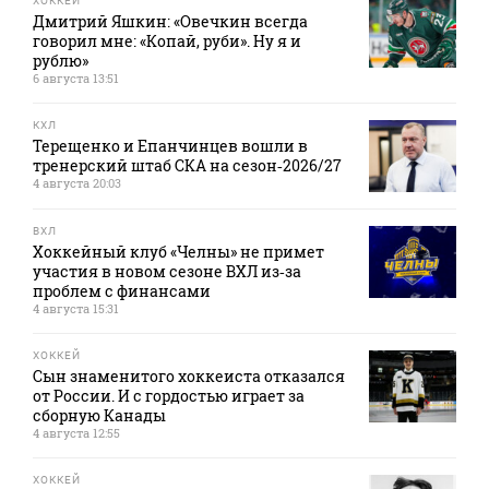
ХОККЕЙ
Дмитрий Яшкин: «Овечкин всегда
говорил мне: «Копай, руби». Ну я и
рублю»
6 августа 13:51
КХЛ
Терещенко и Епанчинцев вошли в
тренерский штаб СКА на сезон‑2026/27
4 августа 20:03
ВХЛ
Хоккейный клуб «Челны» не примет
участия в новом сезоне ВХЛ из‑за
проблем с финансами
4 августа 15:31
ХОККЕЙ
Сын знаменитого хоккеиста отказался
от России. И с гордостью играет за
сборную Канады
4 августа 12:55
ХОККЕЙ