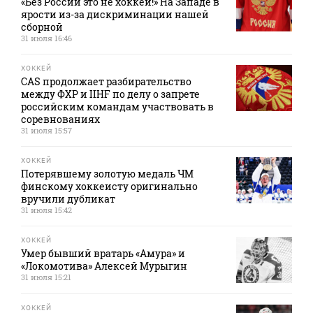
«Без России это не хоккей!» На Западе в
ярости из-за дискриминации нашей
сборной
31 июля 16:46
ХОККЕЙ
CAS продолжает разбирательство
между ФХР и IIHF по делу о запрете
российским командам участвовать в
соревнованиях
31 июля 15:57
ХОККЕЙ
Потерявшему золотую медаль ЧМ
финскому хоккеисту оригинально
вручили дубликат
31 июля 15:42
ХОККЕЙ
Умер бывший вратарь «Амура» и
«Локомотива» Алексей Мурыгин
31 июля 15:21
ХОККЕЙ