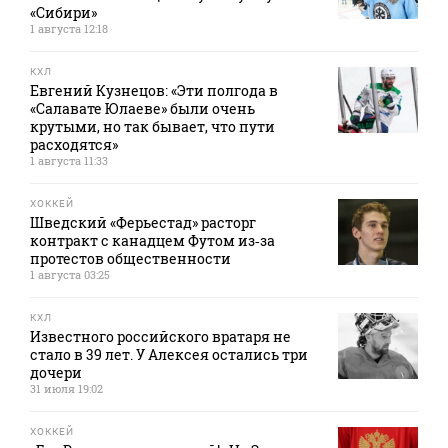
«Сибири»
1 августа 12:18
КХЛ
Евгений Кузнецов: «Эти полгода в
«Салавате Юлаеве» были очень
крутыми, но так бывает, что пути
расходятся»
1 августа 11:33
ХОККЕЙ
Шведский «Ферьестад» расторг
контракт с канадцем Футом из‑за
протестов общественности
1 августа 03:25
КХЛ
Известного российского вратаря не
стало в 39 лет. У Алексея остались три
дочери
31 июля 19:02
ХОККЕЙ