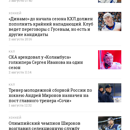
3 августа 07:40
ХОККЕЙ
«Динамо» до начала сезона КХЛ должен
пополнить крайний нападающий. Клуб
ведет переговоры с Гусевым, но есть и
другие кандидаты
2 августа 20:16
КХЛ
СКА арендовал у «Коламбуса»
голкипера Сергея Иванова на один
сезон
2 августа 11:14
КХЛ
Тренер молодежной сборной России по
хоккею Андрей Миронов назначен на
пост главного тренера «Сочи»
1 августа 12:32
ХОККЕЙ
Олимпийский чемпион Широков
возглавил селекционную службу