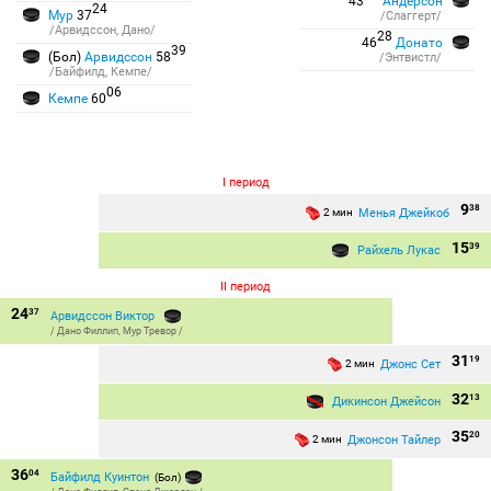
43
Андерсон
24
Мур
37
/Слаггерт/
/Арвидссон, Дано/
28
46
Донато
39
(Бол)
Арвидссон
58
/Энтвистл/
/Байфилд, Кемпе/
06
Кемпе
60
I период
9
38
Менья Джейкоб
2 мин
15
39
Райхель Лукас
II период
24
37
Арвидссон Виктор
/
Дано Филлип
,
Мур Тревор
/
31
19
Джонс Сет
2 мин
32
13
Дикинсон Джейсон
35
20
Джонсон Тайлер
2 мин
36
04
Байфилд Куинтон
(Бол)