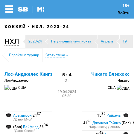
Войти
ХОККЕЙ
НХЛ. 2023-24
НХЛ
2023-24
Регулярный чемпионат
Апрель
19
Перейти в турнир
Статистика
Лос-Анджелес Кингз
Чикаго Блэкхокс
5 : 4
Лос-Анджелес
ОТ
Чикаго
США
США
19.04.2024
05:30
37
39
Арвидссон
24
15
Райхель
/Дано, Мур/
28
41
Джонсон Тайлер
(Бол)
04
(Бол)
Байфилд
36
/Корчински, Донато/
/Дано, Спенс/
42