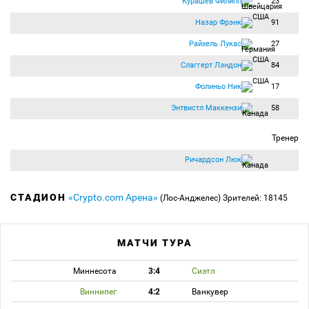
Курашев Филипп
23
Назар Фрэнк
91
Райхель Лукас
27
Слаггерт Лэндон
84
Фолиньо Ник
17
Энтвистл Маккензи
58
Тренер
Ричардсон Люк
СТАДИОН
«Crypto.com Арена»
(Лос-Анджелес)
Зрителей: 18145
МАТЧИ ТУРА
Миннесота
3:4
Сиэтл
Виннипег
4:2
Ванкувер