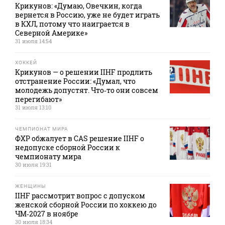
Крикунов: «Думаю, Овечкин, когда
вернется в Россию, уже не будет играть
в КХЛ, потому что наиграется в
Северной Америке»
31 июля 14:54
ХОККЕЙ
Крикунов — о решении IIHF продлить
отстранение России: «Думал, что
молодежь допустят. Что‑то они совсем
перегибают»
31 июля 13:10
ЧЕМПИОНАТ МИРА
ФХР обжалует в CAS решение IIHF о
недопуске сборной России к
чемпионату мира
30 июля 19:31
ЖЕНЩИНЫ
IIHF рассмотрит вопрос с допуском
женской сборной России по хоккею до
ЧМ‑2027 в ноябре
30 июля 18:34