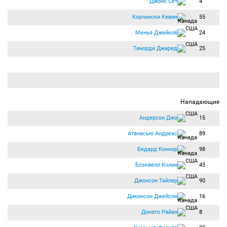
Джонс Сет
4
Корчински Кевин
55
Менья Джейкоб
24
Тинорди Джаред
25
Нападающие
Андерсон Джо
15
Атанасью Андреас
89
Бедард Коннор
98
Блэквелл Колин
43
Джонсон Тайлер
90
Дикинсон Джейсон
16
Донато Райан
8