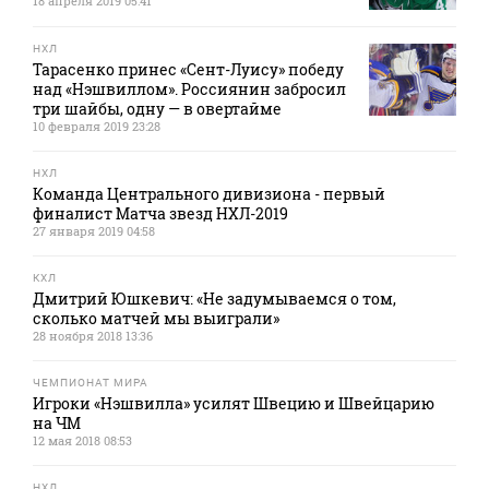
18 апреля 2019 05:41
НХЛ
Тарасенко принес «Сент-Луису» победу
над «Нэшвиллом». Россиянин забросил
три шайбы, одну — в овертайме
10 февраля 2019 23:28
НХЛ
Команда Центрального дивизиона - первый
финалист Матча звезд НХЛ-2019
27 января 2019 04:58
КХЛ
Дмитрий Юшкевич: «Не задумываемся о том,
сколько матчей мы выиграли»
28 ноября 2018 13:36
ЧЕМПИОНАТ МИРА
Игроки «Нэшвилла» усилят Швецию и Швейцарию
на ЧМ
12 мая 2018 08:53
НХЛ