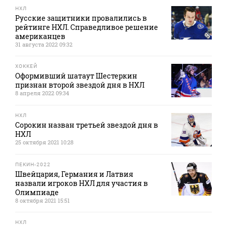
НХЛ
Русские защитники провалились в
рейтинге НХЛ. Справедливое решение
американцев
31 августа 2022 09:32
ХОККЕЙ
Оформивший шатаут Шестеркин
признан второй звездой дня в НХЛ
8 апреля 2022 09:34
НХЛ
Сорокин назван третьей звездой дня в
НХЛ
25 октября 2021 10:28
ПЕКИН-2022
Швейцария, Германия и Латвия
назвали игроков НХЛ для участия в
Олимпиаде
8 октября 2021 15:51
НХЛ