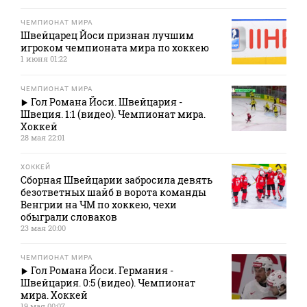
ЧЕМПИОНАТ МИРА
Швейцарец Йоси признан лучшим
игроком чемпионата мира по хоккею
1 июня 01:22
ЧЕМПИОНАТ МИРА
Гол Романа Йоси. Швейцария -
Швеция. 1:1 (видео). Чемпионат мира.
Хоккей
28 мая 22:01
ХОККЕЙ
Сборная Швейцарии забросила девять
безответных шайб в ворота команды
Венгрии на ЧМ по хоккею, чехи
обыграли словаков
23 мая 20:00
ЧЕМПИОНАТ МИРА
Гол Романа Йоси. Германия -
Швейцария. 0:5 (видео). Чемпионат
мира. Хоккей
19 мая 00:07