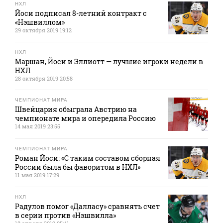
НХЛ
Йоси подписал 8-летний контракт с
«Нэшвиллом»
29 октября 2019 19:12
НХЛ
Маршан, Йоси и Эллиотт — лучшие игроки недели в
НХЛ
28 октября 2019 20:58
ЧЕМПИОНАТ МИРА
Швейцария обыграла Австрию на
чемпионате мира и опередила Россию
14 мая 2019 23:55
ЧЕМПИОНАТ МИРА
Роман Йоси: «С таким составом сборная
России была бы фаворитом в НХЛ»
11 мая 2019 17:29
НХЛ
Радулов помог «Далласу» сравнять счет
в серии против «Нэшвилла»