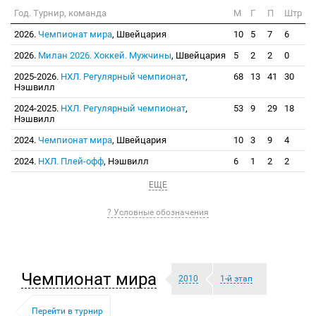
Год. Турнир, команда
М
Г
П
Штр
2026.
Чемпионат мира
, Швейцария
10
5
7
6
2026.
Милан 2026. Хоккей. Мужчины
, Швейцария
5
2
2
0
2025-2026.
НХЛ. Регулярный чемпионат
,
68
13
41
30
Нэшвилл
2024-2025.
НХЛ. Регулярный чемпионат
,
53
9
29
18
Нэшвилл
2024.
Чемпионат мира
, Швейцария
10
3
9
4
2024.
НХЛ. Плей-офф
, Нэшвилл
6
1
2
2
ЕЩЕ
? Условные обозначения
Чемпионат мира
2010
1-й этап
Перейти в турнир