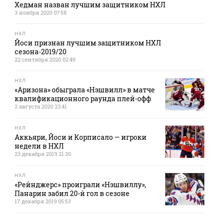
Хедман назван лучшим защитником НХЛ
3 ноября 2020 07:58
НХЛ
Йоси признан лучшим защитником НХЛ
сезона-2019/20
22 сентября 2020 02:49
НХЛ
«Аризона» обыграла «Нэшвилл» в матче
квалификационного раунда плей-офф
2 августа 2020 23:41
НХЛ
Аккьяри, Йоси и Корписало — игроки
недели в НХЛ
23 декабря 2019 21:30
НХЛ
«Рейнджерс» проиграли «Нэшвиллу»,
Панарин забил 20-й гол в сезоне
17 декабря 2019 05:53