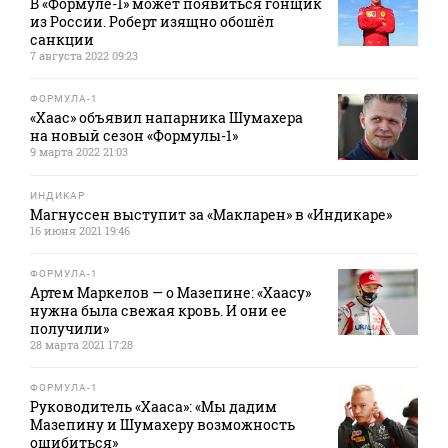
В «Формуле-1» может появиться гонщик
из России. Роберт изящно обошёл
санкции
7 августа 2022 09:23
ФОРМУЛА-1
«Хаас» объявил напарника Шумахера
на новый сезон «Формулы-1»
9 марта 2022 21:03
ИНДИКАР
Магнуссен выступит за «Макларен» в «Индикаре»
16 июня 2021 19:46
ФОРМУЛА-1
Артем Маркелов — о Мазепине: «Хаасу»
нужна была свежая кровь. И они ее
получили»
28 марта 2021 17:28
ФОРМУЛА-1
Руководитель «Хааса»: «Мы дадим
Мазепину и Шумахеру возможность
ошибиться»