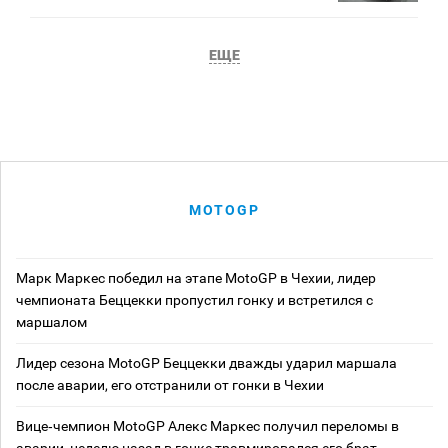
ЕЩЕ
MOTOGP
Марк Маркес победил на этапе MotoGP в Чехии, лидер
чемпионата Беццекки пропустил гонку и встретился с
маршалом
Лидер сезона MotoGP Беццекки дважды ударил маршала
после аварии, его отстранили от гонки в Чехии
Вице‑чемпион MotoGP Алекс Маркес получил переломы в
аварии, неделю назад в гонке травмировался его брат