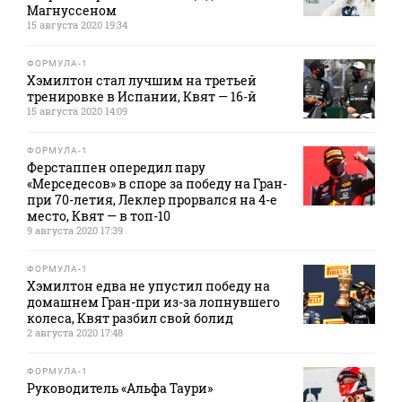
Магнуссеном
15 августа 2020 19:34
ФОРМУЛА-1
Хэмилтон стал лучшим на третьей
тренировке в Испании, Квят — 16-й
15 августа 2020 14:09
ФОРМУЛА-1
Ферстаппен опередил пару
«Мерседесов» в споре за победу на Гран-
при 70-летия, Леклер прорвался на 4-е
место, Квят — в топ-10
9 августа 2020 17:39
ФОРМУЛА-1
Хэмилтон едва не упустил победу на
домашнем Гран-при из-за лопнувшего
колеса, Квят разбил свой болид
2 августа 2020 17:48
ФОРМУЛА-1
Руководитель «Альфа Таури»