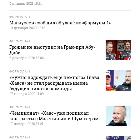
4 января 2021 18:21
ФОРМУЛА-1
Магнуссен сообщил об уходе из «Формулы-1»
14 декабря 2020 02:18
ФОРМУЛА-1
Грожан не выступит на Гран-при Абу-
Даби
6 декабря 2020 15:06
ФОРМУЛА-1
«Нужно подождать еще немного». Глава
«Хааса» не стал раскрывать имена
будущих пилотов команды
27 ноября 2020 11:09
ФОРМУЛА-1
«Чемпионат»: «Хаас» уже подписал
контракты с Мазепиным и Шумахером
17 ноября 2020 17:21
ФОРМУЛА-1