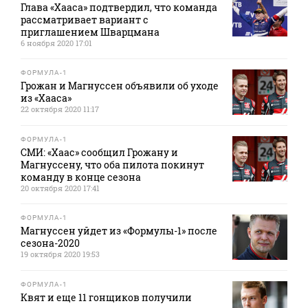
Глава «Хааса» подтвердил, что команда
рассматривает вариант с
приглашением Шварцмана
6 ноября 2020 17:01
ФОРМУЛА-1
Грожан и Магнуссен объявили об уходе
из «Хааса»
22 октября 2020 11:17
ФОРМУЛА-1
СМИ: «Хаас» сообщил Грожану и
Магнуссену, что оба пилота покинут
команду в конце сезона
20 октября 2020 17:41
ФОРМУЛА-1
Магнуссен уйдет из «Формулы-1» после
сезона-2020
19 октября 2020 19:53
ФОРМУЛА-1
Квят и еще 11 гонщиков получили