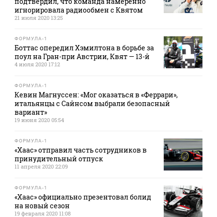
подтвердил, что команда намеренно
игнорировала радиообмен с Квятом
21 июля 2020 13:25
ФОРМУЛА-1
Боттас опередил Хэмилтона в борьбе за
поул на Гран-при Австрии, Квят — 13-й
4 июля 2020 17:12
ФОРМУЛА-1
Кевин Магнуссен: «Мог оказаться в «Феррари»,
итальянцы с Сайнсом выбрали безопасный
вариант»
19 июня 2020 05:54
ФОРМУЛА-1
«Хаас» отправил часть сотрудников в
принудительный отпуск
11 апреля 2020 22:09
ФОРМУЛА-1
«Хаас» официально презентовал болид
на новый сезон
19 февраля 2020 11:08