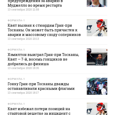
предупреждения за аварию в
Муджелло во время рестарта
13 сентября 2020 21:58
ФОРМУЛА-1
Квят вызван к стюардам Гран-при
Тосканы. Он может быть причастен к
аварии и массовому сходу соперников
13 сентября 2020 20:13
ФОРМУЛА-1
Хэмилтон выиграл Гран-при Тосканы,
Квят — 7-й, восемь гонщиков не
добрались до финиша
13 сентября 2020 18:35
ФОРМУЛА-1
Гонку Гран-при Тосканы дважды
останавливали красными флагами
13 сентября 2020 18:17
ФОРМУЛА-1
Квят избежал потери позиций на
стартовой решетке за инцидент с