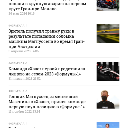
попали в крупную аварию на первом
круге Гран‑при Монако
26 мая 2024 16:18
ФОРМУЛА-1
Зритель получил травму руки в
результате попадания обломка
машины Магнуссена во время Гран-
при Австралии
3 апреля 2023 14:06
ФОРМУЛА-1
Команда «Хаас» первой представила
ливрею на сезон-2023 «Формулы‑1»
31 января 2023 23:52
ФОРМУЛА-1
Гонщик Магнуссен, заменивший
Мазепина в «Хаасе», принес команде
первую поул-позицию в «Формуле-1»
11 ноября 2022 23:24
ФОРМУЛА-1