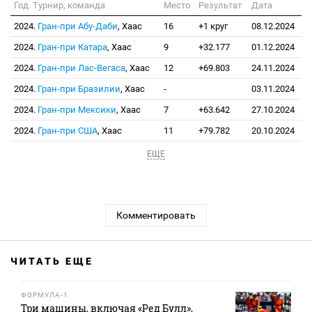
Год. Турнир, команда
Место
Результат
Дата
2024.
Гран-при Абу-Даби
, Хаас
16
+1 круг
08.12.2024
2024.
Гран-при Катара
, Хаас
9
+32.177
01.12.2024
2024.
Гран-при Лас-Вегаса
, Хаас
12
+69.803
24.11.2024
2024.
Гран-при Бразилии
, Хаас
-
03.11.2024
2024.
Гран-при Мексики
, Хаас
7
+63.642
27.10.2024
2024.
Гран-при США
, Хаас
11
+79.782
20.10.2024
ЕЩЕ
Комментировать
ЧИТАТЬ ЕЩЕ
ФОРМУЛА-1
Три машины, включая «Ред Булл»,