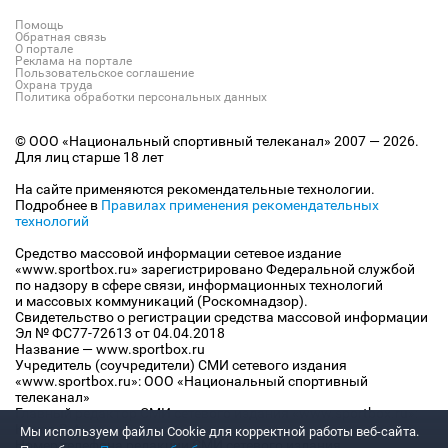
Помощь
Обратная связь
О портале
Реклама на портале
Пользовательское соглашение
Охрана труда
Политика обработки персональных данных
© ООО «Национальный спортивный телеканал» 2007 — 2026.
Для лиц старше 18 лет
На сайте применяются рекомендательные технологии.
Подробнее в
Правилах применения рекомендательных
технологий
Средство массовой информации сетевое издание
«www.sportbox.ru» зарегистрировано Федеральной службой
по надзору в сфере связи, информационных технологий
и массовых коммуникаций (Роскомнадзор).
Свидетельство о регистрации средства массовой информации
Эл № ФС77-72613 от 04.04.2018
Название — www.sportbox.ru
Учредитель (соучредители) СМИ сетевого издания
«www.sportbox.ru»: ООО «Национальный спортивный
телеканал»
Главный редактор СМИ сетевого издания «www.sportbox.ru»:
Конов В.А.
Мы используем файлы Сookie для корректной работы веб-сайта.
Номер телефона редакции СМИ сетевого издания