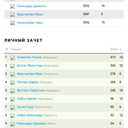
DSQ
16
Риккьярдо Даниэль
DNF
5
Ферстаппен Макс
DSQ
15
Хюлкенберг Нико
ЛИЧНЫЙ ЗАЧЕТ
№
Гонщик
Очки
+
1
Хэмилтон Льюис
413
16
(Мерседес)
2
Боттас Вальттери
326
25
(Мерседес)
3
Ферстаппен Макс
278
0
(Ред Булл)
4
Леклер Шарль
264
8
(Феррари)
5
Феттель Себастьян
240
18
(Феррари)
6
Сайнс Карлос
96
10
(Макларен)
7
Гасли Пьер
95
6
(Торо Россо)
8
Албон Александр
92
12
(Ред Булл)
9
Риккьярдо Даниэль
54
0
(Рено)