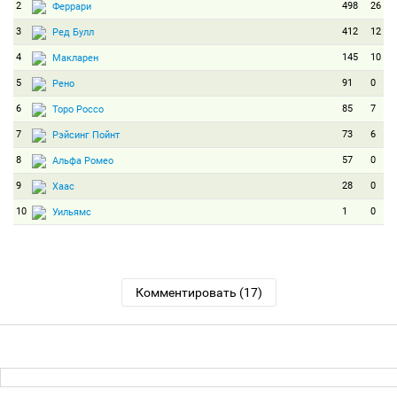
2
498
26
Феррари
3
412
12
Ред Булл
4
145
10
Макларен
5
91
0
Рено
6
85
7
Торо Россо
7
73
6
Рэйсинг Пойнт
8
57
0
Альфа Ромео
9
28
0
Хаас
10
1
0
Уильямс
Комментировать (17)