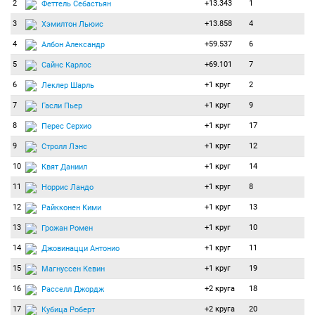
2
+13.343
1
Феттель Себастьян
3
+13.858
4
Хэмилтон Льюис
4
+59.537
6
Албон Александр
5
+69.101
7
Сайнс Карлос
6
+1 круг
2
Леклер Шарль
7
+1 круг
9
Гасли Пьер
8
+1 круг
17
Перес Серхио
9
+1 круг
12
Стролл Лэнс
10
+1 круг
14
Квят Даниил
11
+1 круг
8
Норрис Ландо
12
+1 круг
13
Райкконен Кими
13
+1 круг
10
Грожан Ромен
14
+1 круг
11
Джовинацци Антонио
15
+1 круг
19
Магнуссен Кевин
16
+2 круга
18
Расселл Джордж
17
+2 круга
20
Кубица Роберт