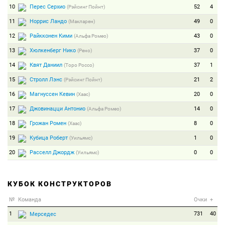
10
Перес Серхио
52
4
(Рэйсинг Пойнт)
11
Норрис Ландо
49
0
(Макларен)
12
Райкконен Кими
43
0
(Альфа Ромео)
13
Хюлкенберг Нико
37
0
(Рено)
14
Квят Даниил
37
1
(Торо Россо)
15
Стролл Лэнс
21
2
(Рэйсинг Пойнт)
16
Магнуссен Кевин
20
0
(Хаас)
17
Джовинацци Антонио
14
0
(Альфа Ромео)
18
Грожан Ромен
8
0
(Хаас)
19
Кубица Роберт
1
0
(Уильямс)
20
Расселл Джордж
0
0
(Уильямс)
КУБОК КОНСТРУКТОРОВ
№
Команда
Очки
+
1
731
40
Мерседес