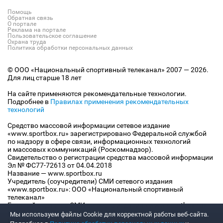
Помощь
Обратная связь
О портале
Реклама на портале
Пользовательское соглашение
Охрана труда
Политика обработки персональных данных
© ООО «Национальный спортивный телеканал» 2007 — 2026.
Для лиц старше 18 лет
На сайте применяются рекомендательные технологии.
Подробнее в
Правилах применения рекомендательных
технологий
Средство массовой информации сетевое издание
«www.sportbox.ru» зарегистрировано Федеральной службой
по надзору в сфере связи, информационных технологий
и массовых коммуникаций (Роскомнадзор).
Свидетельство о регистрации средства массовой информации
Эл № ФС77-72613 от 04.04.2018
Название — www.sportbox.ru
Учредитель (соучредители) СМИ сетевого издания
«www.sportbox.ru»: ООО «Национальный спортивный
телеканал»
Главный редактор СМИ сетевого издания «www.sportbox.ru»:
Конов В.А.
Мы используем файлы Сookie для корректной работы веб-сайта.
Номер телефона редакции СМИ сетевого издания