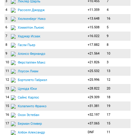
3
+10.455
7
Леклер Шарль
4
+11.359
4
Расселл Джордж
5
+13.648
16
Хюлкенберг Нико
6
+15.508
5
Хэмилтон Льюис
7
+16.022
9
Хаджар Исаак
8
+17.882
8
Гасли Пьер
9
+21.564
10
Алонсо Фернандо
10
+21.826
3
Ферстаппен Макс
11
+25.532
13
Лоусон Лиам
12
+25.996
12
Бортолето Габриэл
13
+28.822
20
Цунода Юки
14
+29.309
18
Сайнс Карлос
15
+31.381
19
Колапинто Франко
16
+32.197
17
Окон Эстебан
17
+37.065
15
Берман Оливер
DNF
11
Албон Александр