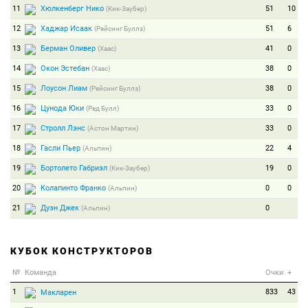
11
Хюлкенберг Нико
51
10
(Кик-Заубер)
12
Хаджар Исаак
51
6
(Рейсинг Буллз)
13
Берман Оливер
41
0
(Хаас)
14
Окон Эстебан
38
0
(Хаас)
15
Лоусон Лиам
38
0
(Рейсинг Буллз)
16
Цунода Юки
33
0
(Ред Булл)
17
Стролл Лэнс
33
0
(Астон Мартин)
18
Гасли Пьер
22
4
(Альпин)
19
Бортолето Габриэл
19
0
(Кик-Заубер)
20
Колапинто Франко
0
0
(Альпин)
21
Дуэн Джек
0
(Альпин)
КУБОК КОНСТРУКТОРОВ
№
Команда
Очки
+
1
833
43
Макларен