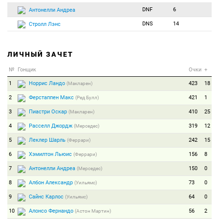
DNF
6
Антонелли Андреа
DNS
14
Стролл Лэнс
ЛИЧНЫЙ ЗАЧЕТ
№
Гонщик
Очки
+
1
Норрис Ландо
423
18
(Макларен)
2
Ферстаппен Макс
421
1
(Ред Булл)
3
Пиастри Оскар
410
25
(Макларен)
4
Расселл Джордж
319
12
(Мерседес)
5
Леклер Шарль
242
15
(Феррари)
6
Хэмилтон Льюис
156
8
(Феррари)
7
Антонелли Андреа
150
0
(Мерседес)
8
Албон Александр
73
0
(Уильямс)
9
Сайнс Карлос
64
0
(Уильямс)
10
Алонсо Фернандо
56
2
(Астон Мартин)