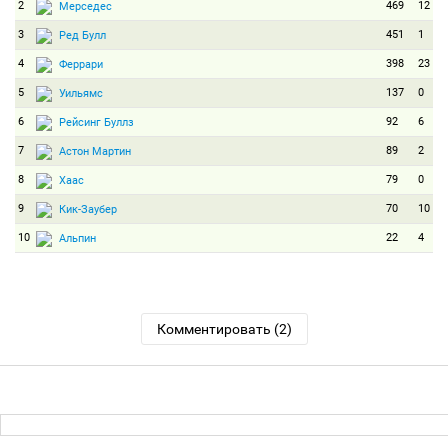
2
469
12
Мерседес
3
451
1
Ред Булл
4
398
23
Феррари
5
137
0
Уильямс
6
92
6
Рейсинг Буллз
7
89
2
Астон Мартин
8
79
0
Хаас
9
70
10
Кик-Заубер
10
22
4
Альпин
Комментировать (2)