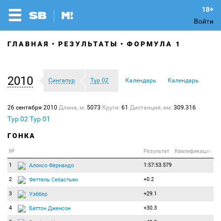
Войти
ГЛАВНАЯ
РЕЗУЛЬТАТЫ
ФОРМУЛА 1
2010
Сингапур
Тур 02
Календарь
Календарь
26 сентября 2010
Длина, м:
5073
Круги:
61
Дистанция, км:
309.316
Тур 02
Тур 01
ГОНКА
№
Результат
Квалификация
1
1:57:53.579
Алонсо Фернандо
2
+0.2
Феттель Себастьян
3
+29.1
Уэббер
4
+30.3
Баттон Дженсон