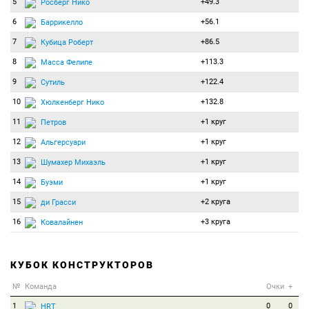
5
+49.3
Росберг Нико
6
+56.1
Баррикелло
7
+86.5
Кубица Роберт
8
+113.3
Масса Фелипе
9
+122.4
Сутиль
10
+132.8
Хюлкенберг Нико
11
+1 круг
Петров
12
+1 круг
Альгерсуари
13
+1 круг
Шумахер Михаэль
14
+1 круг
Буэми
15
+2 круга
ди Грасси
16
+3 круга
Ковалайнен
КУБОК КОНСТРУКТОРОВ
№
Команда
Очки
+
1
0
0
HRT