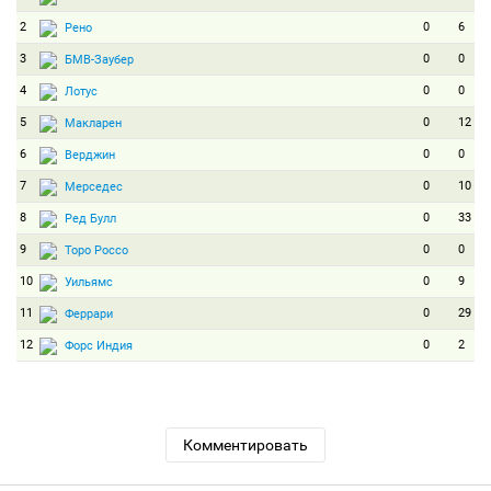
2
0
6
Рено
3
0
0
БМВ-Заубер
4
0
0
Лотус
5
0
12
Макларен
6
0
0
Верджин
7
0
10
Мерседес
8
0
33
Ред Булл
9
0
0
Торо Россо
10
0
9
Уильямс
11
0
29
Феррари
12
0
2
Форс Индия
Комментировать