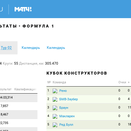
ЬТАТЫ
ФОРМУЛА 1
Тур 02
Календарь
Календарь
54
Круги:
55
Дистанция, км:
305.470
КУБОК КОНСТРУКТОРОВ
№
Команда
Очки
+
зультат
Квалификация
1
0
0
Рено
34.03,314
2
0
4
БМВ-Заубер
17,857
3
0
1
Браун
18,467
4
0
0
Макларен
22,735
5
0
1
Ред Булл