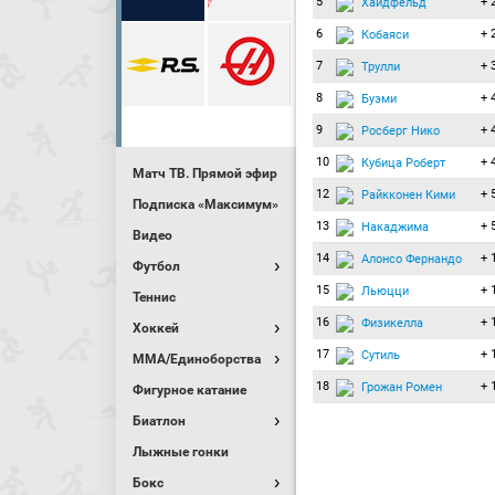
5
+ 
Хайдфельд
6
+ 
Кобаяси
7
+ 
Трулли
8
+ 
Буэми
9
+ 
Росберг Нико
10
+ 
Кубица Роберт
Матч ТВ. Прямой эфир
12
+ 
Райкконен Кими
Подписка «Максимум»
13
+ 
Накаджима
Видео
14
+ 
Алонсо Фернандо
Футбол
15
+ 
Льюцци
Теннис
16
+ 
Физикелла
Хоккей
17
+ 
Сутиль
MMA/Единоборства
18
+ 
Грожан Ромен
Фигурное катание
Биатлон
Лыжные гонки
Бокс