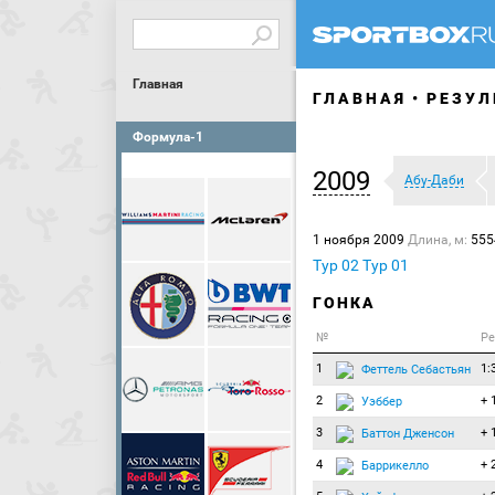
Главная
ГЛАВНАЯ
РЕЗУЛ
Формула-1
2009
Абу-Даби
1 ноября 2009
Длина, м:
55
Тур 02
Тур 01
ГОНКА
№
Ре
1
1:
Феттель Себастьян
2
+ 
Уэббер
3
+ 
Баттон Дженсон
4
+ 
Баррикелло