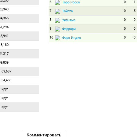
26,253
6
0
1
Торо Россо
28,343
7
0
5
Тойота
34,366
8
0
0
Уильямс
41,294
9
0
0
Феррари
45,941
10
0
0
Форс Индия
48,180
54,317
59,839
1.09,687
1.34,450
1 круг
1 круг
1 круг
Комментировать