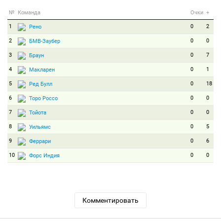
№
Команда
Очки
+
1
0
2
Рено
2
0
0
БМВ-Заубер
3
0
7
Браун
4
0
1
Макларен
5
0
18
Ред Булл
6
0
0
Торо Россо
7
0
0
Тойота
8
0
5
Уильямс
9
0
6
Феррари
10
0
0
Форс Индия
Комментировать