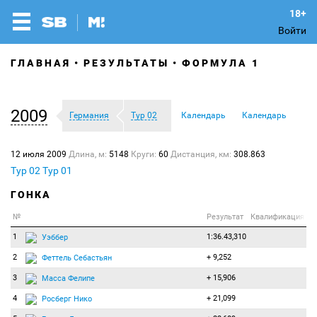
Войти
ГЛАВНАЯ
РЕЗУЛЬТАТЫ
ФОРМУЛА 1
2009
Германия
Тур 02
Календарь
Календарь
12 июля 2009
Длина, м:
5148
Круги:
60
Дистанция, км:
308.863
Тур 02
Тур 01
ГОНКА
№
Результат
Квалификация
1
1:36.43,310
Уэббер
2
+ 9,252
Феттель Себастьян
3
+ 15,906
Масса Фелипе
4
+ 21,099
Росберг Нико