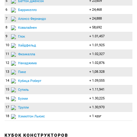
5
+ 23,609
Баттон Дженсон
6
+ 24,468
Баррикелло
7
+ 24,888
Алонсо Фернандо
8
+ 58,692
Ковалайнен
9
+ 1.01,457
Глок
10
+ 1.01,925
Хайдфельд
11
+ 1.02,327
Физикелла
12
+ 1.02,876
Накаджима
13
+ 1,08.328
Пике
14
+ 1.09,555
Кубица Роберт
15
+ 1.11,941
Сутиль
16
+ 1.30,225
Буэми
17
+ 1.30,970
Трулли
18
+ 1 круг
Хэмилтон Льюис
КУБОК КОНСТРУКТОРОВ