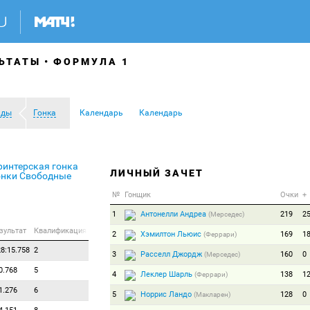
ЬТАТЫ
ФОРМУЛА 1
ады
Гонка
Календарь
Календарь
ринтерская гонка
ЛИЧНЫЙ ЗАЧЕТ
онки
Свободные
№
Гонщик
Очки
+
1
Антонелли Андреа
219
2
(Мерседес)
зультат
Квалификация
2
Хэмилтон Льюис
169
1
(Феррари)
28:15.758
2
3
Расселл Джордж
160
0
(Мерседес)
0.768
5
4
Леклер Шарль
138
1
(Феррари)
1.276
6
5
Норрис Ландо
128
0
(Макларен)