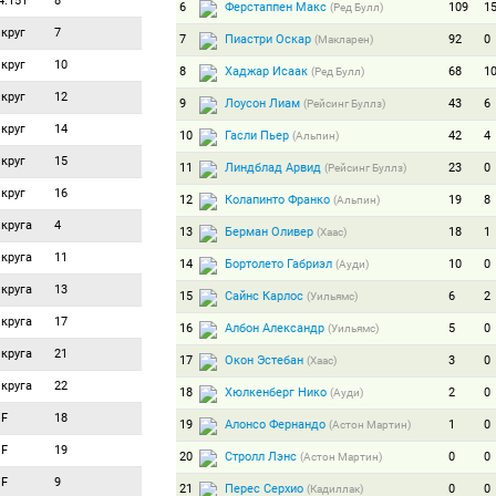
4.151
8
6
Ферстаппен Макс
109
1
(Ред Булл)
 круг
7
7
Пиастри Оскар
92
0
(Макларен)
 круг
10
8
Хаджар Исаак
68
1
(Ред Булл)
 круг
12
9
Лоусон Лиам
43
6
(Рейсинг Буллз)
 круг
14
10
Гасли Пьер
42
4
(Альпин)
 круг
15
11
Линдблад Арвид
23
0
(Рейсинг Буллз)
 круг
16
12
Колапинто Франко
19
8
(Альпин)
 круга
4
13
Берман Оливер
18
1
(Хаас)
 круга
11
14
Бортолето Габриэл
10
0
(Ауди)
 круга
13
15
Сайнс Карлос
6
2
(Уильямс)
 круга
17
16
Албон Александр
5
0
(Уильямс)
 круга
21
17
Окон Эстебан
3
0
(Хаас)
 круга
22
18
Хюлкенберг Нико
2
0
(Ауди)
F
18
19
Алонсо Фернандо
1
0
(Астон Мартин)
F
19
20
Стролл Лэнс
0
0
(Астон Мартин)
F
9
21
Перес Серхио
0
0
(Кадиллак)