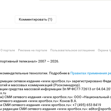
Комментировать (1)
О портале
Реклама на портале
Пользовательское соглашение
Охрана т
ортивный телеканал» 2007 — 2026.
екомендательные технологии. Подробнее в
Правилах применения р
рмации сетевое издание «www.sportbox.ru» зарегистрировано Феде
огий и массовых коммуникаций (Роскомнадзор).
рации средства массовой информации Эл № ФС77-72613 от 04.04.20
x.ru
ли) СМИ сетевого издания «www.sportbox.ru»: ООО «Национальный 
тевого издания «www.sportbox.ru»: Конов В.А.
 СМИ сетевого издания «www.sportbox.ru»: +7 (495) 653 8419
 редакции СМИ сетевого издания «www.sportbox.ru»: editor@sportb