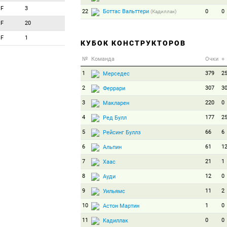
F
3
22
Боттас Вальттери
0
0
(Кадиллак)
F
20
F
1
КУБОК КОНСТРУКТОРОВ
№
Команда
Очки
+
1
379
2
Мерседес
2
307
3
Феррари
3
220
0
Макларен
4
177
2
Ред Булл
5
66
6
Рейсинг Буллз
6
61
1
Альпин
7
21
1
Хаас
8
12
0
Ауди
9
11
2
Уильямс
10
1
0
Астон Мартин
11
0
0
Кадиллак