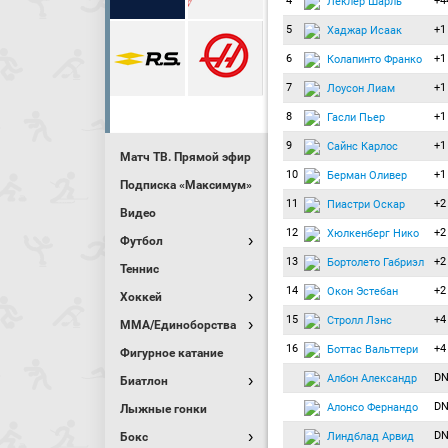
4
+4
Леклер Шарль
5
+1
Хаджар Исаак
6
+1
Колапинто Франко
7
+1
Лоусон Лиам
8
+1
Гасли Пьер
9
+1
Сайнс Карлос
Матч ТВ. Прямой эфир
10
+1
Берман Оливер
Подписка «Максимум»
11
+2
Пиастри Оскар
Видео
12
+2
Хюлкенберг Нико
Футбол
13
+2
Бортолето Габриэл
Теннис
14
+2
Окон Эстебан
Хоккей
15
+4
Стролл Лэнс
MMA/Единоборства
16
+4
Боттас Вальттери
Фигурное катание
DN
Албон Александр
Биатлон
DN
Алонсо Фернандо
Лыжные гонки
DN
Линдблад Арвид
Бокс