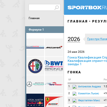
Главная
ГЛАВНАЯ
РЕЗУЛ
Формула-1
2026
Гран-при Кан
24 мая 2026
Гонка
Квалификация
Сп
Квалификация спринт-г
заезды 1
ГОНКА
№
Ре
1
1:
Антонелли Андреа
2
+1
Хэмилтон Льюис
3
+1
Ферстаппен Макс