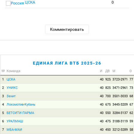
ЦСКА
0
Комментировать
ЕДИНАЯ ЛИГА ВТБ 2025-26
№
Команда
И
ДВ
М
О
1
ЦСКА
40
925
3723-2971
77
2
УНИКС
40
825
3471-2961
73
3
Зенит
40
700
3501-3033
68
4
Локомотив-Кубань
40
675
3445-3209
67
5
БЕТСИТИ ПАРМА
40
550
3284-3137
62
6
УРАЛМАШ
40
475
3188-3119
59
7
МБА-МАИ
40
450
3212-3289
58