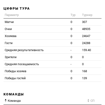
ЦИФРЫ ТУРА
Параметр
Тур
Турнир
Матчи
0
307
Очки
0
48935
Хозяева
0
24647
Гости
0
24288
Средняя результативность
-
159.40
Зрители
0
0
Средняя посещаемость
-
0
Победы хозяев
0
168
Победы гостей
0
139
КОМАНДЫ
Команда
СП