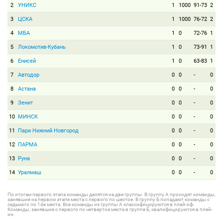
2
УНИКС
1
1000
91-73
2
3
ЦСКА
1
1000
76-72
2
4
МБА
1
0
72-76
1
5
Локомотив-Кубань
1
0
73-91
1
6
Енисей
1
0
63-83
1
7
Автодор
0
0
-
0
8
Астана
0
0
-
0
9
Зенит
0
0
-
0
10
МИНСК
0
0
-
0
11
Пари Нижний Новгород
0
0
-
0
12
ПАРМА
0
0
-
0
13
Руна
0
0
-
0
14
Уралмаш
0
0
-
0
По итогам первого этапа команды делятся на две группы. В группу А проходят команды,
занявшие на первом этапе места с первого по шестое. В группу Б попадают команды с
седьмого по 14е места. Все команды из группы А классифицируются в плей-оф.
Команды, занявшие с первого по четвертое места в группе Б, квалифицируются в плей-
ин.