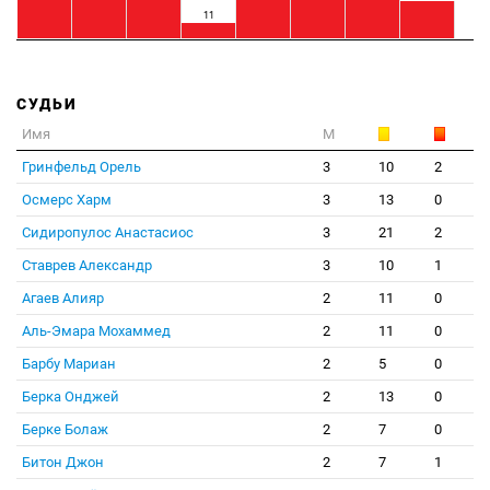
11
СУДЬИ
Имя
М
Гринфельд Орель
3
10
2
Осмерс Харм
3
13
0
Сидиропулос Анастасиос
3
21
2
Ставрев Александр
3
10
1
Агаев Алияр
2
11
0
Аль-Эмара Мохаммед
2
11
0
Барбу Мариан
2
5
0
Берка Онджей
2
13
0
Берке Болаж
2
7
0
Битон Джон
2
7
1