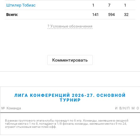
Штилер Тобиас
1
7
1
Всего:
141
594
32
? Условные обозначения
Комментировать
ЛИГА КОНФЕРЕНЦИЙ 2026-27. ОСНОВНОЙ
ТУРНИР
№
Команда
И
В/Н/П
М
О
В рамках группового этапа клубы проведут по 6 игр. Команды, занявшие в сводной
таблице места с 1 по 8, попадают в 1/8 финала, команды, занявшие места с 9 по 24,
играют стыковые матчи плей-офф.