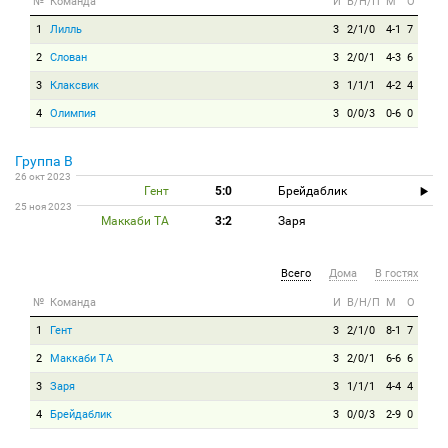
№
Команда
И
В/Н/П
М
О
1
Лилль
3
2/1/0
4-1
7
2
Слован
3
2/0/1
4-3
6
3
Клаксвик
3
1/1/1
4-2
4
4
Олимпия
3
0/0/3
0-6
0
Группа B
26 окт 2023
Гент
5:0
Брейдаблик
25 ноя 2023
Маккаби ТА
3:2
Заря
Всего
Дома
В гостях
№
Команда
И
В/Н/П
М
О
1
Гент
3
2/1/0
8-1
7
2
Маккаби ТА
3
2/0/1
6-6
6
3
Заря
3
1/1/1
4-4
4
4
Брейдаблик
3
0/0/3
2-9
0