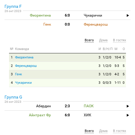
Группа F
26 окт 2023
Фиорентина
6:0
Чукарички
Генк
0:0
Ференцварош
Всего
Дома
В гостях
№
Команда
И
В/Н/П
М
О
1
Фиорентина
3
1/2/0
10-4
5
2
Ференцварош
3
1/2/0
5-3
5
3
Генк
3
1/2/0
4-2
5
4
Чукарички
3
0/0/3
1-11
0
Группа G
26 окт 2023
Абердин
2:3
ПАОК
Айнтрахт Фр
6:0
ХИК
Всего
Дома
В гостях