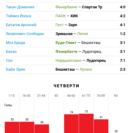
Такач Доминик
Фенербахче
—
Спартак Тр
4:0
Тойвио Йоона
ПАОК
—
ХИК
4:2
Батагов Арсений
Гент
—
Заря
4:1
Яковлевич Слободан
Зриньски
—
Легия
1:2
Моэ Бреде
Буде-Глимт
—
Бешикташ
3:1
Бекао
Фенербахче
—
Лудогорец
3:1
Сон
Нордшелланн
—
Лудогорец
7:1
Байи Эрик
Бешикташ
—
Лугано
2:3
ЧЕТВЕРТИ
1-15'
16-30'
31-44'
45'
46-60'
61-75'
76-89'
90'
Голы
75
74
61
55
55
48
26