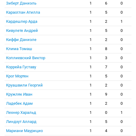
Зиберт Даниэль
1
6
0
Караоглан Атилла
1
5
0
Кардешлер Арда
1
2
1
Кивулете Андрей
1
5
0
Киффи Даниэле
1
2
0
Клима Томаш
1
8
0
Коплиевский Виктор
1
3
0
Коррейа Густаву
1
7
0
Крог Мортен
1
5
0
Круашвили Георгий
1
2
0
Кружляк Иван
1
9
0
Ладебек Адам
1
2
0
Лехнер Харальд
1
0
1
Линдхут Аллард
1
5
0
Мариани Маурицио
1
4
0