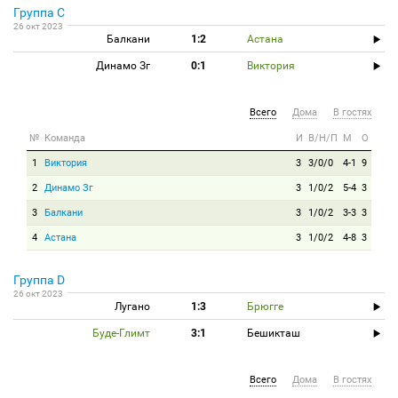
Группа C
26 окт 2023
Балкани
1:2
Астана
Динамо Зг
0:1
Виктория
Всего
Дома
В гостях
№
Команда
И
В/Н/П
М
О
1
Виктория
3
3/0/0
4-1
9
2
Динамо Зг
3
1/0/2
5-4
3
3
Балкани
3
1/0/2
3-3
3
4
Астана
3
1/0/2
4-8
3
Группа D
26 окт 2023
Лугано
1:3
Брюгге
Буде-Глимт
3:1
Бешикташ
Всего
Дома
В гостях