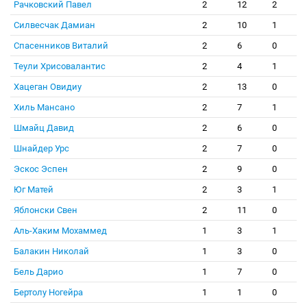
Рачковский Павел
2
12
2
Силвесчак Дамиан
2
10
1
Спасенников Виталий
2
6
0
Теули Хрисовалантис
2
4
1
Хацеган Овидиу
2
13
0
Хиль Мансано
2
7
1
Шмайц Давид
2
6
0
Шнайдер Урс
2
7
0
Эскос Эспен
2
9
0
Юг Матей
2
3
1
Яблонски Свен
2
11
0
Аль-Хаким Мохаммед
1
3
1
Балакин Николай
1
3
0
Бель Дарио
1
7
0
Бертолу Ногейра
1
1
0