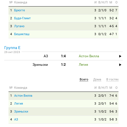
№
Команда
И
В/Н/П
М
О
1
Брюгге
3
2/1/0
5-2
7
2
Буде-Глимт
3
1/1/1
3-2
4
3
Лугано
3
1/1/1
4-5
4
4
Бешикташ
3
0/1/2
4-7
1
Группа E
26 окт 2023
АЗ
1:4
Астон Вилла
Зриньски
1:2
Легия
Всего
Дома
В гостях
№
Команда
И
В/Н/П
М
О
1
Астон Вилла
3
2/0/1
7-4
6
2
Легия
3
2/0/1
5-4
6
3
Зриньски
3
1/0/2
5-6
3
4
АЗ
3
1/0/2
5-8
3