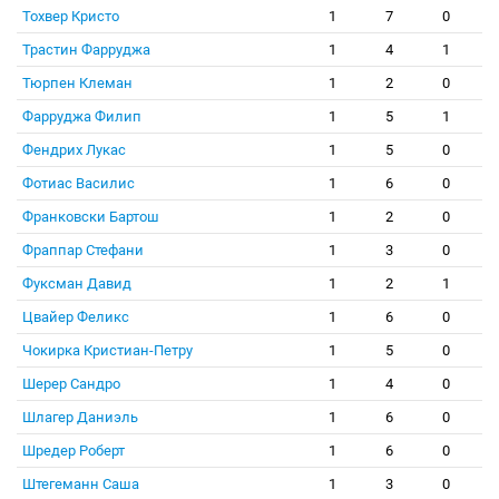
Тохвер Кристо
1
7
0
Трастин Фарруджа
1
4
1
Тюрпен Клеман
1
2
0
Фарруджа Филип
1
5
1
Фендрих Лукас
1
5
0
Фотиас Василис
1
6
0
Франковски Бартош
1
2
0
Фраппар Стефани
1
3
0
Фуксман Давид
1
2
1
Цвайер Феликс
1
6
0
Чокирка Кристиан-Петру
1
5
0
Шерер Сандро
1
4
0
Шлагер Даниэль
1
6
0
Шредер Роберт
1
6
0
Штегеманн Саша
1
3
0