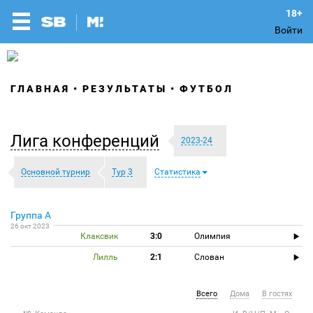
Войти
ГЛАВНАЯ
РЕЗУЛЬТАТЫ
ФУТБОЛ
Лига конференций
2023-24
Основной турнир
Тур 3
Статистика
Группа A
26 окт 2023
Клаксвик
3:0
Олимпия
Лилль
2:1
Слован
Всего
Дома
В гостях