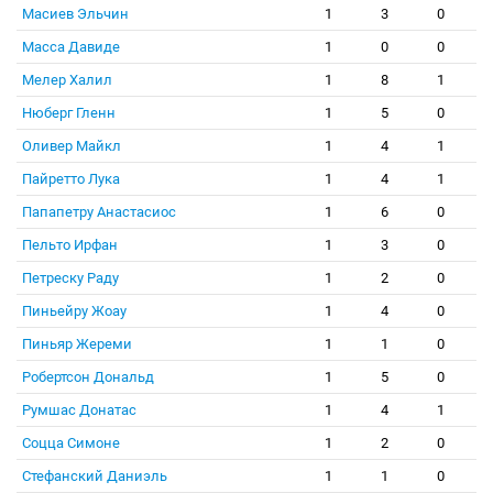
Масиев Эльчин
1
3
0
Масса Давиде
1
0
0
Мелер Халил
1
8
1
Нюберг Гленн
1
5
0
Оливер Майкл
1
4
1
Пайретто Лука
1
4
1
Папапетру Анастасиос
1
6
0
Пельто Ирфан
1
3
0
Петреску Раду
1
2
0
Пиньейру Жоау
1
4
0
Пиньяр Жереми
1
1
0
Робертсон Дональд
1
5
0
Румшас Донатас
1
4
1
Соцца Симоне
1
2
0
Стефанский Даниэль
1
1
0