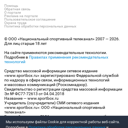
Помощь
Обратная связь
О портале
Реклама на портале
Пользовательское соглашение
Охрана труда
Политика обработки персональных данных
© ООО «Национальный спортивный телеканал» 2007 — 2026.
Для лиц старше 18 лет
На сайте применяются рекомендательные технологии.
Подробнее в
Правилах применения рекомендательных
технологий
Средство массовой информации сетевое издание
«www.sportbox.ru» зарегистрировано Федеральной службой
по надзору в сфере связи, информационных технологий
и массовых коммуникаций (Роскомнадзор).
Свидетельство о регистрации средства массовой информации
Эл № ФС77-72613 от 04.04.2018
Название — www.sportbox.ru
Учредитель (соучредители) СМИ сетевого издания
«www.sportbox.ru»: ООО «Национальный спортивный
телеканал»
Главный редактор СМИ сетевого издания «www.sportbox.ru»:
Конов В.А.
Мы используем файлы Сookie для корректной работы веб-сайта.
Номер телефона редакции СМИ сетевого издания
Подробнее в
Политике обработки персональных данных
и