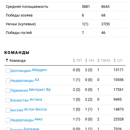
Средняя посещаемость
5881
8643
Победы хозяев
8
68
Ничьи (нулевые)
1(1)
27(9)
Победы гостей
7
46
КОМАНДЫ
Команда
ПП
ПН
ГВНЗ
СП
Абердин
0 (0)
2 (2)
1
13171
АЗ
1 (1)
0 (0)
0
10556
Айнтрахт Фр
2 (2)
0 (0)
1
17261
Астана
1 (0)
2 (2)
0
9495
Астон Вилла
1 (0)
1 (1)
1
14873
Аякс
1 (1)
0 (0)
2
22528
Балкани
0 (0)
1 (1)
1
7326