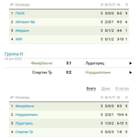
№
Команда
И
В/Н/П
М
О
1
ПАОК
3
3/0/0
8-5
9
2
Айнтрахт Фр
3
2/0/1
9-3
6
3
Абердин
3
0/1/2
4-6
1
4
ХИК
3
0/1/2
3-10
1
Группа H
26 окт 2023
Фенербахче
3:1
Лудогорец
Спартак Тр
0:2
Нордшелланн
Всего
Дома
В гостях
№
Команда
И
В/Н/П
М
О
1
Фенербахче
3
3/0/0
8-3
9
2
Нордшелланн
3
2/0/1
10-4
6
3
Лудогорец
3
1/0/2
6-10
3
4
Спартак Тр
3
0/0/3
1-8
0