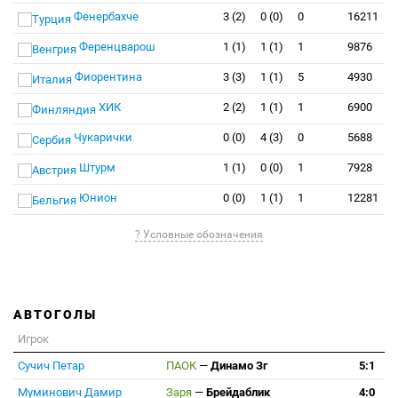
Фенербахче
3 (2)
0 (0)
0
16211
Ференцварош
1 (1)
1 (1)
1
9876
Фиорентина
3 (3)
1 (1)
5
4930
ХИК
2 (2)
1 (1)
1
6900
Чукарички
0 (0)
4 (3)
0
5688
Штурм
1 (1)
0 (0)
1
7928
Юнион
0 (0)
1 (1)
1
12281
? Условные обозначения
АВТОГОЛЫ
Игрок
Сучич Петар
ПАОК
—
Динамо Зг
5:1
Муминович Дамир
Заря
—
Брейдаблик
4:0