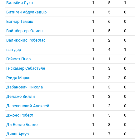
Бильбия Лука
1
5
1
Битиген Абдулкадыр
1
5
0
Богнар Тамаш
1
6
0
Вайнбергер Юлиан
1
5
0
Валиконис Робертас
1
2
0
ван дер
1
4
1
Гайюст Пьер
1
1
0
Гисхамер Себастьян
1
3
0
Гуида Марко
1
2
0
Дабанович Никола
1
3
0
Делажо Вилли
1
3
0
Деревенский Алексей
1
2
0
Джонс Роберт
1
5
0
Ди Белло Белло
1
8
0
Диаш Артур
1
7
0