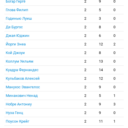
Богар Гергё
2
9
0
Глова Филип
2
5
0
Годинью Луиш
2
3
0
Де Бургос
2
8
0
Джая Юджин
2
6
0
Йорги Энеа
2
12
2
Кой Джоуи
2
8
0
Коллум Уильям
2
13
0
Куадра Фернандес
2
14
0
Кульбаков Алексей
2
12
0
Манухос Эвангелос
2
9
0
Минакович Ненад
2
5
1
Нобре Антониу
2
9
3
Нуза Генц
2
9
0
Поусон Крейг
2
11
1