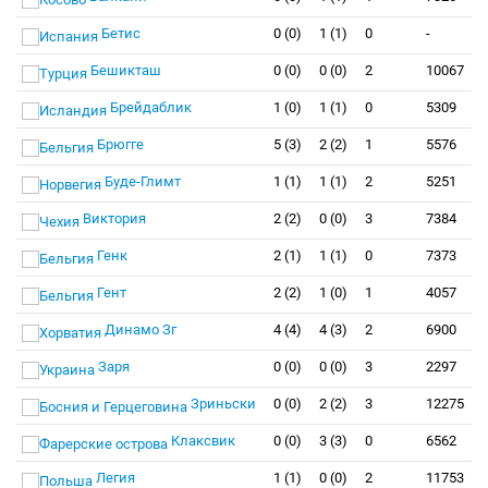
Бетис
0 (0)
1 (1)
0
-
Бешикташ
0 (0)
0 (0)
2
10067
Брейдаблик
1 (0)
1 (1)
0
5309
Брюгге
5 (3)
2 (2)
1
5576
Буде-Глимт
1 (1)
1 (1)
2
5251
Виктория
2 (2)
0 (0)
3
7384
Генк
2 (1)
1 (1)
0
7373
Гент
2 (2)
1 (0)
1
4057
Динамо Зг
4 (4)
4 (3)
2
6900
Заря
0 (0)
0 (0)
3
2297
Зриньски
0 (0)
2 (2)
3
12275
Клаксвик
0 (0)
3 (3)
0
6562
Легия
1 (1)
0 (0)
2
11753