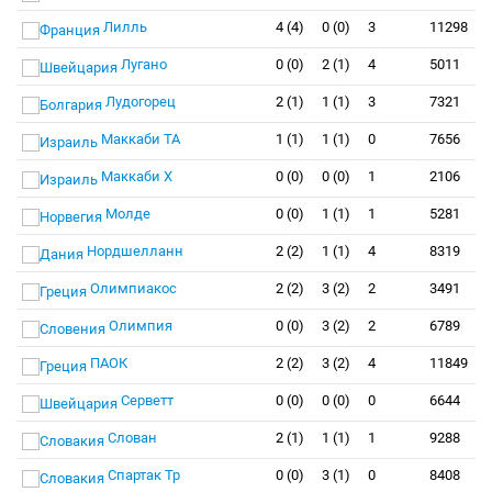
Лилль
4 (4)
0 (0)
3
11298
Лугано
0 (0)
2 (1)
4
5011
Лудогорец
2 (1)
1 (1)
3
7321
Маккаби ТА
1 (1)
1 (1)
0
7656
Маккаби Х
0 (0)
0 (0)
1
2106
Молде
0 (0)
1 (1)
1
5281
Нордшелланн
2 (2)
1 (1)
4
8319
Олимпиакос
2 (2)
3 (2)
2
3491
Олимпия
0 (0)
3 (2)
2
6789
ПАОК
2 (2)
3 (2)
4
11849
Серветт
0 (0)
0 (0)
0
6644
Слован
2 (1)
1 (1)
1
9288
Спартак Тр
0 (0)
3 (1)
0
8408