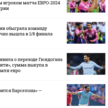
 игроком матча ЕВРО‑2024
грии
ии обыграла команду
чно вышла в 1/8 финала
явила о переходе Гюндогана
ити», сумма выкупа в
 млн евро
вится Барселона» —