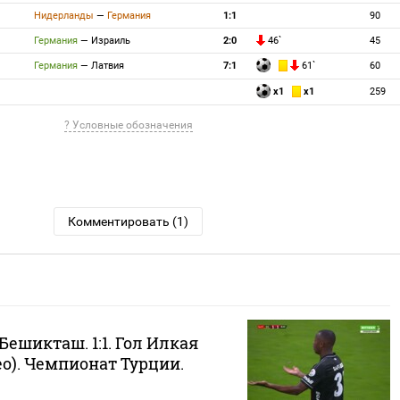
Нидерланды
—
Германия
1:1
90
Германия
—
Израиль
2:0
46`
45
Германия
—
Латвия
7:1
61`
60
x1
x1
259
? Условные обозначения
Комментировать (1)
Бешикташ. 1:1. Гол Илкая
о). Чемпионат Турции.