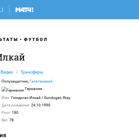
ЬТАТЫ
ФУТБОЛ
Илкай
Видео
Трансферы
Полузащитник,
Галатасарай
Германия
Имя:
Гюндоган Илкай
/ Gundogan Ilkay
Дата рождения:
24.10.1990
Рост:
180
Вес:
78
ИЯ