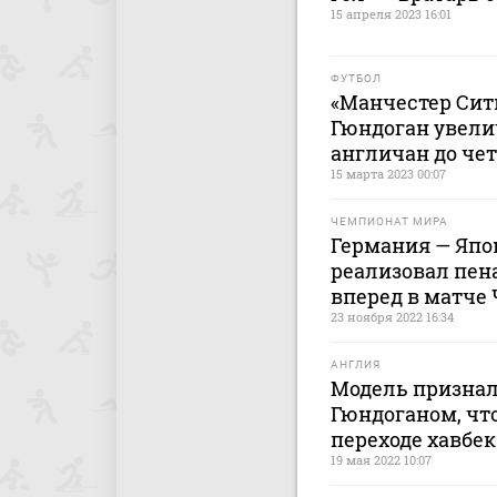
15 апреля 2023 16:01
ФУТБОЛ
«Манчестер Сити
Гюндоган увел
англичан до че
15 марта 2023 00:07
ЧЕМПИОНАТ МИРА
Германия — Япон
реализовал пен
вперед в матче 
23 ноября 2022 16:34
АНГЛИЯ
Модель признала
Гюндоганом, чт
переходе хавбек
19 мая 2022 10:07