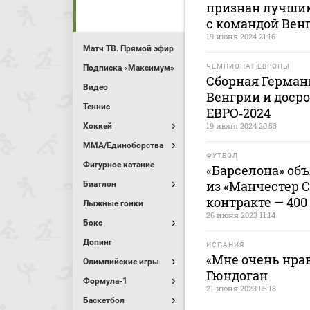
признан лучшим
с командой Вен
19 июня 2024 21:16
Матч ТВ. Прямой эфир
ЧЕМПИОНАТ ЕВРОПЫ
Подписка «Максимум»
Сборная Герман
Видео
Венгрии и досро
Теннис
ЕВРО‑2024
19 июня 2024 20:53
Хоккей
MMA/Единоборства
ФУТБОЛ
Фигурное катание
«Барселона» объ
из «Манчестер С
Биатлон
контракте — 400
Лыжные гонки
26 июня 2023 11:14
Бокс
Допинг
ИСПАНИЯ
«Мне очень нра
Олимпийские игры
Гюндоган
Формула-1
21 июня 2023 05:18
Баскетбол