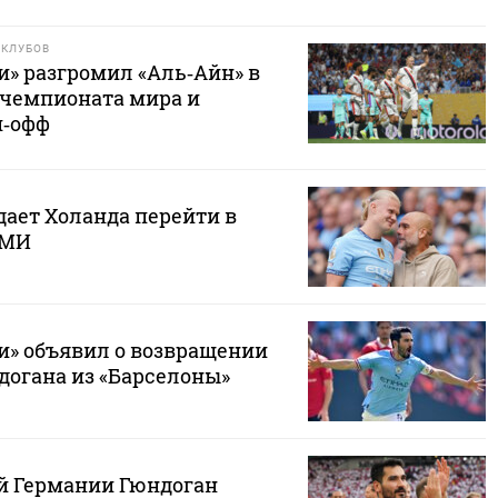
 КЛУБОВ
и» разгромил «Аль‑Айн» в
 чемпионата мира и
й‑офф
дает Холанда перейти в
СМИ
и» объявил о возвращении
догана из «Барселоны»
й Германии Гюндоган