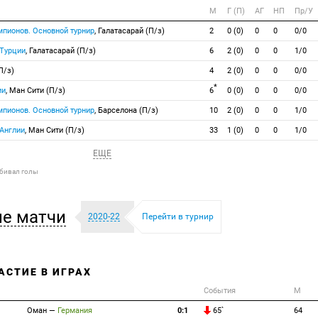
М
Г (П)
АГ
НП
Пр/У
мпионов. Основной турнир
, Галатасарай (П/з)
2
0 (0)
0
0
0/0
 Турции
, Галатасарай (П/з)
6
2 (0)
0
0
1/0
П/з)
4
2 (0)
0
0
0/0
*
ии
, Ман Сити (П/з)
6
0 (0)
0
0
0/0
мпионов. Основной турнир
, Барселона (П/з)
10
2 (0)
0
0
1/0
 Англии
, Ман Сити (П/з)
33
1 (0)
0
0
1/0
ЕЩЕ
абивал голы
е матчи
2020-22
Перейти в турнир
АСТИЕ В ИГРАХ
События
М
Оман
—
Германия
0:1
65`
64