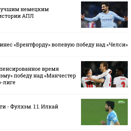
 лучшим немецким
истории АПЛ
инес «Брентфорду» волевую победу над «Челси»
мпенсированное время
эму» победу над «Манчестер
р-лиге
и - Фулхэм. 1:1. Илкай