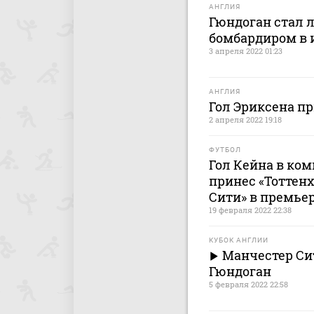
АНГЛИЯ
Гюндоган стал
бомбардиром в 
3 апреля 2022 01:23
АНГЛИЯ
Гол Эриксена пр
2 апреля 2022 19:18
ФУТБОЛ
Гол Кейна в ко
принес «Тоттенх
Сити» в премье
19 февраля 2022 22:38
КУБОК АНГЛИИ
Манчестер Сит
Гюндоган
5 февраля 2022 22:58