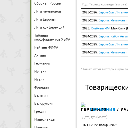
Сборная России
Год. Турнир, команда (амплуа)
Лига чемпионов
2025-2026.
Еврокубки. Лига че
Лига Европы
2025-2026.
Европа. Чемпионат
Лига конференций
2025.
Клубный ЧМ
, Ман Сити (
Таблица
2024-2025.
Европа. Кубок Англ
коэффициентов УЕФА
2024-2025.
Еврокубки. Лига че
Рейтинг ФИФА
2024-2025.
Европа. Чемпионат
Англия
Германия
* Только матчи, в которых игрок з
Испания
Италия
Товарищески
Франция
Бельгия
Белоруссия
ГЕРМАНИЯ
/ УЧ
Греция
Дата, тур (место)
Нидерланды
16.11.2022, ноябрь-2022
Польша