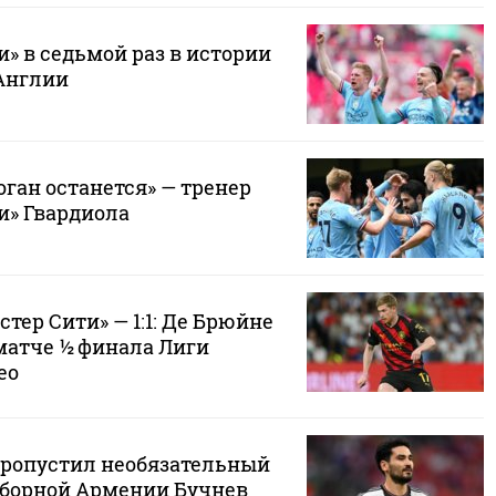
» в седьмой раз в истории
Англии
ган останется» — тренер
и» Гвардиола
стер Сити» — 1:1: Де Брюйне
матче ½ финала Лиги
ео
пропустил необязательный
 сборной Армении Бучнев