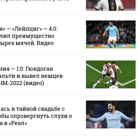
» — «Лейпциг» — 4:0:
ичил преимущество
тырех мячей. Видео
ия — 1:0: Гюндоган
альти и вывел немцев
ЧМ-2022 (видео)
сь в тайной свадьбе с
обы опровергнуть слухи о
а в «Реал»