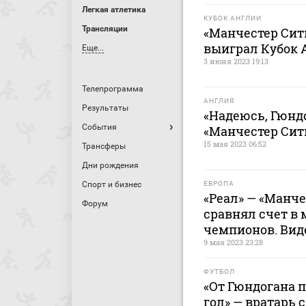
Легкая атлетика
КУБОК АНГЛИИ
Трансляции
«Манчестер Сити
выиграл Кубок 
Еще...
3 июня 2023 19:13
Телепрограмма
АНГЛИЯ
Результаты
«Надеюсь, Гюндо
События
«Манчестер Сит
15 мая 2023 06:52
Трансферы
Дни рождения
Спорт и бизнес
ЕВРОПА
«Реал» — «Манче
Форум
сравнял счет в 
чемпионов. Вид
9 мая 2023 23:28
ФУТБОЛ
«От Гюндогана 
гол» — вратарь