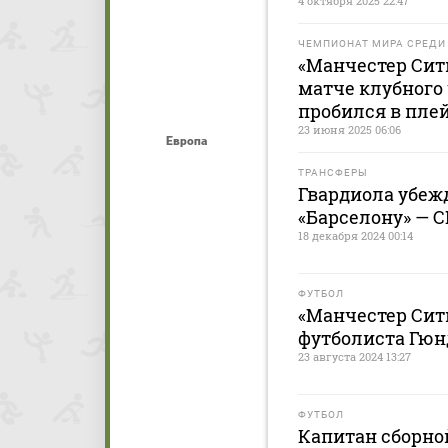
4 октября 2025 22:47
ЧЕМПИОНАТ МИРА СРЕДИ
«Манчестер Сит
матче клубного
пробился в пле
23 июня 2025 06:06
Европа
ТРАНСФЕРЫ
Гвардиола убеж
«Барселону» — 
18 декабря 2024 00:14
ФУТБОЛ
«Манчестер Сит
футболиста Гюн
23 августа 2024 13:27
ФУТБОЛ
Капитан сборно