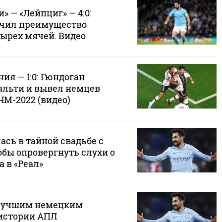
» — «Лейпциг» — 4:0:
ичил преимущество
тырех мячей. Видео
ия — 1:0: Гюндоган
альти и вывел немцев
ЧМ-2022 (видео)
сь в тайной свадьбе с
обы опровергнуть слухи о
а в «Реал»
 лучшим немецким
истории АПЛ