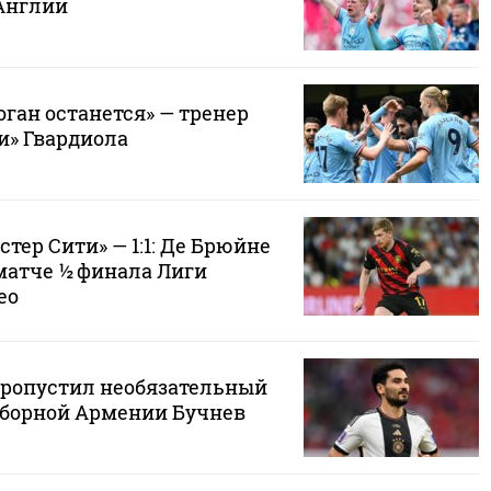
Англии
ган останется» — тренер
и» Гвардиола
стер Сити» — 1:1: Де Брюйне
матче ½ финала Лиги
ео
пропустил необязательный
 сборной Армении Бучнев