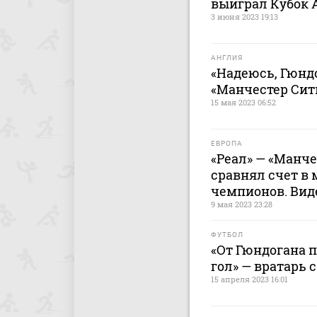
выиграл Кубок 
3 июня 2023 19:13
АНГЛИЯ
«Надеюсь, Гюндо
«Манчестер Сит
15 мая 2023 06:52
ЕВРОПА
«Реал» — «Манче
сравнял счет в 
чемпионов. Вид
9 мая 2023 23:28
ФУТБОЛ
«От Гюндогана 
гол» — вратарь
15 апреля 2023 16:01