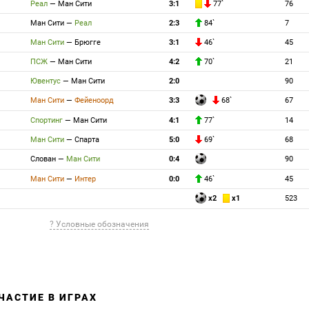
Реал
—
Ман Сити
3:1
77`
76
Ман Сити
—
Реал
2:3
84`
7
Ман Сити
—
Брюгге
3:1
46`
45
ПСЖ
—
Ман Сити
4:2
70`
21
Ювентус
—
Ман Сити
2:0
90
Ман Сити
—
Фейеноорд
3:3
68`
67
Спортинг
—
Ман Сити
4:1
77`
14
Ман Сити
—
Спарта
5:0
69`
68
Слован
—
Ман Сити
0:4
90
Ман Сити
—
Интер
0:0
46`
45
x2
x1
523
? Условные обозначения
ЧАСТИЕ В ИГРАХ