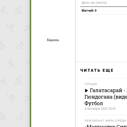
Дата, тур (место)
Матчей: 0
Европа
ЧИТАТЬ ЕЩЕ
ТУРЦИЯ
Галатасарай - 
Гюндогана (виде
Футбол
4 октября 2025 22:47
ЧЕМПИОНАТ МИРА СРЕДИ
«Манчестер Сит