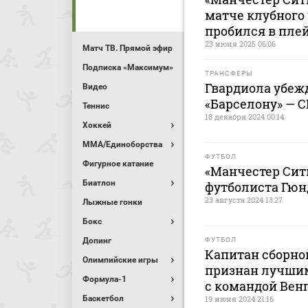
матче клубного
пробился в пле
23 июня 2025 06:06
Матч ТВ. Прямой эфир
Подписка «Максимум»
ТРАНСФЕРЫ
Гвардиола убеж
Видео
«Барселону» — 
Теннис
18 декабря 2024 00:14
Хоккей
MMA/Единоборства
ФУТБОЛ
Фигурное катание
«Манчестер Сит
Биатлон
футболиста Гюн
23 августа 2024 13:27
Лыжные гонки
Бокс
Допинг
ФУТБОЛ
Капитан сборно
Олимпийские игры
признан лучшим
Формула-1
с командой Вен
Баскетбол
19 июня 2024 21:16