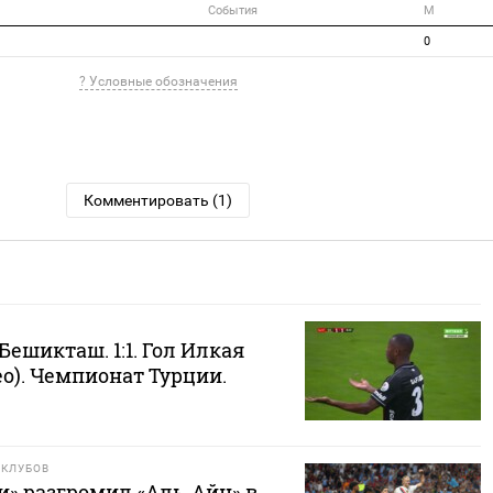
События
М
0
? Условные обозначения
Комментировать (1)
Бешикташ. 1:1. Гол Илкая
о). Чемпионат Турции.
 КЛУБОВ
и» разгромил «Аль‑Айн» в