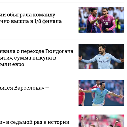
ии обыграла команду
чно вышла в 1/8 финала
явила о переходе Гюндогана
ити», сумма выкупа в
 млн евро
вится Барселона» —
» в седьмой раз в истории