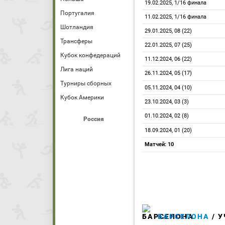
19.02.2025, 1/16 финала
Португалия
11.02.2025, 1/16 финала
Шотландия
29.01.2025, 08 (22)
Трансферы
22.01.2025, 07 (25)
Кубок конфедераций
11.12.2024, 06 (22)
Лига наций
26.11.2024, 05 (17)
Турниры сборных
05.11.2024, 04 (10)
Кубок Америки
23.10.2024, 03 (3)
01.10.2024, 02 (8)
Россия
18.09.2024, 01 (20)
Матчей: 10
БАРСЕЛОНА
/ У