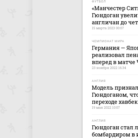
ФУТБОЛ
«Манчестер Сити
Гюндоган увел
англичан до че
15 марта 2023 00:07
ЧЕМПИОНАТ МИРА
Германия — Япон
реализовал пен
вперед в матче 
23 ноября 2022 16:34
АНГЛИЯ
Модель признала
Гюндоганом, чт
переходе хавбек
19 мая 2022 10:07
АНГЛИЯ
Гюндоган стал
бомбардиром в 