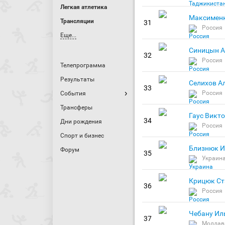
Легкая атлетика
Максименк
Трансляции
31
Россия
Еще...
Синицын А
32
Россия
Телепрограмма
Результаты
Селихов А
33
Россия
События
Трансферы
Гаус Викт
34
Дни рождения
Россия
Спорт и бизнес
Близнюк И
Форум
35
Украин
Крицюк Ст
36
Россия
Чебану Ил
37
Молдав