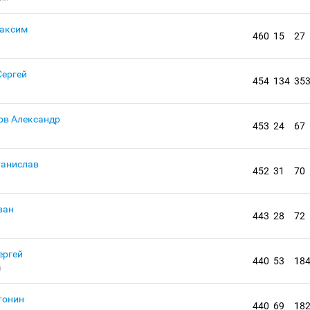
аксим
460
15
27
ергей
454
134
35
в Александр
453
24
67
танислав
452
31
70
ван
443
28
72
ергей
440
53
18
я
тонин
440
69
18