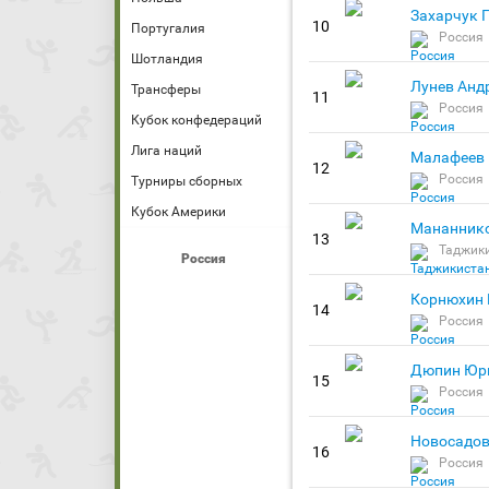
Захарчук 
10
Португалия
Россия
Шотландия
Лунев Анд
Трансферы
11
Россия
Кубок конфедераций
Лига наций
Малафеев 
12
Россия
Турниры сборных
Кубок Америки
Мананнико
13
Таджик
Россия
Корнюхин 
14
Россия
Дюпин Юр
15
Россия
Новосадов
16
Россия