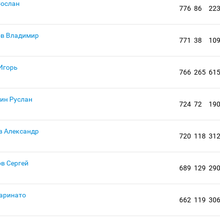
ослан
776
86
22
в Владимир
771
38
10
Игорь
766
265
61
ин Руслан
724
72
19
 Александр
720
118
31
в Сергей
689
129
29
аринато
662
119
30