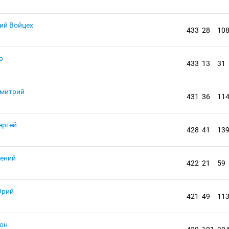
ий Войцех
433
28
10
а
р
433
13
31
митрий
431
36
11
ергей
428
41
13
гений
422
21
59
Юрий
421
49
11
он