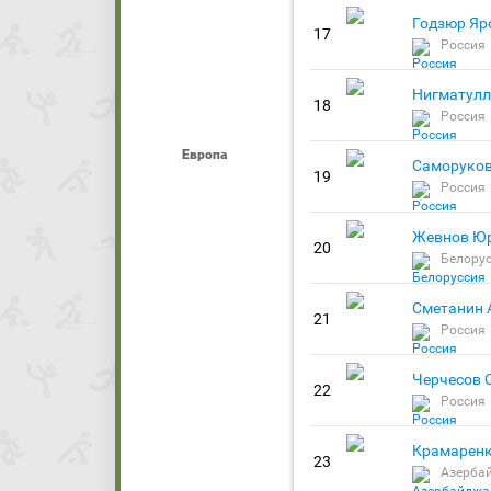
Годзюр Яр
17
Россия
Нигматулл
18
Россия
Европа
Саморуков
19
Россия
Жевнов Ю
20
Белору
Сметанин 
21
Россия
Черчесов 
22
Россия
Крамарен
23
Азерба