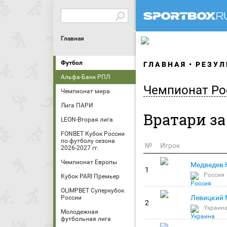
Главная
Футбол
ГЛАВНАЯ
РЕЗУЛ
Альфа-Банк РПЛ
Чемпионат Ро
Чемпионат мира
Лига ПАРИ
Вратари за
LEON-Вторая лига
FONBET Кубок России
по футболу сезона
№
Игрок
2026-2027 гг.
Чемпионат Европы
Медведев 
1
Россия
Кубок PARI Премьер
OLIMPBET Суперкубок
Левицкий
России
2
Украин
Молодежная
футбольная лига