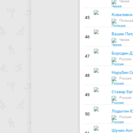
Чехия
Ковалевск
45
Польш
Вашек Пет
46
Чехия
Бородин Д
47
Россия
Нарубин С
48
Россия
Ставер Ев
49
Россия
Лодыгин 
50
Россия
Шунин Ант