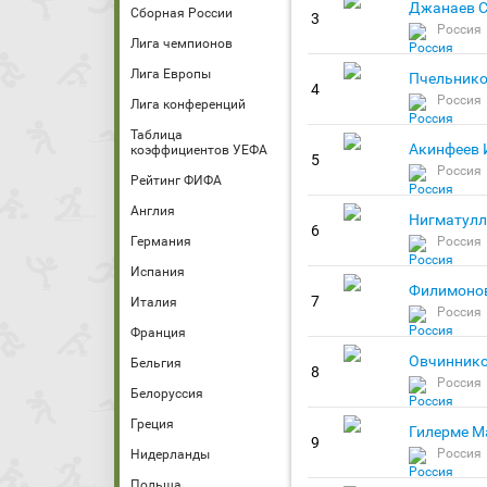
Джанаев С
Сборная России
3
Россия
Лига чемпионов
Лига Европы
Пчельнико
4
Россия
Лига конференций
Таблица
Акинфеев 
коэффициентов УЕФА
5
Россия
Рейтинг ФИФА
Англия
Нигматулл
6
Германия
Россия
Испания
Филимонов
7
Италия
Россия
Франция
Овчиннико
Бельгия
8
Россия
Белоруссия
Греция
Гилерме М
9
Россия
Нидерланды
Польша