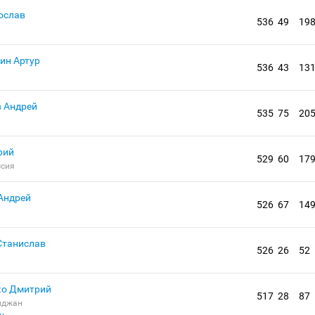
ослав
536
49
19
ин Артур
536
43
13
 Андрей
535
75
20
рий
529
60
17
ссия
Андрей
526
67
14
Станислав
526
26
52
ко Дмитрий
517
28
87
йджан