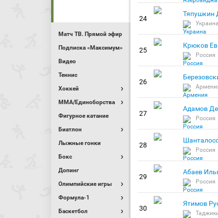
Тяпушкин 
24
Украин
Матч ТВ. Прямой эфир
Крюков Ев
Подписка «Максимум»
25
Россия
Видео
Теннис
Березовск
26
Армени
Хоккей
MMA/Единоборства
Адамов Де
27
Фигурное катание
Россия
Биатлон
Шанталосо
Лыжные гонки
28
Россия
Бокс
Допинг
Абаев Иль
29
Россия
Олимпийские игры
Формула-1
Ятимов Ру
30
Баскетбол
Таджик