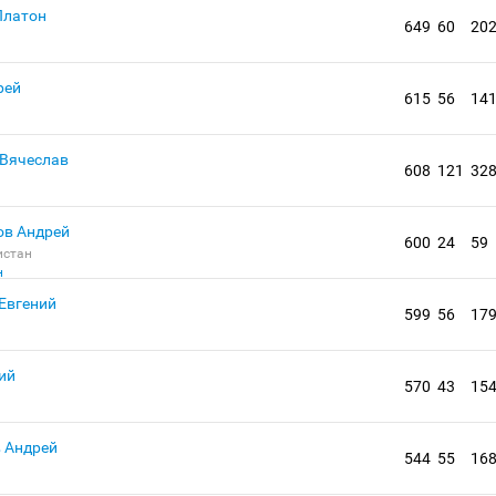
Платон
649
60
20
рей
615
56
14
Вячеслав
608
121
32
в Андрей
600
24
59
истан
Евгений
599
56
17
ий
570
43
15
 Андрей
544
55
16