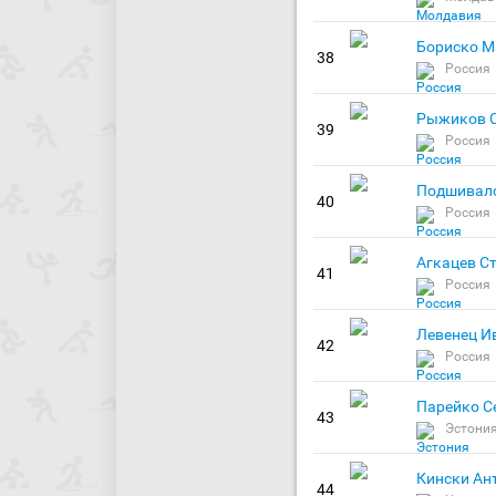
Бориско М
38
Россия
Рыжиков С
39
Россия
Подшивало
40
Россия
Агкацев С
41
Россия
Левенец И
42
Россия
Парейко С
43
Эстони
Кински Ан
44