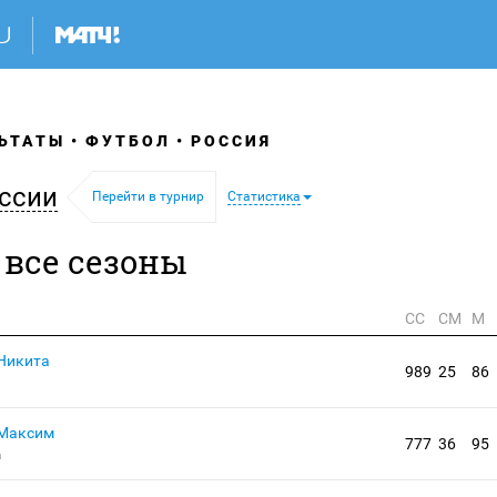
ЬТАТЫ
ФУТБОЛ
РОССИЯ
ссии
Перейти в турнир
Статистика
 все сезоны
СС
СМ
М
Никита
989
25
86
 Максим
777
36
95
а