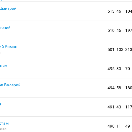
Дмитрий
513
46
10
а
гений
510
46
19
ий Роман
501
103
31
я
нис
495
30
70
в Валерий
494
58
18
я
491
43
11
стам
490
11
49
истан