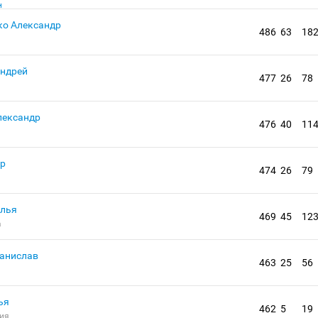
о Александр
486
63
18
ндрей
477
26
78
лександр
476
40
11
ор
474
26
79
лья
469
45
12
а
анислав
463
25
56
ья
462
5
19
ия