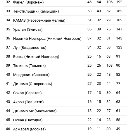
32
46
64
106
192
Факел (Воронеж)
33
53
43
62
162
Текстильщик (Камышин)
34
51
32
79
162
КАМАЗ (Набережные Челны)
35
36
39
75
147
Уралан (Элиста)
36
37
32
81
143
Нижний Новгород (Нижний Новгород)
37
34
32
58
123
Луч (Владивосток)
38
25
16
63
91
Волга (Нижний Новгород)
39
25
26
103
90
Тюмень (Тюмень)
40
20
22
48
82
Мордовия (Саранск)
41
27
23
44
77
Динамо (Ставрополь)
42
17
13
30
64
Сокол (Саратов)
43
16
15
32
63
Акрон (Тольятти)
44
13
22
27
61
Динамо Мх (Махачкала)
45
22
14
28
58
Океан (Находка)
46
19
11
30
49
Асмарал (Москва)