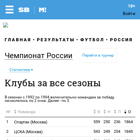
Войти
ГЛАВНАЯ
РЕЗУЛЬТАТЫ
ФУТБОЛ
РОССИЯ
Чемпионат России
Перейти в турнир
Статистика
Клубы за все сезоны
В сезонах с 1992 по 1994 включительно командам за победу
начислялось по 2 очка. Далее - по 3.
№
Команда
В
Н
П
О
1
559
250
236
1864
Спартак (Москва)
2
543
249
254
1845
ЦСКА (Москва)