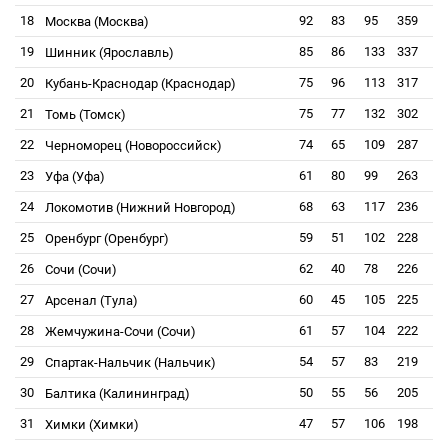
18
92
83
95
359
Москва (Москва)
19
85
86
133
337
Шинник (Ярославль)
20
75
96
113
317
Кубань-Краснодар (Краснодар)
21
75
77
132
302
Томь (Томск)
22
74
65
109
287
Черноморец (Новороссийск)
23
61
80
99
263
Уфа (Уфа)
24
68
63
117
236
Локомотив (Нижний Новгород)
25
59
51
102
228
Оренбург (Оренбург)
26
62
40
78
226
Сочи (Сочи)
27
60
45
105
225
Арсенал (Тула)
28
61
57
104
222
Жемчужина-Сочи (Сочи)
29
54
57
83
219
Спартак-Нальчик (Нальчик)
30
50
55
56
205
Балтика (Калининград)
31
47
57
106
198
Химки (Химки)