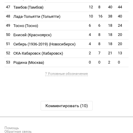
47
12
8
40
44
Тамбов (Тамбов)
48
10
16
38
40
Лада-Тольятти (Тольятти)
49
6
6
18
24
Тосно (Тосно)
50
4
8
18
20
Енисей (Красноярск)
51
4
8
18
20
Сибирь (1936-2019) (Новосибирск)
52
2
7
21
13
СКА-Хабаровск (Хабаровск)
53
0
0
2
0
Родина (Москва)
? Условные обозначения
Комментировать (10)
Помощь
Обратная связь