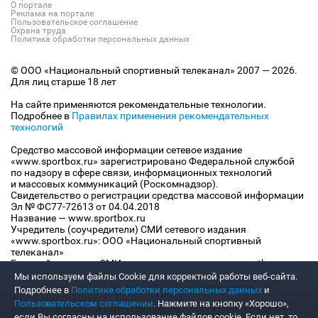
О портале
Реклама на портале
Пользовательское соглашение
Охрана труда
Политика обработки персональных данных
© ООО «Национальный спортивный телеканал» 2007 — 2026.
Для лиц старше 18 лет
На сайте применяются рекомендательные технологии.
Подробнее в
Правилах применения рекомендательных
технологий
Средство массовой информации сетевое издание
«www.sportbox.ru» зарегистрировано Федеральной службой
по надзору в сфере связи, информационных технологий
и массовых коммуникаций (Роскомнадзор).
Свидетельство о регистрации средства массовой информации
Эл № ФС77-72613 от 04.04.2018
Название — www.sportbox.ru
Учредитель (соучредители) СМИ сетевого издания
«www.sportbox.ru»: ООО «Национальный спортивный
телеканал»
Главный редактор СМИ сетевого издания «www.sportbox.ru»:
Конов В.А.
Мы используем файлы Сookie для корректной работы веб-сайта.
Номер телефона редакции СМИ сетевого издания
Подробнее в
Политике обработки персональных данных
и
«www.sportbox.ru»: +7 (495) 653 8419
Пользовательском соглашении
. Нажмите на кнопку «Хорошо»,
Адрес электронной почты редакции СМИ сетевого издания
если Вы согласны на использование файлов cookie. Если нет, то