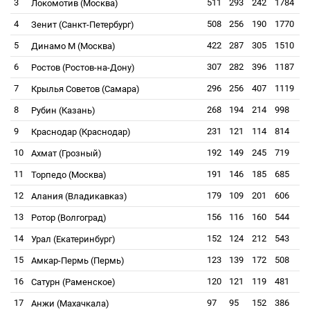
3
511
293
242
1784
Локомотив (Москва)
4
508
256
190
1770
Зенит (Санкт-Петербург)
5
422
287
305
1510
Динамо М (Москва)
6
307
282
396
1187
Ростов (Ростов-на-Дону)
7
296
256
407
1119
Крылья Советов (Самара)
8
268
194
214
998
Рубин (Казань)
9
231
121
114
814
Краснодар (Краснодар)
10
192
149
245
719
Ахмат (Грозный)
11
191
146
185
685
Торпедо (Москва)
12
179
109
201
606
Алания (Владикавказ)
13
156
116
160
544
Ротор (Волгоград)
14
152
124
212
543
Урал (Екатеринбург)
15
123
139
172
508
Амкар-Пермь (Пермь)
16
120
121
119
481
Сатурн (Раменское)
17
97
95
152
386
Анжи (Махачкала)