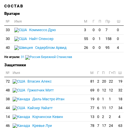
СОСТАВ
Вратари
№
Имя
M
Г
П
Пр
Ш
33
Коммессо Дрю
3
0
0
7
0
30
Найт Спенсер
55
0
1
158
0
40
Седерблом Арвид
26
0
0
95
4
Не играли:
31
Бережной Станислав
Защитники
№
Имя
M
Г
П
Г+П
Ш
72
Власик Алекс
81
2
20
22
19
48
Гржелчик Мэтт
69
0
12
12
32
38
Дель Мастро Итан
19
0
1
1
18
44
Кайзер Уайатт
77
6
11
17
34
14
Корчински Кевин
13
0
2
2
4
46
Кревье Луи
78
7
17
24
63