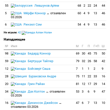
55
Левшунов Артем
68
2
22
24
44
5
Мёрфи Коннор
↔ отзаявлен
60
4
9
13
46
03.2026
6
Ринзел Сэм
54
4
9
13
46
Не играли:
42
Аллан Нолан
Нападающие
№
Имя
M
Г
П
Г+П
Ш
98
Бедард Коннор
69
30
45
75
50
59
Бертуцци Тайлер
79
32
26
58
42
12
Бойсверт Саша
7
1
1
2
9
28
Бураковски Андре
75
11
22
33
16
20
Грин Райан
81
12
17
29
14
34
Дах Колтон
↔ отзаявлен
53
3
6
9
47
03.2026
16
Дикинсон Джейсон
↔
47
6
7
13
10
отзаявлен 03.2026