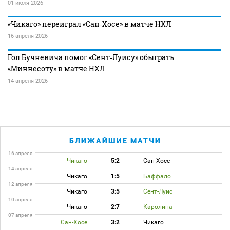
01 июля 2026
«Чикаго» переиграл «Сан‑Хосе» в матче НХЛ
16 апреля 2026
Гол Бучневича помог «Сент‑Луису» обыграть
«Миннесоту» в матче НХЛ
14 апреля 2026
БЛИЖАЙШИЕ МАТЧИ
16 апреля
Чикаго
5:2
Сан-Хосе
14 апреля
Чикаго
1:5
Баффало
12 апреля
Чикаго
3:5
Сент-Луис
10 апреля
Чикаго
2:7
Каролина
07 апреля
Сан-Хосе
3:2
Чикаго