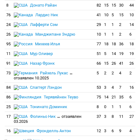
8
Донато Райан
82
15
15
30
44
76
Лардис Ник
41
10
5
15
10
24
Лафферти Сэм
29
1
1
2
14
26
Манджипане Эндрю
10
1
1
2
6
95
Михеев Илья
77
18
18
36
18
11
Мур Оливер
51
5
14
19
19
91
Назар Фрэнк
66
15
26
41
26
73
Райхель Лукас
↔
5
2
2
4
2
отзаявлен 10.2025
84
Слаггерт Лэндон
53
3
4
7
16
86
Терявяйнен Теуво
75
14
21
35
6
25
Тонинато Доминик
8
0
1
1
6
17
Фолиньо Ник
↔ отзаявлен
37
3
8
11
27
03.2026
16
Фронделль Антон
12
3
6
9
4