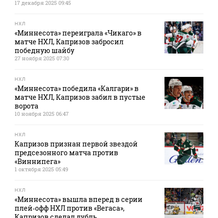
17 декабря 2025 09:45
НХЛ
«Миннесота» переиграла «Чикаго» в
матче НХЛ, Капризов забросил
победную шайбу
27 ноября 2025 07:30
НХЛ
«Миннесота» победила «Калгари» в
матче НХЛ, Капризов забил в пустые
ворота
10 ноября 2025 06:47
НХЛ
Капризов признан первой звездой
предсезонного матча против
«Виннипега»
1 октября 2025 05:49
НХЛ
«Миннесота» вышла вперед в серии
плей‑офф НХЛ против «Вегаса»,
Капризов сделал дубль