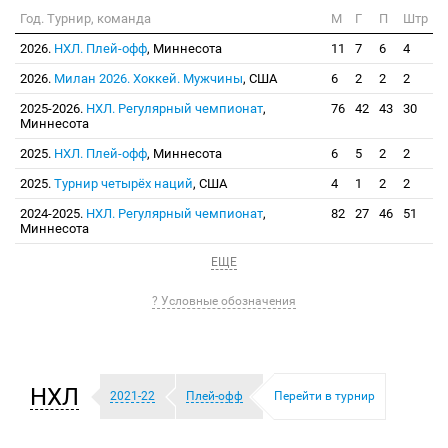
Год. Турнир, команда
М
Г
П
Штр
2026.
НХЛ. Плей-офф
, Миннесота
11
7
6
4
2026.
Милан 2026. Хоккей. Мужчины
, США
6
2
2
2
2025-2026.
НХЛ. Регулярный чемпионат
,
76
42
43
30
Миннесота
2025.
НХЛ. Плей-офф
, Миннесота
6
5
2
2
2025.
Турнир четырёх наций
, США
4
1
2
2
2024-2025.
НХЛ. Регулярный чемпионат
,
82
27
46
51
Миннесота
ЕЩЕ
? Условные обозначения
НХЛ
2021-22
Плей-офф
Перейти в турнир