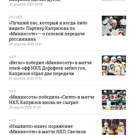
25 апреля 2025 06:58
ХОККЕЙ
«Лучший пас, который я когда‑либо
видел». Партнер Капризова по
«Миннесоте» — о голевой передаче
россиянина
23 апреля 2025 10:11
НХЛ
«Вегас» победил «Миннесоту» в матче
плей‑офф НХЛ, Дорофеев забил гол,
Капризов отдал две передачи
21 апреля 2025 07:51
НХЛ
«Миннесота» победила «Сиэтл» в матче
НХЛ, Капризов вновь не сыграл
20 марта 2025 07:20
НХЛ
«Нэшвилл» нанес поражение
«Миннесоте» в матче НХЛ, Свечков