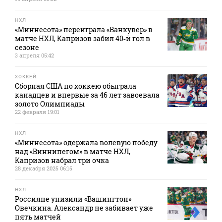
НХЛ
«Миннесота» переиграла «Ванкувер» в
матче НХЛ, Капризов забил 40‑й гол в
сезоне
3 апреля 05:42
ХОККЕЙ
Сборная США по хоккею обыграла
канадцев и впервые за 46 лет завоевала
золото Олимпиады
22 февраля 19:01
НХЛ
«Миннесота» одержала волевую победу
над «Виннипегом» в матче НХЛ,
Капризов набрал три очка
28 декабря 2025 06:15
НХЛ
Россияне унизили «Вашингтон»
Овечкина. Александр не забивает уже
пять матчей