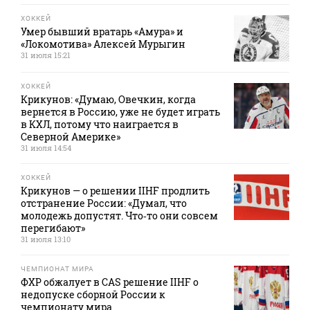
ХОККЕЙ
Умер бывший вратарь «Амура» и
«Локомотива» Алексей Мурыгин
31 июля 15:21
ХОККЕЙ
Крикунов: «Думаю, Овечкин, когда
вернется в Россию, уже не будет играть
в КХЛ, потому что наиграется в
Северной Америке»
31 июля 14:54
ХОККЕЙ
Крикунов — о решении IIHF продлить
отстранение России: «Думал, что
молодежь допустят. Что‑то они совсем
перегибают»
31 июля 13:10
ЧЕМПИОНАТ МИРА
ФХР обжалует в CAS решение IIHF о
недопуске сборной России к
чемпионату мира