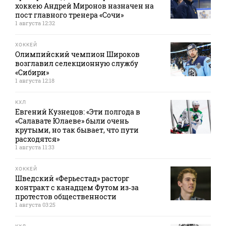
хоккею Андрей Миронов назначен на
пост главного тренера «Сочи»
1 августа 12:32
ХОККЕЙ
Олимпийский чемпион Широков
возглавил селекционную службу
«Сибири»
1 августа 12:18
КХЛ
Евгений Кузнецов: «Эти полгода в
«Салавате Юлаеве» были очень
крутыми, но так бывает, что пути
расходятся»
1 августа 11:33
ХОККЕЙ
Шведский «Ферьестад» расторг
контракт с канадцем Футом из‑за
протестов общественности
1 августа 03:25