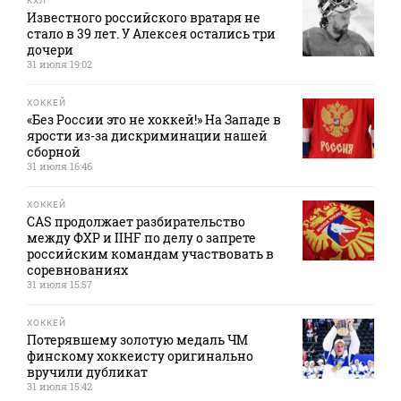
КХЛ
Известного российского вратаря не
стало в 39 лет. У Алексея остались три
дочери
31 июля 19:02
ХОККЕЙ
«Без России это не хоккей!» На Западе в
ярости из-за дискриминации нашей
сборной
31 июля 16:46
ХОККЕЙ
CAS продолжает разбирательство
между ФХР и IIHF по делу о запрете
российским командам участвовать в
соревнованиях
31 июля 15:57
ХОККЕЙ
Потерявшему золотую медаль ЧМ
финскому хоккеисту оригинально
вручили дубликат
31 июля 15:42