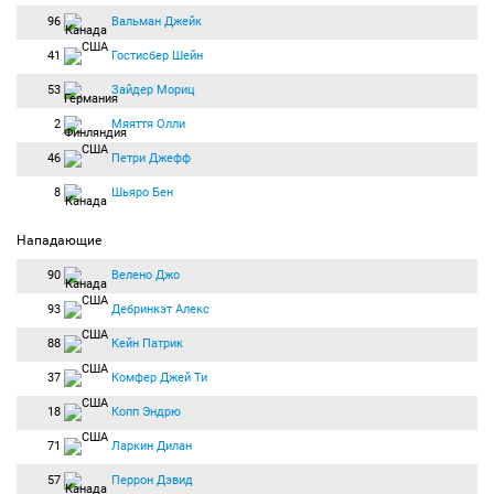
96
Вальман Джейк
41
Гостисбер Шейн
53
Зайдер Мориц
2
Мяяття Олли
46
Петри Джефф
8
Шьяро Бен
Нападающие
90
Велено Джо
93
Дебринкэт Алекс
88
Кейн Патрик
37
Комфер Джей Ти
18
Копп Эндрю
71
Ларкин Дилан
57
Перрон Дэвид