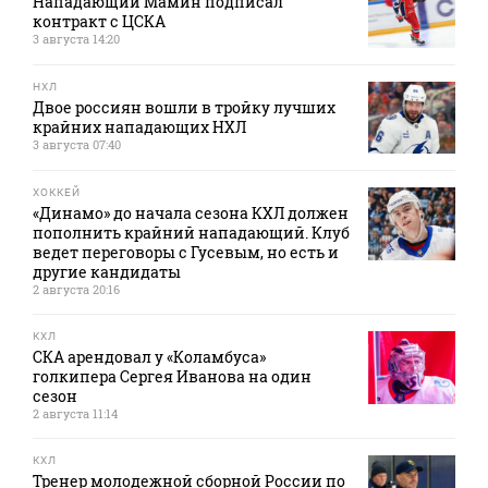
Нападающий Мамин подписал
контракт с ЦСКА
3 августа 14:20
НХЛ
Двое россиян вошли в тройку лучших
крайних нападающих НХЛ
3 августа 07:40
ХОККЕЙ
«Динамо» до начала сезона КХЛ должен
пополнить крайний нападающий. Клуб
ведет переговоры с Гусевым, но есть и
другие кандидаты
2 августа 20:16
КХЛ
СКА арендовал у «Коламбуса»
голкипера Сергея Иванова на один
сезон
2 августа 11:14
КХЛ
Тренер молодежной сборной России по