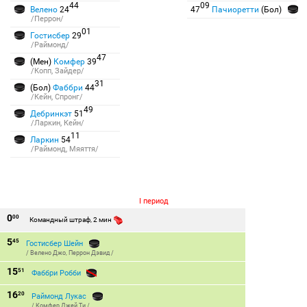
44
09
Велено
24
47
Пачиоретти
(Бол)
/Перрон/
01
Гостисбер
29
/Раймонд/
47
(Мен)
Комфер
39
/Копп, Зайдер/
31
(Бол)
Фаббри
44
/Кейн, Спронг/
49
Дебринкэт
51
/Ларкин, Кейн/
11
Ларкин
54
/Раймонд, Мяяття/
I период
0
00
Командный штраф, 2 мин
5
45
Гостисбер Шейн
/
Велено Джо
,
Перрон Дэвид
/
15
51
Фаббри Робби
16
20
Раймонд Лукас
/
Комфер Джей Ти
/