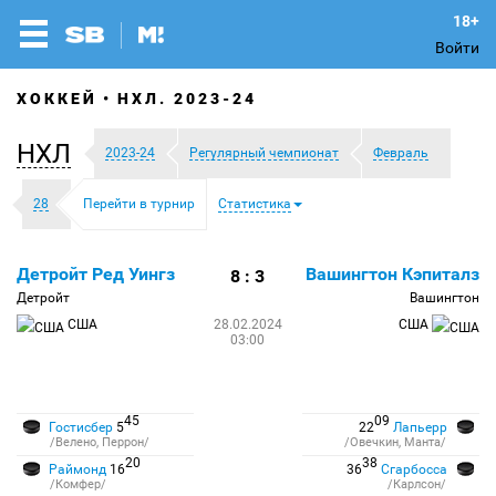
Войти
ХОККЕЙ
НХЛ. 2023-24
НХЛ
2023-24
Регулярный чемпионат
Февраль
28
Перейти в турнир
Статистика
Детройт Ред Уингз
Вашингтон Кэпиталз
8 : 3
Детройт
Вашингтон
США
28.02.2024
США
03:00
45
09
Гостисбер
5
22
Лапьерр
/Велено, Перрон/
/Овечкин, Манта/
20
38
Раймонд
16
36
Сгарбосса
/Комфер/
/Карлсон/