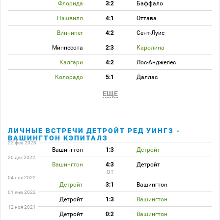
Флорида
3:2
Баффало
Нэшвилл
4:1
Оттава
Виннипег
4:2
Сент-Луис
Миннесота
2:3
Каролина
Калгари
4:2
Лос-Анджелес
Колорадо
5:1
Даллас
ЕЩЕ
ЛИЧНЫЕ ВСТРЕЧИ ДЕТРОЙТ РЕД УИНГЗ -
ВАШИНГТОН КЭПИТАЛЗ
22 фев 2023
Вашингтон
1:3
Детройт
20 дек 2022
Вашингтон
4:3
Детройт
ОТ
04 ноя 2022
Детройт
3:1
Вашингтон
01 янв 2022
Детройт
1:3
Вашингтон
12 ноя 2021
Детройт
0:2
Вашингтон