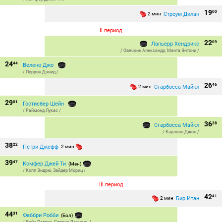
19
00
Строум Дилан
2 мин
II период
22
09
Лапьерр Хендрикс
/
Овечкин Александр
,
Манта Энтони
/
24
44
Велено Джо
/
Перрон Дэвид
/
26
46
Сгарбосса Майкл
2 мин
29
01
Гостисбер Шейн
/
Раймонд Лукас
/
36
38
Сгарбосса Майкл
/
Карлсон Джон
/
38
22
Петри Джефф
2 мин
39
47
Комфер Джей Ти
(Мен)
/
Копп Эндрю
,
Зайдер Мориц
/
III период
42
41
Бир Итан
2 мин
44
31
Фаббри Робби
(Бол)