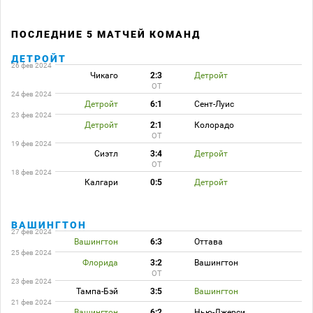
ПОСЛЕДНИЕ 5 МАТЧЕЙ КОМАНД
ДЕТРОЙТ
26 фев 2024
Чикаго
2:3
Детройт
ОТ
24 фев 2024
Детройт
6:1
Сент-Луис
23 фев 2024
Детройт
2:1
Колорадо
ОТ
19 фев 2024
Сиэтл
3:4
Детройт
ОТ
18 фев 2024
Калгари
0:5
Детройт
ВАШИНГТОН
27 фев 2024
Вашингтон
6:3
Оттава
25 фев 2024
Флорида
3:2
Вашингтон
ОТ
23 фев 2024
Тампа-Бэй
3:5
Вашингтон
21 фев 2024
Вашингтон
6:2
Нью-Джерси