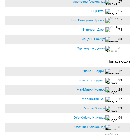
Алексеев Александр
27
Бир Итан
25
Ван Римсдайк Тревор
57
Карлсон Джон
74
Сандин Расмус
38
Эдмундсон Джоэл
6
Нападающие
Дюбе Пьеррик
72
Лапьерр Хендрикс
29
МакМайкл Коннор
24
Маленстин Бек
47
Манта Энтони
39
Обе-Кубель Николас
96
Овечкин Александр
8