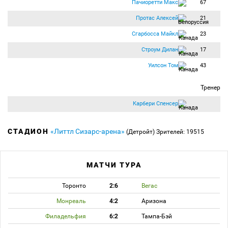
Пачиоретти Макс
67
Протас Алексей
21
Сгарбосса Майкл
23
Строум Дилан
17
Уилсон Том
43
Тренер
Карбери Спенсер
СТАДИОН
«Литтл Сизарс-арена»
(Детройт)
Зрителей: 19515
МАТЧИ ТУРА
Торонто
2:6
Вегас
Монреаль
4:2
Аризона
Филадельфия
6:2
Тампа-Бэй