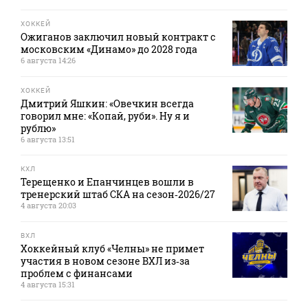
ХОККЕЙ
Ожиганов заключил новый контракт с
московским «Динамо» до 2028 года
6 августа 14:26
ХОККЕЙ
Дмитрий Яшкин: «Овечкин всегда
говорил мне: «Копай, руби». Ну я и
рублю»
6 августа 13:51
КХЛ
Терещенко и Епанчинцев вошли в
тренерский штаб СКА на сезон‑2026/27
4 августа 20:03
ВХЛ
Хоккейный клуб «Челны» не примет
участия в новом сезоне ВХЛ из‑за
проблем с финансами
4 августа 15:31