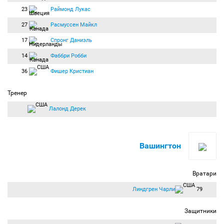
23
Раймонд Лукас
27
Расмуссен Майкл
17
Спронг Даниэль
14
Фаббри Робби
36
Фишер Кристиан
Тренер
Лалонд Дерек
Вашингтон
Вратари
Линдгрен Чарли
79
Защитники