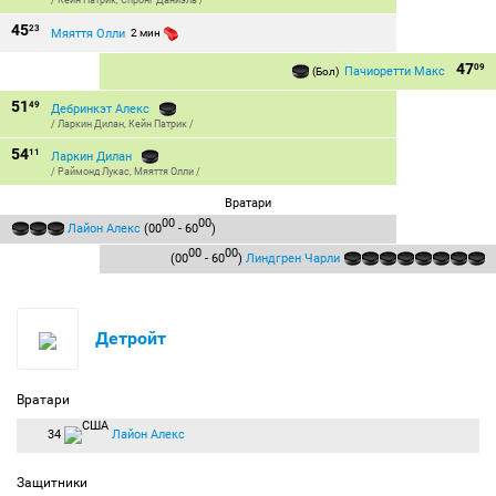
/
Кейн Патрик
,
Спронг Даниэль
/
45
23
Мяяття Олли
2 мин
47
09
Пачиоретти Макс
(Бол)
51
49
Дебринкэт Алекс
/
Ларкин Дилан
,
Кейн Патрик
/
54
11
Ларкин Дилан
/
Раймонд Лукас
,
Мяяття Олли
/
Вратари
00
00
Лайон Алекс
(00
- 60
)
00
00
(00
- 60
)
Линдгрен Чарли
Детройт
Вратари
34
Лайон Алекс
Защитники