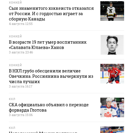
ХОККЕЙ
Сын знаменитого хоккеиста отказался
от России. И с гордостью играет за
сборную Канады
4 августа 12:55
ХОККЕЙ
В возрасте 19 лет умер воспитанник
«Салавата Юлаева» Ханов
3 августа 23:46
ХОККЕЙ
В НХЛ грубо обесценили величие
Овечкина. Россиянина вычеркнули из
числа лучших
3 августа 16:17
КХЛ
СКА официально объявил о переходе
форварда Глотова
3 августа 15:06
КХЛ