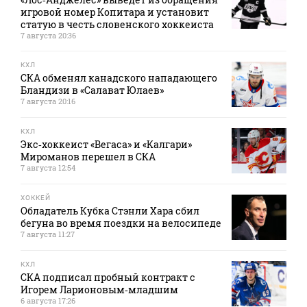
игровой номер Копитара и установит
статую в честь словенского хоккеиста
7 августа 20:36
КХЛ
СКА обменял канадского нападающего
Бландизи в «Салават Юлаев»
7 августа 20:16
КХЛ
Экс‑хоккеист «Вегаса» и «Калгари»
Мироманов перешел в СКА
7 августа 12:54
ХОККЕЙ
Обладатель Кубка Стэнли Хара сбил
бегуна во время поездки на велосипеде
7 августа 11:27
КХЛ
СКА подписал пробный контракт с
Игорем Ларионовым‑младшим
6 августа 17:26