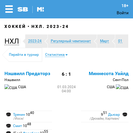
Войти
ХОККЕЙ
НХЛ. 2023-24
НХЛ
2023-24
Регулярный чемпионат
Март
01
Перейти в турнир
Статистика
Нэшвилл Предаторз
Миннесота Уайлд
6 : 1
Нэшвилл
Сент-Пол
США
01.03.2024
США
04:00
40
51
Тренин
10
9
Дьюар
/Йоси/
/Дюхайм, Хартман/
48
Смит
10
55