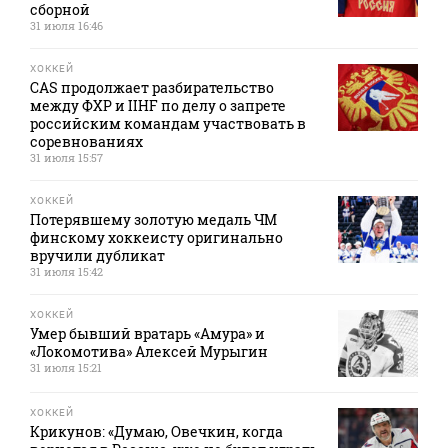
сборной
31 июля 16:46
ХОККЕЙ
CAS продолжает разбирательство
между ФХР и IIHF по делу о запрете
российским командам участвовать в
соревнованиях
31 июля 15:57
ХОККЕЙ
Потерявшему золотую медаль ЧМ
финскому хоккеисту оригинально
вручили дубликат
31 июля 15:42
ХОККЕЙ
Умер бывший вратарь «Амура» и
«Локомотива» Алексей Мурыгин
31 июля 15:21
ХОККЕЙ
Крикунов: «Думаю, Овечкин, когда