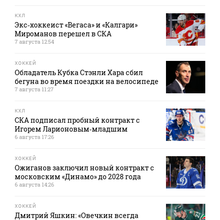
КХЛ
Экс‑хоккеист «Вегаса» и «Калгари»
Мироманов перешел в СКА
7 августа 12:54
ХОККЕЙ
Обладатель Кубка Стэнли Хара сбил
бегуна во время поездки на велосипеде
7 августа 11:27
КХЛ
СКА подписал пробный контракт с
Игорем Ларионовым‑младшим
6 августа 17:26
ХОККЕЙ
Ожиганов заключил новый контракт с
московским «Динамо» до 2028 года
6 августа 14:26
ХОККЕЙ
Дмитрий Яшкин: «Овечкин всегда