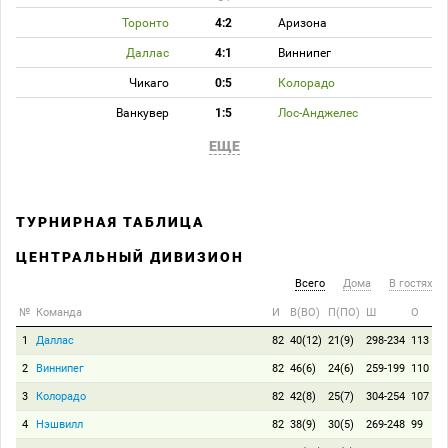
Торонто
4:2
Аризона
Даллас
4:1
Виннипег
Чикаго
0:5
Колорадо
Ванкувер
1:5
Лос-Анджелес
ЕЩЕ
ТУРНИРНАЯ ТАБЛИЦА
ЦЕНТРАЛЬНЫЙ ДИВИЗИОН
Всего
Дома
В гостях
№
Команда
И
В(ВО)
П(ПО)
Ш
О
1
Даллас
82
40(12)
21(9)
298-234
113
2
Виннипег
82
46(6)
24(6)
259-199
110
3
Колорадо
82
42(8)
25(7)
304-254
107
4
Нэшвилл
82
38(9)
30(5)
269-248
99