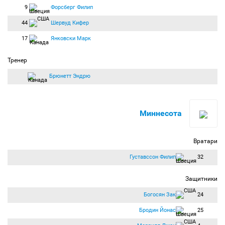
9
Форсберг Филип
44
Шервуд Кифер
17
Янковски Марк
Тренер
Брюнетт Эндрю
Миннесота
Вратари
Густавссон Филип
32
Защитники
Богосян Зак
24
Бродин Йонас
25