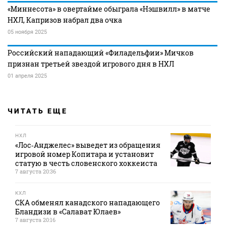
«Миннесота» в овертайме обыграла «Нэшвилл» в матче
НХЛ, Капризов набрал два очка
05 ноября 2025
Российский нападающий «Филадельфии» Мичков
признан третьей звездой игрового дня в НХЛ
01 апреля 2025
ЧИТАТЬ ЕЩЕ
НХЛ
«Лос‑Анджелес» выведет из обращения
игровой номер Копитара и установит
статую в честь словенского хоккеиста
7 августа 20:36
КХЛ
СКА обменял канадского нападающего
Бландизи в «Салават Юлаев»
7 августа 20:16