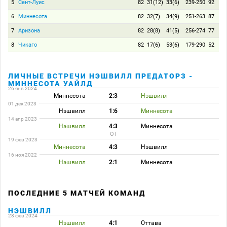
5
Сент-Луис
82
31(12)
33(6)
239-250
92
6
Миннесота
82
32(7)
34(9)
251-263
87
7
Аризона
82
28(8)
41(5)
256-274
77
8
Чикаго
82
17(6)
53(6)
179-290
52
ЛИЧНЫЕ ВСТРЕЧИ НЭШВИЛЛ ПРЕДАТОРЗ -
МИННЕСОТА УАЙЛД
26 янв 2024
Миннесота
2:3
Нэшвилл
01 дек 2023
Нэшвилл
1:6
Миннесота
14 апр 2023
Нэшвилл
4:3
Миннесота
ОТ
19 фев 2023
Миннесота
4:3
Нэшвилл
16 ноя 2022
Нэшвилл
2:1
Миннесота
ПОСЛЕДНИЕ 5 МАТЧЕЙ КОМАНД
НЭШВИЛЛ
28 фев 2024
Нэшвилл
4:1
Оттава