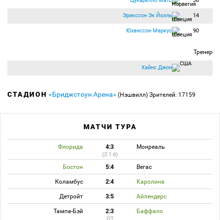
Цукарелло Матс
36
Эрикссон Эк Йоэль
14
Юханссон Маркус
90
Тренер
Хайнс Джон
СТАДИОН
«Бриджстоун Арена»
(Нэшвилл)
Зрителей: 17159
МАТЧИ ТУРА
Флорида
4:3
Монреаль
(2:1 б)
Бостон
5:4
Вегас
Коламбус
2:4
Каролина
Детройт
3:5
Айлендерс
Тампа-Бэй
2:3
Баффало
ОТ