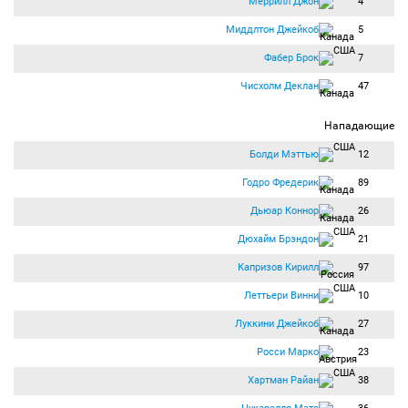
Меррилл Джон
4
Миддлтон Джейкоб
5
Фабер Брок
7
Чисхолм Деклан
47
Нападающие
Болди Мэттью
12
Годро Фредерик
89
Дьюар Коннор
26
Дюхайм Брэндон
21
Капризов Кирилл
97
Леттьери Винни
10
Луккини Джейкоб
27
Росси Марко
23
Хартман Райан
38