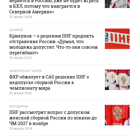
вернется в Россию, уже не будет играть
в КХЛ, потому что наиграется в
Северной Америке»
31 июля 14:54
ХОККЕЙ
Крикунов — о решении IIHF продлить
отстранение России: «Думал, что
молодежь допустят. Что‑то они совсем
перегибают»
31 июля 13:10
ЧЕМПИОНАТ МИРА
ФХР обжалует в CAS решение IIHF о
недопуске сборной России к
чемпионату мира
30 июля 19:31
ЖЕНЩИНЫ
IIHF рассмотрит вопрос с допуском
женской сборной России по хоккею до
ЧМ‑2027 в ноябре
30 июля 18:34