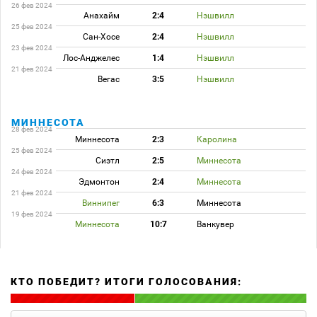
26 фев 2024
Анахайм
2:4
Нэшвилл
25 фев 2024
Сан-Хосе
2:4
Нэшвилл
23 фев 2024
Лос-Анджелес
1:4
Нэшвилл
21 фев 2024
Вегас
3:5
Нэшвилл
МИННЕСОТА
28 фев 2024
Миннесота
2:3
Каролина
25 фев 2024
Сиэтл
2:5
Миннесота
24 фев 2024
Эдмонтон
2:4
Миннесота
21 фев 2024
Виннипег
6:3
Миннесота
19 фев 2024
Миннесота
10:7
Ванкувер
КТО ПОБЕДИТ? ИТОГИ ГОЛОСОВАНИЯ: