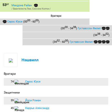
53
57
Макдона Райан
/
Евангелиста Люк
,
Сиссонз Колтон
/
Вратари
00
00
Сарос Юусе
(00
- 60
)
00
38
(00
- 34
)
Густавссон Филип
38
52
(34
- 34
)
52
00
(34
- 60
)
Густавссон Филип
Нэшвилл
Вратари
74
Сарос Юусе
Защитники
59
Йоси Роман
45
Каррье Александр