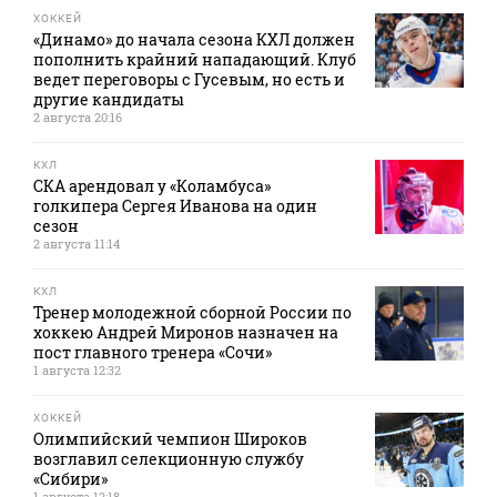
ХОККЕЙ
«Динамо» до начала сезона КХЛ должен
пополнить крайний нападающий. Клуб
ведет переговоры с Гусевым, но есть и
другие кандидаты
2 августа 20:16
КХЛ
СКА арендовал у «Коламбуса»
голкипера Сергея Иванова на один
сезон
2 августа 11:14
КХЛ
Тренер молодежной сборной России по
хоккею Андрей Миронов назначен на
пост главного тренера «Сочи»
1 августа 12:32
ХОККЕЙ
Олимпийский чемпион Широков
возглавил селекционную службу
«Сибири»
1 августа 12:18