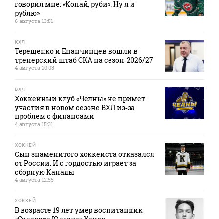
говорил мне: «Копай, руби». Ну я и
рублю»
6 августа 13:51
КХЛ
Терещенко и Епанчинцев вошли в
тренерский штаб СКА на сезон‑2026/27
4 августа 20:03
ВХЛ
Хоккейный клуб «Челны» не примет
участия в новом сезоне ВХЛ из‑за
проблем с финансами
4 августа 15:31
ХОККЕЙ
Сын знаменитого хоккеиста отказался
от России. И с гордостью играет за
сборную Канады
4 августа 12:55
ХОККЕЙ
В возрасте 19 лет умер воспитанник
«Салавата Юлаева» Ханов