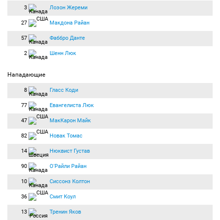
3
Лозон Жереми
27
Макдона Райан
57
Фаббро Данте
2
Шенн Люк
Нападающие
8
Гласс Коди
77
Евангелиста Люк
47
МакКарон Майк
82
Новак Томас
14
Нюквист Густав
90
О'Райли Райан
10
Сиссонз Колтон
36
Смит Коул
13
Тренин Яков