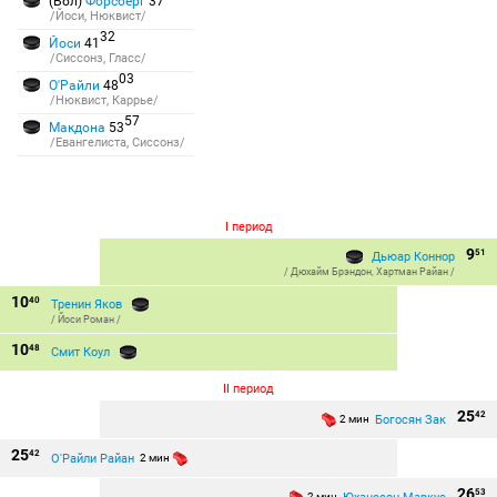
(Бол)
Форсберг
37
/Йоси, Нюквист/
32
Йоси
41
/Сиссонз, Гласс/
03
О'Райли
48
/Нюквист, Каррье/
57
Макдона
53
/Евангелиста, Сиссонз/
I период
9
51
Дьюар Коннор
/
Дюхайм Брэндон
,
Хартман Райан
/
10
40
Тренин Яков
/
Йоси Роман
/
10
48
Смит Коул
II период
25
42
Богосян Зак
2 мин
25
42
О'Райли Райан
2 мин
26
53
2 мин