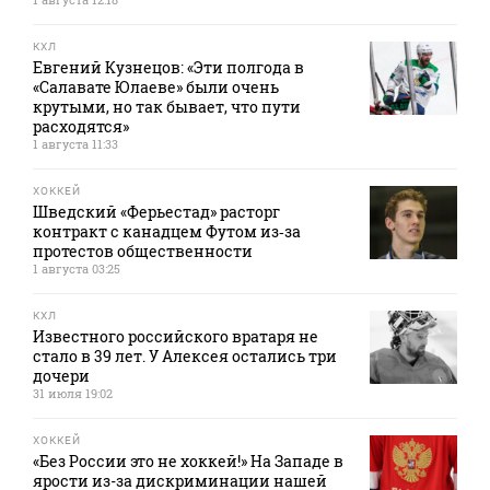
КХЛ
Евгений Кузнецов: «Эти полгода в
«Салавате Юлаеве» были очень
крутыми, но так бывает, что пути
расходятся»
1 августа 11:33
ХОККЕЙ
Шведский «Ферьестад» расторг
контракт с канадцем Футом из‑за
протестов общественности
1 августа 03:25
КХЛ
Известного российского вратаря не
стало в 39 лет. У Алексея остались три
дочери
31 июля 19:02
ХОККЕЙ
«Без России это не хоккей!» На Западе в
ярости из-за дискриминации нашей