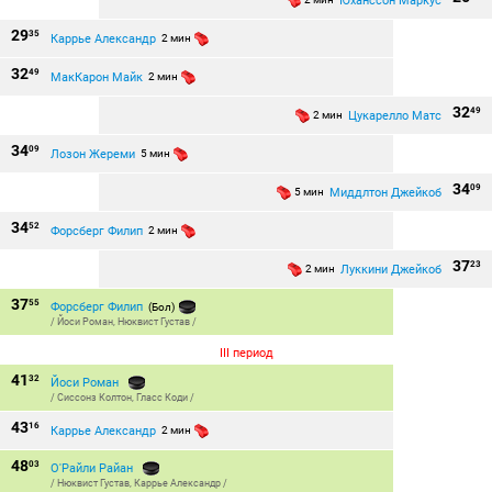
Юханссон Маркус
29
35
Каррье Александр
2 мин
32
49
МакКарон Майк
2 мин
32
49
Цукарелло Матс
2 мин
34
09
Лозон Жереми
5 мин
34
09
Миддлтон Джейкоб
5 мин
34
52
Форсберг Филип
2 мин
37
23
Луккини Джейкоб
2 мин
37
55
Форсберг Филип
(Бол)
/
Йоси Роман
,
Нюквист Густав
/
III период
41
32
Йоси Роман
/
Сиссонз Колтон
,
Гласс Коди
/
43
16
Каррье Александр
2 мин
48
03
О'Райли Райан
/
Нюквист Густав
,
Каррье Александр
/