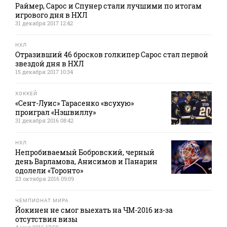
Раймер, Сарос и Спунер стали лучшими по итогам
игрового дня в НХЛ
31 декабря 2017 12:42
НХЛ
Отразивший 46 бросков голкипер Сарос стал первой
звездой дня в НХЛ
15 декабря 2017 10:34
ХОККЕЙ
«Сент-Луис» Тарасенко «всухую»
проиграл «Нэшвиллу»
31 декабря 2016 08:42
НХЛ
Непробиваемый Бобровский, черный
день Варламова, Анисимов и Панарин
одолели «Торонто»
23 октября 2016 09:09
ЧЕМПИОНАТ МИРА
Йокинен не смог выехать на ЧМ-2016 из-за
отсутствия визы