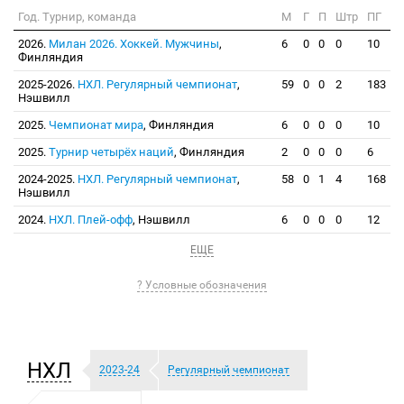
Год. Турнир, команда
М
Г
П
Штр
ПГ
2026.
Милан 2026. Хоккей. Мужчины
,
6
0
0
0
10
Финляндия
2025-2026.
НХЛ. Регулярный чемпионат
,
59
0
0
2
183
Нэшвилл
2025.
Чемпионат мира
, Финляндия
6
0
0
0
10
2025.
Турнир четырёх наций
, Финляндия
2
0
0
0
6
2024-2025.
НХЛ. Регулярный чемпионат
,
58
0
1
4
168
Нэшвилл
2024.
НХЛ. Плей-офф
, Нэшвилл
6
0
0
0
12
ЕЩЕ
? Условные обозначения
НХЛ
2023-24
Регулярный чемпионат