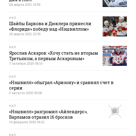
24 марта 2021 10:09
НХЛ
Шайбы Баркова и Дюклера принесли
«Флориде» победу над «Нэшвиллом»
20 марта 2021 23:35
НХЛ
Ярослав Аскаров: «Хочу стать не вторым
Третьяком, а первым Аскаровым»
7 октября 2020 08:16
НХЛ
«Нэшвилл» обыграл «Аризону» и сравнял счет в
серии
5 августа 2020 00:08
НХЛ
«Нэшвилл» разгромил «Айлендерс»,
Варламов отразил 16 бросков
14 февраля 2020 06:31
НХЛ