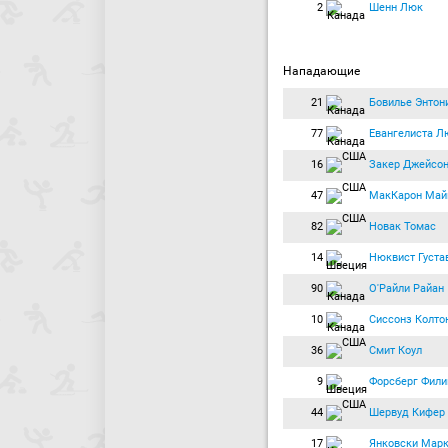
2
Шенн Люк
Нападающие
21
Бовилье Энтон
77
Евангелиста Л
16
Закер Джейсо
47
МакКарон Май
82
Новак Томас
14
Нюквист Густа
90
О'Райли Райан
10
Сиссонз Колто
36
Смит Коул
9
Форсберг Фили
44
Шервуд Кифер
17
Янковски Мар