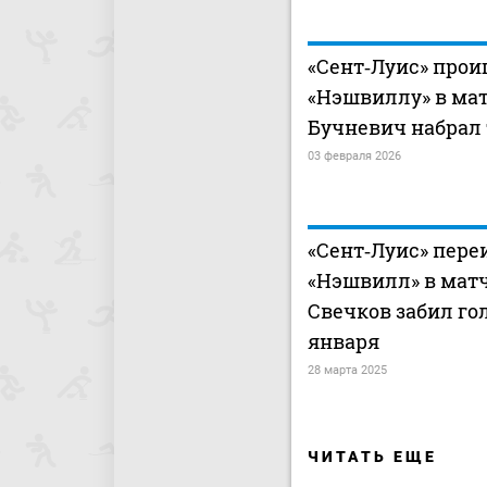
«Сент‑Луис» прои
«Нэшвиллу» в мат
Бучневич набрал 
03 февраля 2026
«Сент‑Луис» пере
«Нэшвилл» в матч
Свечков забил го
января
28 марта 2025
ЧИТАТЬ ЕЩЕ