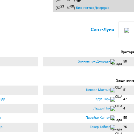
23
00
(59
- 60
)
Биннингтон Джордан
Сент-Луис
Вратар
Биннингтон Джордан
50
Защитник
Кессел Мэттью
51
ндр
Круг Тори
47
Ледди Ник
4
н
Парэйко Колтон
55
ер
Такер Тайлер
75