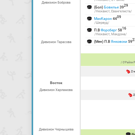
Дивизион Боброва
29
(Бол)
Бовилье
39
/Нюквист, Евангелиста/
09
МакКарон
44
/Шервуд/
16
П.В
Форсберг
58
/Нюквист, Макдона/
2
(Мен) П.В
Янковски
59
Дивизион Тарасова
/
О'Райли 
2 
Восток
Дивизион Харламова
2
Дивизион Чернышева
(Б