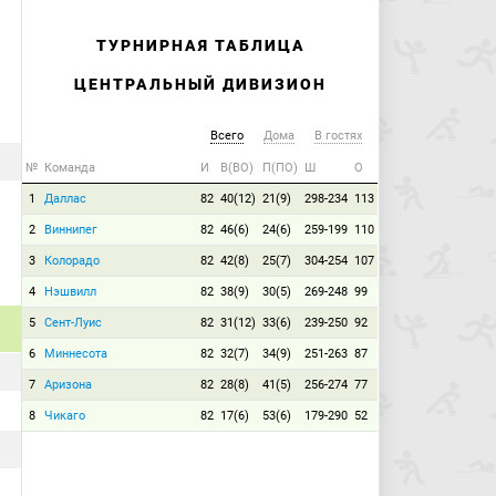
ТУРНИРНАЯ ТАБЛИЦА
ЦЕНТРАЛЬНЫЙ ДИВИЗИОН
Всего
Дома
В гостях
№
Команда
И
В(ВО)
П(ПО)
Ш
О
1
Даллас
82
40(12)
21(9)
298-234
113
2
Виннипег
82
46(6)
24(6)
259-199
110
3
Колорадо
82
42(8)
25(7)
304-254
107
4
Нэшвилл
82
38(9)
30(5)
269-248
99
5
Сент-Луис
82
31(12)
33(6)
239-250
92
6
Миннесота
82
32(7)
34(9)
251-263
87
7
Аризона
82
28(8)
41(5)
256-274
77
8
Чикаго
82
17(6)
53(6)
179-290
52