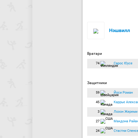
Нэшвилл
Вратари
74
Сарос Юусе
Защитники
59
Йоси Роман
45
Каррье Алекса
3
Лозон Жереми
27
Макдона Райа
24
Стастни Спенс