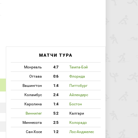
МАТЧИ ТУРА
Монреаль
4:7
Тампа-Бэй
Оттава
0:6
Флорида
Вашингтон
1:4
Питтсбург
Коламбус
2:4
Айлендерс
Каролина
1:4
Бостон
Виннипег
5:2
Калгари
Миннесота
2:5
Колорадо
Сан-Хосе
1:2
Лос-Анджелес