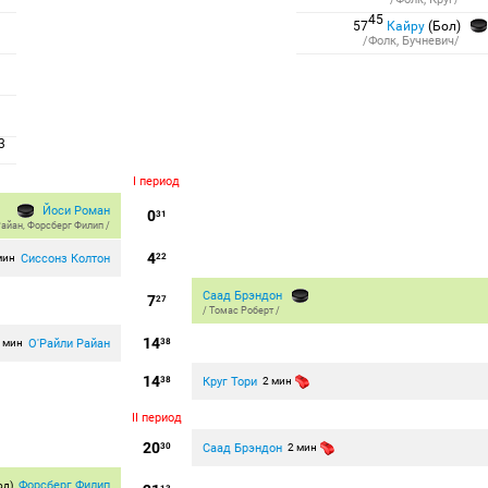
45
57
Кайру
(Бол)
/Фолк, Бучневич/
3
I период
Йоси Роман
0
31
Райан
,
Форсберг Филип
/
4
Сиссонз Колтон
мин
22
Саад Брэндон
7
27
/
Томас Роберт
/
14
О'Райли Райан
 мин
38
14
Круг Тори
38
2 мин
II период
20
Саад Брэндон
30
2 мин
Форсберг Филип
ол)