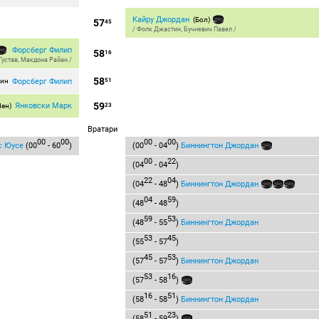
Кайру Джордан
(Бол)
57
45
/
Фолк Джастин
,
Бучневич Павел
/
Форсберг Филип
58
16
Густав
,
Макдона Райан
/
58
Форсберг Филип
мин
51
59
Янковски Марк
Мен)
23
Вратари
00
00
00
00
с Юусе
(00
- 60
)
(00
- 04
)
Биннингтон Джордан
00
22
(04
- 04
)
22
04
(04
- 48
)
Биннингтон Джордан
04
59
(48
- 48
)
59
53
(48
- 55
)
Биннингтон Джордан
53
45
(55
- 57
)
45
53
(57
- 57
)
Биннингтон Джордан
53
16
(57
- 58
)
16
51
(58
- 58
)
Биннингтон Джордан
51
23
(58
- 59
)