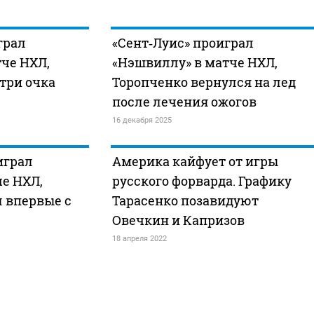
грал
«Сент‑Луис» проиграл
че НХЛ,
«Нэшвиллу» в матче НХЛ,
три очка
Торопченко вернулся на лед
после лечения ожогов
16 декабря 2025
играл
Америка кайфует от игры
е НХЛ,
русского форварда. Графику
л впервые с
Тарасенко позавидуют
Овечкин и Капризов
18 апреля 2022