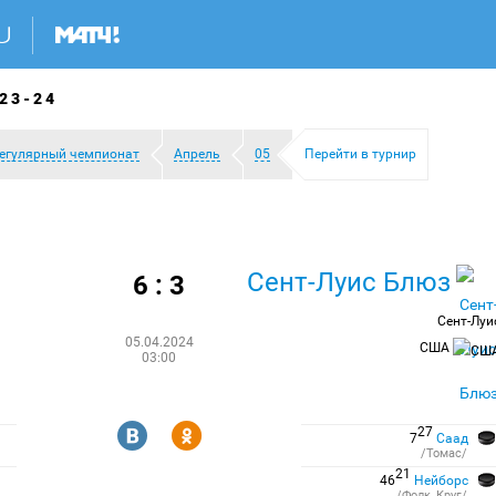
23-24
егулярный чемпионат
Апрель
05
Перейти в турнир
Сент-Луис Блюз
6 : 3
з
Сент-Луи
05.04.2024
США
03:00
R
Y
27
7
Саад
/Томас/
21
46
Нейборс
/Фолк, Круг/