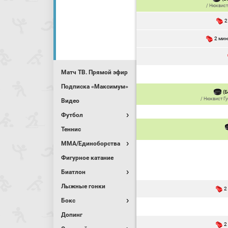
/
Нюквист
2
2 ми
Матч ТВ. Прямой эфир
Подписка «Максимум»
(Б
/
Нюквист Гу
Видео
Футбол
Теннис
MMA/Единоборства
Фигурное катание
Биатлон
Лыжные гонки
2
Бокс
Допинг
2