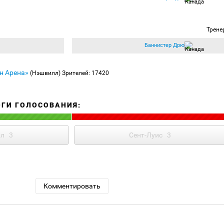
Трене
Баннистер Дрю
н Арена»
(Нэшвилл)
Зрителей: 17420
ОГИ ГОЛОСОВАНИЯ:
л
3
Сент-Луис
3
Комментировать