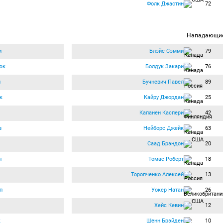
Фолк Джастин
72
Нападающи
и
Блэйс Сэмми
79
юк
Болдук Закари
76
н
Бучневич Павел
89
к
Кайру Джордан
25
Капанен Каспери
42
в
Нейборс Джейк
63
Саад Брэндон
20
н
Томас Роберт
18
Торопченко Алексей
13
п
Уокер Натан
26
Хейс Кевин
12
к
Шенн Брэйден
10