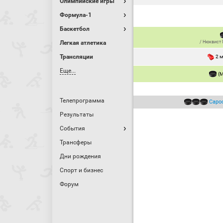
Олимпийские игры
Формула-1
Баскетбол
Легкая атлетика
/
Нюквист 
Трансляции
2 
Еще...
(
Телепрограмма
Саро
Результаты
События
Трансферы
Дни рождения
Спорт и бизнес
Форум