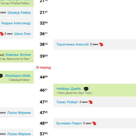
21
13
 Густав
,
О'Райли Райан
/
21
Шервуд Кифер
 мин
37
32
Каррье Александр
н
09
36
Шенн Люк
2 мин
11
38
Торопченко Алексей
16
2 мин
Бовилье Энтони
ол)
39
29
став
,
Евангелиста Люк
/
III период
МакКарон Майк
44
09
/
Шервуд Кифер
/
Нейборс Джейк
46
21
/
Фолк Джастин
,
Круг Тори
/
47
Томас Роберт
25
2 мин
47
Лозон Жереми
 мин
25
48
Бучневич Павел
59
2 мин
57
Лозон Жереми
 мин
30