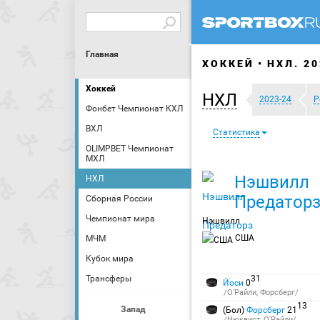
Главная
ХОККЕЙ
НХЛ. 20
Хоккей
НХЛ
2023-24
Р
Фонбет Чемпионат КХЛ
ВХЛ
Статистика
OLIMPBET Чемпионат
МХЛ
Нэшвилл
НХЛ
Предатор
Сборная России
Чемпионат мира
Нэшвилл
США
МЧМ
Кубок мира
Трансферы
31
Йоси
0
/О'Райли, Форсберг/
13
Запад
(Бол)
Форсберг
21
/Нюквист, О'Райли/