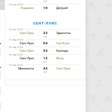
ОТ
24 мар 2024
Нэшвилл
1:0
Детройт
СЕНТ-ЛУИС
02 апр 2024
Сент-Луис
3:2
Эдмонтон
ОТ
31 мар 2024
Сент-Луис
0:4
Сан-Хосе
и
29 мар 2024
Сент-Луис
5:3
Калгари
26 мар 2024
Сент-Луис
1:2
Вегас
ОТ
23 мар 2024
и
Миннесота
4:5
Сент-Луис
ОТ