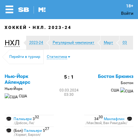
Войти
ХОККЕЙ
НХЛ. 2023-24
НХЛ
2023-24
Регулярный чемпионат
Март
03
Перейти в турнир
Статистика
Нью-Йорк
Бостон Брюинз
5 : 1
Айлендерс
Бостон
Нью-Йорк
03.03.2024
США
03:30
США
32
30
Палмьери
3
34
Маклафлин
/Добсон, Ли/
/МакЭвой, Ван Римсдайк/
27
(Бол)
Палмьери
5
/Хорват, Барзэл/