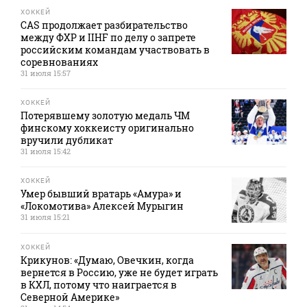
ХОККЕЙ
CAS продолжает разбирательство
между ФХР и IIHF по делу о запрете
российским командам участвовать в
соревнованиях
31 июля 15:57
ХОККЕЙ
Потерявшему золотую медаль ЧМ
финскому хоккеисту оригинально
вручили дубликат
31 июля 15:42
ХОККЕЙ
Умер бывший вратарь «Амура» и
«Локомотива» Алексей Мурыгин
31 июля 15:21
ХОККЕЙ
Крикунов: «Думаю, Овечкин, когда
вернется в Россию, уже не будет играть
в КХЛ, потому что наиграется в
Северной Америке»