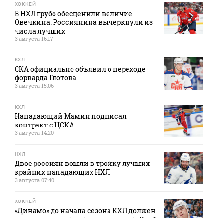
ХОККЕЙ
В НХЛ грубо обесценили величие
Овечкина. Россиянина вычеркнули из
числа лучших
3 августа 16:17
КХЛ
СКА официально объявил о переходе
форварда Глотова
3 августа 15:06
КХЛ
Нападающий Мамин подписал
контракт с ЦСКА
3 августа 14:20
НХЛ
Двое россиян вошли в тройку лучших
крайних нападающих НХЛ
3 августа 07:40
ХОККЕЙ
«Динамо» до начала сезона КХЛ должен