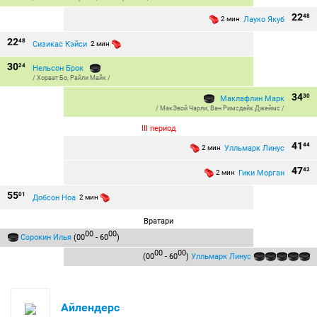
22
48
Лауко Якуб
2 мин
22
48
Сизикас Кэйси
2 мин
30
24
Нельсон Брок
/
Хорват Бо
,
Райли Майк
/
34
30
Маклафлин Марк
/
МакЭвой Чарли
,
Ван Римсдайк Джеймс
/
III период
41
44
Улльмарк Линус
2 мин
47
42
Гики Морган
2 мин
55
01
Добсон Ноа
2 мин
Вратари
00
00
Сорокин Илья
(00
- 60
)
00
00
(00
- 60
)
Улльмарк Линус
Айлендерс