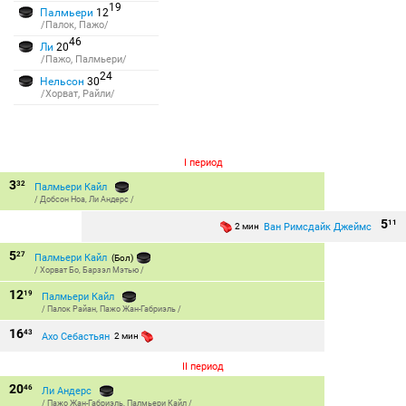
19
Палмьери
12
/Палок, Пажо/
46
Ли
20
/Пажо, Палмьери/
24
Нельсон
30
/Хорват, Райли/
I период
3
32
Палмьери Кайл
/
Добсон Ноа
,
Ли Андерс
/
5
11
Ван Римсдайк Джеймс
2 мин
5
27
Палмьери Кайл
(Бол)
/
Хорват Бо
,
Барзэл Мэтью
/
12
19
Палмьери Кайл
/
Палок Райан
,
Пажо Жан-Габриэль
/
16
43
Ахо Себастьян
2 мин
II период
20
46
Ли Андерс
/
Пажо Жан-Габриэль
,
Палмьери Кайл
/