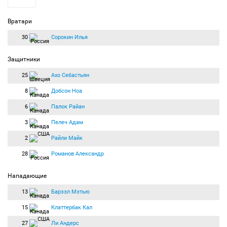
Вратари
30
Сорокин Илья
Защитники
25
Ахо Себастьян
8
Добсон Ноа
6
Палок Райан
3
Пелеч Адам
2
Райли Майк
28
Романов Александр
Нападающие
13
Барзэл Мэтью
15
Клаттербак Кал
27
Ли Андерс