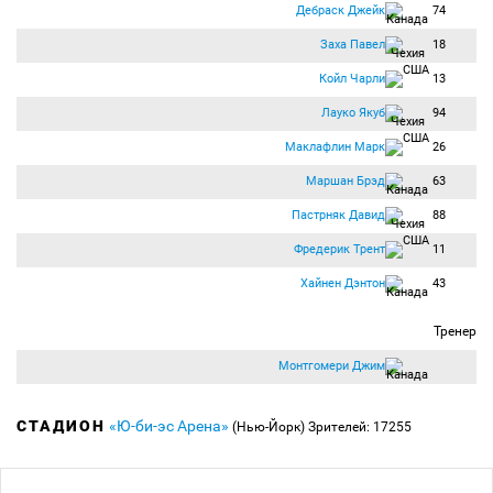
Дебраск Джейк
74
Заха Павел
18
Койл Чарли
13
Лауко Якуб
94
Маклафлин Марк
26
Маршан Брэд
63
Пастрняк Давид
88
Фредерик Трент
11
Хайнен Дэнтон
43
Тренер
Монтгомери Джим
СТАДИОН
«Ю-би-эс Арена»
(Нью-Йорк)
Зрителей: 17255