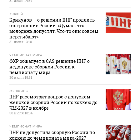
31 июля 14:54
ХОККЕЙ
Крикунов — о решении IIHF продлить
отстранение России: «Думал, что
молодежь допустят. Что‑то они совсем
перегибают»
31 июля 13:10
ЧЕМПИОНАТ МИРА
ФХР обжалует в CAS решение IIHF о
недопуске сборной России к
чемпионату мира
30 июля 19:31
ЖЕНЩИНЫ
IIHF рассмотрит вопрос с допуском
женской сборной России по хоккею до
ЧМ‑2027 в ноябре
30 июля 18:34
ЧЕМПИОНАТ МИРА
IIHF не допустила сборную России по
хоккею до чемпионата мира‑2027