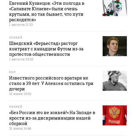
Евгений Кузнецов: «Эти полгода в
«Салавате Юлаеве» были очень
крутыми, но так бывает, что пути
расходятся»
1 августа 11:33
ХОККЕЙ
Шведский «Ферьестад» расторг
контракт с канадцем Футом из‑за
протестов общественности
1 августа 03:25
КХЛ
Известного российского вратаря не
стало в 39 лет. У Алексея остались три
дочери
31 июля 19:02
ХОККЕЙ
«Без России это не хоккей!» На Западе в
ярости из-за дискриминации нашей
сборной
31 июля 16:46