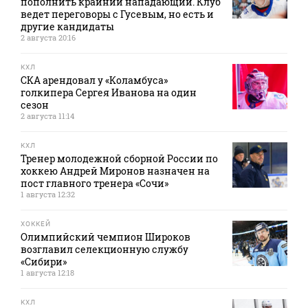
пополнить крайний нападающий. Клуб
ведет переговоры с Гусевым, но есть и
другие кандидаты
2 августа 20:16
КХЛ
СКА арендовал у «Коламбуса»
голкипера Сергея Иванова на один
сезон
2 августа 11:14
КХЛ
Тренер молодежной сборной России по
хоккею Андрей Миронов назначен на
пост главного тренера «Сочи»
1 августа 12:32
ХОККЕЙ
Олимпийский чемпион Широков
возглавил селекционную службу
«Сибири»
1 августа 12:18
КХЛ