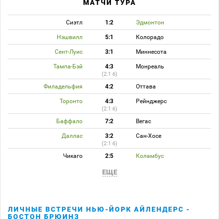
МАТЧИ ТУРА
Сиэтл
1:2
Эдмонтон
Нэшвилл
5:1
Колорадо
Сент-Луис
3:1
Миннесота
Тампа-Бэй
4:3
Монреаль
(2:1 б)
Филадельфия
4:2
Оттава
Торонто
4:3
Рейнджерс
(2:1 б)
Баффало
7:2
Вегас
Даллас
3:2
Сан-Хосе
(2:1 б)
Чикаго
2:5
Коламбус
ЕЩЕ
ЛИЧНЫЕ ВСТРЕЧИ НЬЮ-ЙОРК АЙЛЕНДЕРС -
БОСТОН БРЮИНЗ