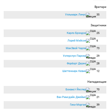
Вратари
Улльмарк Линус
35
Защитники
Карло Брэндон
25
Лорей Мэйсон
6
МакЭвой Чарли
73
Уотерспун Паркер
29
Форборт Дерек
28
Шаттенкирк Кевин
12
Нападающие
Боквист Йеспер
70
Ван Римсдайк Джеймс
21
Гики Морган
39