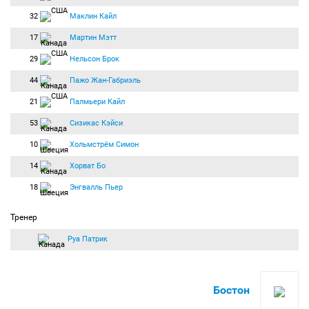
32
Маклин Кайл
17
Мартин Мэтт
29
Нельсон Брок
44
Пажо Жан-Габриэль
21
Палмьери Кайл
53
Сизикас Кэйси
10
Хольмстрём Симон
14
Хорват Бо
18
Энгвалль Пьер
Тренер
Руа Патрик
Бостон