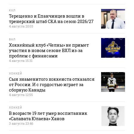
КХЛ
Терещенко и Епанчинцев вошли в
тренерский штаб СКА на сезон‑2026/27
4 августа 20:03
ВХЛ
Хоккейный клуб «Челны» не примет
участия в новом сезоне ВХЛ из‑за
проблем с финансами
4 августа 15:31
ХОККЕЙ
Сын знаменитого хоккеиста отказался
от России. И с гордостью играет за
сборную Канады
4 августа 12:55
ХОККЕЙ
В возрасте 19 лет умер воспитанник
«Салавата Юлаева» Ханов
3 августа 23:46