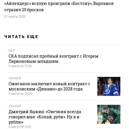
«Айлендерс» всухую проиграли «Бостону», Варламов
отразил 25 бросков
01 марта 2020
ЧИТАТЬ ЕЩЕ
КХЛ
СКА подписал пробный контракт с Игорем
Ларионовым‑младшим
6 августа 17:26
ХОККЕЙ
Ожиганов заключил новый контракт с
московским «Динамо» до 2028 года
6 августа 14:26
ХОККЕЙ
Дмитрий Яшкин: «Овечкин всегда
говорил мне: «Копай, руби». Ну я и
рублю»
6 августа 13:51