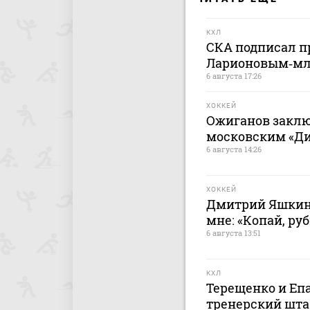
КХЛ
СКА подписал п
Ларионовым‑м
6 августа 17:26
ХОККЕЙ
Ожиганов заклю
московским «Дин
6 августа 14:26
ХОККЕЙ
Дмитрий Яшкин:
мне: «Копай, руб
6 августа 13:51
КХЛ
Терещенко и Еп
тренерский штаб