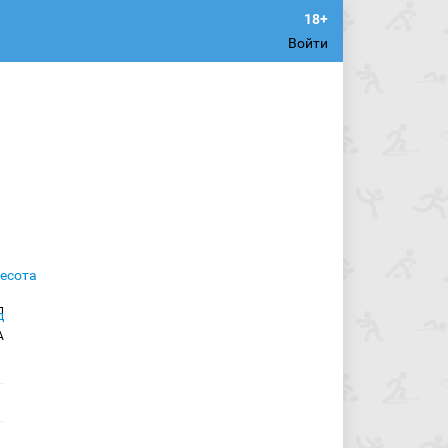
Войти
л