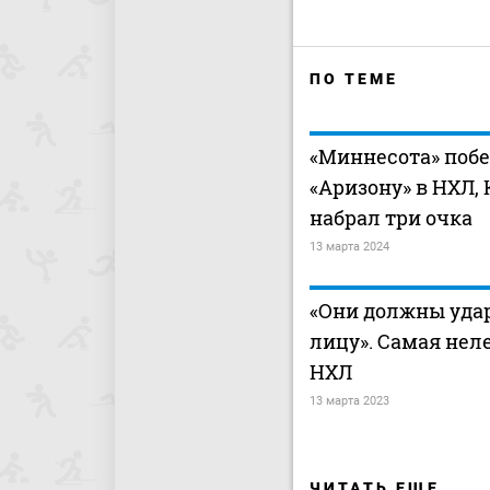
ПО ТЕМЕ
«Миннесота» поб
«Аризону» в НХЛ,
набрал три очка
13 марта 2024
«Они должны удар
лицу». Самая нел
НХЛ
13 марта 2023
ЧИТАТЬ ЕЩЕ