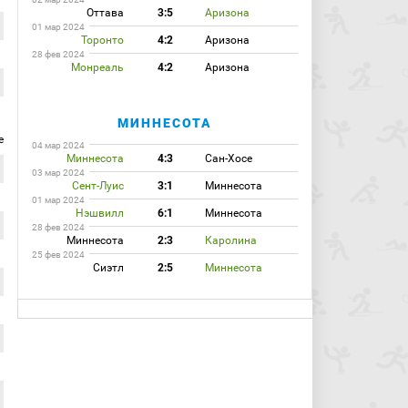
Оттава
3:5
Аризона
01 мар 2024
Торонто
4:2
Аризона
28 фев 2024
Монреаль
4:2
Аризона
МИННЕСОТА
е
04 мар 2024
Миннесота
4:3
Сан-Хосе
03 мар 2024
Сент-Луис
3:1
Миннесота
01 мар 2024
Нэшвилл
6:1
Миннесота
28 фев 2024
Миннесота
2:3
Каролина
25 фев 2024
Сиэтл
2:5
Миннесота