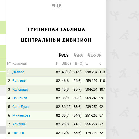
ЕЩЕ
ТУРНИРНАЯ ТАБЛИЦА
ЦЕНТРАЛЬНЫЙ ДИВИЗИОН
Всего
Дома
В гостях
№
Команда
И
В(ВО)
П(ПО)
Ш
О
1
Даллас
82
40(12)
21(9)
298-234
113
2
Виннипег
82
46(6)
24(6)
259-199
110
3
Колорадо
82
42(8)
25(7)
304-254
107
4
Нэшвилл
82
38(9)
30(5)
269-248
99
5
Сент-Луис
82
31(12)
33(6)
239-250
92
6
Миннесота
82
32(7)
34(9)
251-263
87
7
Аризона
82
28(8)
41(5)
256-274
77
8
Чикаго
82
17(6)
53(6)
179-290
52