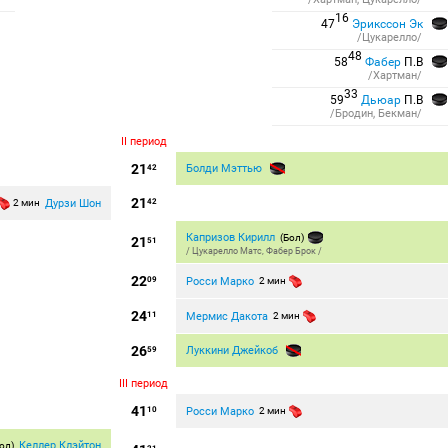
16
47
Эрикссон Эк
/Цукарелло/
48
58
Фабер
П.В
/Хартман/
33
59
Дьюар
П.В
/Бродин, Бекман/
II период
21
Болди Мэттью
42
21
Дурзи Шон
2 мин
42
Капризов Кирилл
(Бол)
21
51
/
Цукарелло Матс
,
Фабер Брок
/
22
Росси Марко
09
2 мин
24
Мермис Дакота
11
2 мин
26
Луккини Джейкоб
59
III период
41
Росси Марко
10
2 мин
Келлер Клэйтон
ол)