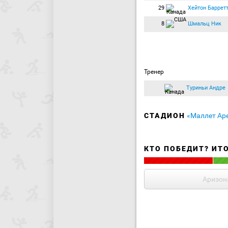
29
Хейтон Баррет
8
Шмальц Ник
Тренер
Туриньи Андре
СТАДИОН
«Маллет Ар
КТО ПОБЕДИТ? ИТ
Аризон