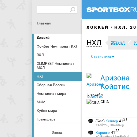
Главная
ХОККЕЙ
НХЛ. 20
Хоккей
НХЛ
2023-24
Р
Фонбет Чемпионат КХЛ
ВХЛ
Статистика
OLIMPBET Чемпионат
МХЛ
Аризона
НХЛ
Койотис
Сборная России
Чемпионат мира
Глендейл
США
МЧМ
Кубок мира
Трансферы
21
(Бол)
Келлер
41
/Хейтон, Шмальц/
28
Запад
Карконе
41
/О'Брайен, МакБэйн/