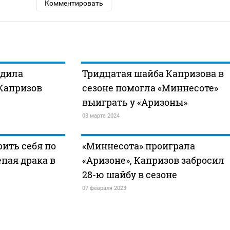
Комментировать
едила
Тридцатая шайба Капризова в
 Капризов
сезоне помогла «Миннесоте»
выиграть у «Аризоны»
08 марта 2024
ить себя по
«Миннесота» проиграла
епая драка в
«Аризоне», Капризов забросил
28-ю шайбу в сезоне
07 февраля 2023