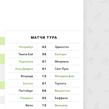
МАТЧИ ТУРА
Коламбус
4:2
Эдмонтон
Тампа-Бэй
3:6
Калгари
Каролина
4:1
Монреаль
Нью-Джерси
4:1
Сент-Луис
Флорида
1:2
Филадельфия
Бостон
4:1
Торонто
Питтсбург
0:6
Вашингтон
Нэшвилл
4:2
Баффало
Вегас
1:3
Ванкувер