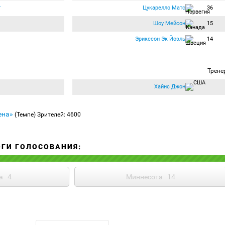
т
Цукарелло Матс
36
Шоу Мейсон
15
Эрикссон Эк Йоэль
14
Трене
Хайнс Джон
ена»
(Темпе)
Зрителей: 4600
ОГИ ГОЛОСОВАНИЯ:
а
4
Миннесота
14