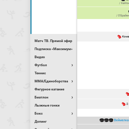
/
Хейто
/
О'Брайе
Кома
Матч ТВ. Прямой эфир
Подписка «Максимум»
Видео
Футбол
Теннис
MMA/Единоборства
Фигурное катание
Биатлон
2
Лыжные гонки
Бокс
Веймелка
Допинг