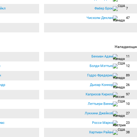
йкл
Фабер Брок
7
Чисхолм Деклан
47
Нападающи
Бекман Адам
11
л
Болди Мэттью
12
н
Годро Фредерик
89
ндр
Дьюар Коннор
26
Капризов Кирилл
97
Леттьери Винни
10
Луккини Джейкоб
27
иас
Росси Марко
23
Хартман Райан
38