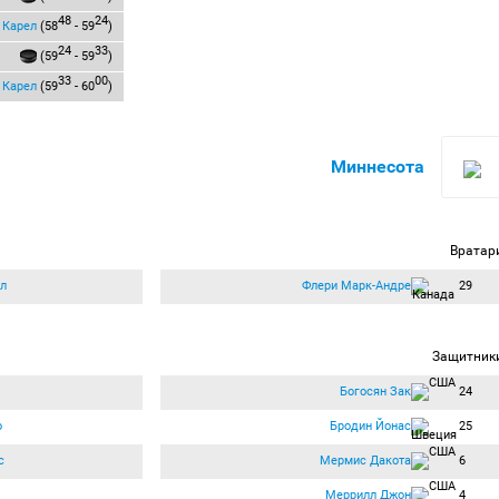
48
24
 Карел
(58
- 59
)
24
33
(59
- 59
)
33
00
 Карел
(59
- 60
)
Миннесота
Вратар
л
Флери Марк-Андре
29
Защитник
Богосян Зак
24
о
Бродин Йонас
25
с
Мермис Дакота
6
Меррилл Джон
4