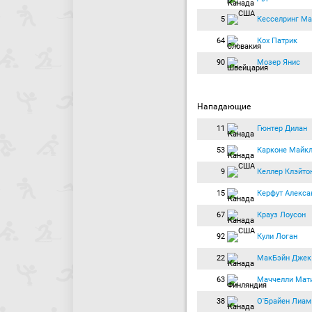
5
Кесселринг Ма
64
Кох Патрик
90
Мозер Янис
Нападающие
11
Гюнтер Дилан
53
Карконе Майк
9
Келлер Клэйто
15
Керфут Алекса
67
Крауз Лоусон
92
Кули Логан
22
МакБэйн Джек
63
Маччелли Мат
38
О'Брайен Лиам