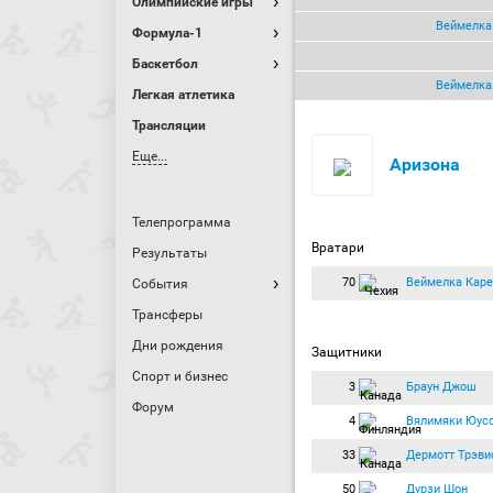
Олимпийские игры
Веймелка
Формула-1
Баскетбол
Веймелка
Легкая атлетика
Трансляции
Еще...
Аризона
Телепрограмма
Вратари
Результаты
70
Веймелка Каре
События
Трансферы
Дни рождения
Защитники
Спорт и бизнес
3
Браун Джош
Форум
4
Вялимяки Юус
33
Дермотт Трэви
50
Дурзи Шон