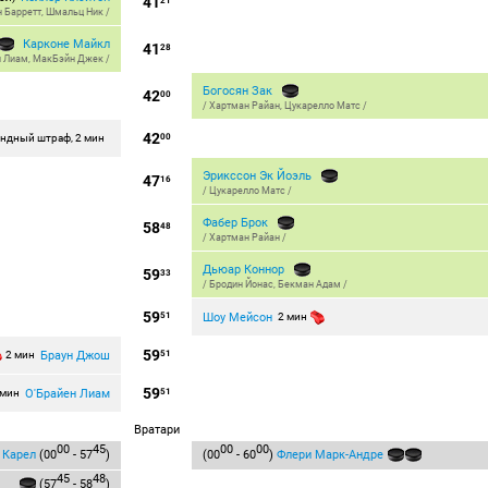
41
21
н Барретт
,
Шмальц Ник
/
Карконе Майкл
41
28
н Лиам
,
МакБэйн Джек
/
Богосян Зак
42
00
/
Хартман Райан
,
Цукарелло Матс
/
42
ндный штраф, 2 мин
00
Эрикссон Эк Йоэль
47
16
/
Цукарелло Матс
/
Фабер Брок
58
48
/
Хартман Райан
/
Дьюар Коннор
59
33
/
Бродин Йонас
,
Бекман Адам
/
59
Шоу Мейсон
51
2 мин
59
Браун Джош
2 мин
51
59
О'Брайен Лиам
 мин
51
Вратари
00
45
00
00
 Карел
(00
- 57
)
(00
- 60
)
Флери Марк-Андре
45
48
(57
- 58
)