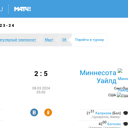
23-24
егулярный чемпионат
Март
08
Перейти в турнир
Миннесота
2 : 5
Уайлд
08.03.2024
Сент-По
05:00
США
R
Y
51
21
Капризов
(Бол)
/Цукарелло, Фабер/
00
42
Богосян
/Хартман, Цукарелло/