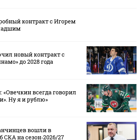
робный контракт с Игорем
ладшим
чил новый контракт с
амо» до 2028 года
 «Овечкин всегда говорил
и». Ну я и рублю»
анчинцев вошли в
 СКА на сезон‑2026/27