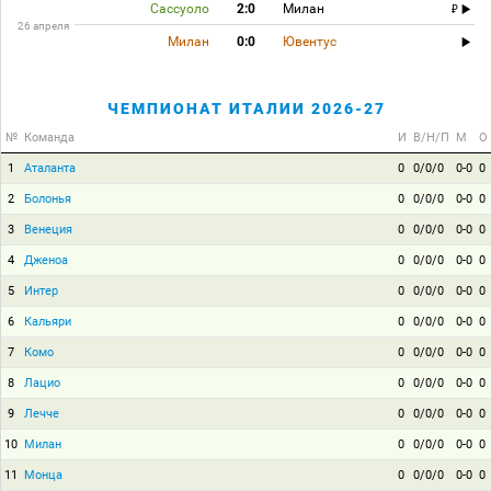
Сассуоло
2:0
Милан
26 апреля
Милан
0:0
Ювентус
ЧЕМПИОНАТ ИТАЛИИ 2026-27
№
Команда
И
В/Н/П
М
О
1
Аталанта
0
0/0/0
0-0
0
2
Болонья
0
0/0/0
0-0
0
3
Венеция
0
0/0/0
0-0
0
4
Дженоа
0
0/0/0
0-0
0
5
Интер
0
0/0/0
0-0
0
6
Кальяри
0
0/0/0
0-0
0
7
Комо
0
0/0/0
0-0
0
8
Лацио
0
0/0/0
0-0
0
9
Лечче
0
0/0/0
0-0
0
10
Милан
0
0/0/0
0-0
0
11
Монца
0
0/0/0
0-0
0