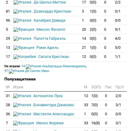
2
Де Шильо Маттиа
17
0(0)
0
2/2
81
Дзаккардо Кристиан
3
1(0)
0
0/1
96
Калабрия Давиде
1
0(0)
0
0/0
5
Мексес Филипп
20
2(0)
0
9/1
29
Палетта Габриэль
14
0(0)
0
4/0
13
Рами Адиль
21
1(0)
0
5/0
17
Сапата Кристиан
12
0(0)
0
1/1
Не играли:
14
Альбертацци Микеланджело
,
97
Де Сантис Иван
Полузащитники
№
Игрок
M
З(ЗП)
Пас
Пр/У
31
Антонелли Лука
12
1(0)
0
2/0
28
Бонавентура Джакомо
33
7(0)
0
3/1
36
Масталли Алессандро
1
0(0)
0
0/0
7
Менез Жереми
33
16(8)
0
3/1