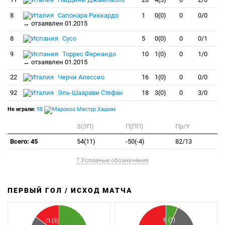
8
Сапонара Риккардо
1
0(0)
0
0/0
↔ отзаявлен 01.2015
8
Сусо
5
0(0)
0
0/1
9
Торрес Фернандо
10
1(0)
0
1/0
↔ отзаявлен 01.2015
22
Черчи Алессио
16
1(0)
0
0/0
92
Эль-Шаарави Стефан
18
3(0)
0
3/0
Не играли:
98
Мастур Хашим
З(ЗП)
П(ПП)
Пр/У
Всего: 45
54(11)
-50(-4)
82/13
? Условные обозначения
ПЕРВЫЙ ГОЛ / ИСХОД МАТЧА
З
П
В (1)
П (3)