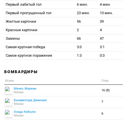
Первый забитый гол
6 мин.
4 мин.
Первый пропущенный гол
23 мин.
10 мин.
Желтые карточки
56
39
Красные карточки
2
4
Замены
66
47
Самая крупная победа
3:0
3:1
Самое крупное поражение
1:3
0:3
БОМБАРДИРЫ
Игрок
Голы
Менез Жереми
16 (8)
Милан
Бонавентура Джакомо
7
Милан
Хонда Кейсуке
6
Милан