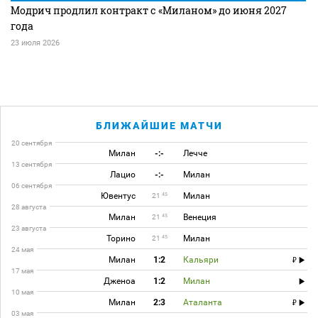
Модрич продлил контракт с «Миланом» до июня 2027
года
23 июля 2026
БЛИЖАЙШИЕ МАТЧИ
20 сентября
Милан
-:-
Лечче
13 сентября
Лацио
-:-
Милан
06 сентября
Ювентус
Милан
45
21
28 августа
Милан
Венеция
45
21
23 августа
Торино
Милан
45
21
24 мая
Милан
1:2
Кальяри
17 мая
Дженоа
1:2
Милан
10 мая
Милан
2:3
Аталанта
03 мая