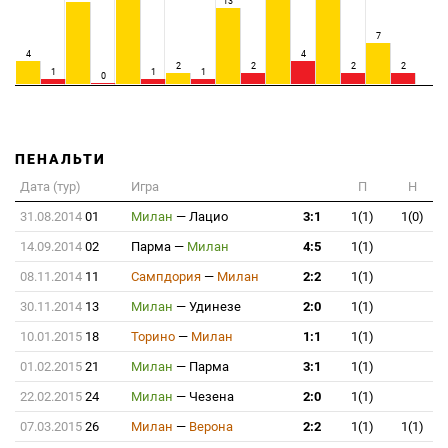
13
7
4
4
2
2
2
2
1
1
1
0
ПЕНАЛЬТИ
Дата (тур)
Игра
П
Н
31.08.2014
01
Милан
—
Лацио
3:1
1(1)
1(0)
14.09.2014
02
Парма
—
Милан
4:5
1(1)
08.11.2014
11
Сампдория
—
Милан
2:2
1(1)
30.11.2014
13
Милан
—
Удинезе
2:0
1(1)
10.01.2015
18
Торино
—
Милан
1:1
1(1)
01.02.2015
21
Милан
—
Парма
3:1
1(1)
22.02.2015
24
Милан
—
Чезена
2:0
1(1)
07.03.2015
26
Милан
—
Верона
2:2
1(1)
1(1)