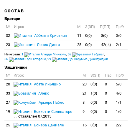
СОСТАВ
Вратари
№
Игрок
M
З(ЗП)
П(ПП)
Пр/У
32
Аббьяти Кристиан
11
0(0)
-8(0)
0/0
23
Лопес Диего
28
0(0)
-42(-4)
2/1
Не играли:
1
Агацци Микаэль
,
59
Габриэл
,
66
Гори Стефано
,
99
Доннарумма Джанлуиджи
Защитники
№
Игрок
M
З(ЗП)
Пас
Пр/У
20
Абате Иньяцио
23
0(0)
0
5/0
33
Алекс
21
1(0)
0
4/0
27
Армеро Пабло
8
0(0)
0
1/1
19
Боккетти Сальваторе
9
0(0)
0
1/0
↔ отзаявлен 07.2015
25
Бонера Даниэле
16
0(0)
0
2/2