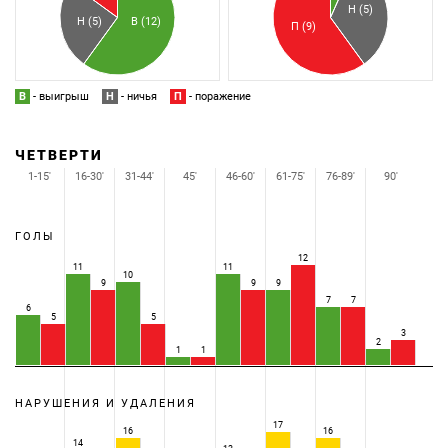
Н (5)
В (12)
Н (5)
П (9)
В
- выигрыш
Н
- ничья
П
- поражение
ЧЕТВЕРТИ
1-15'
16-30'
31-44'
45'
46-60'
61-75'
76-89'
90'
ГОЛЫ
12
11
11
10
9
9
9
7
7
6
5
5
3
2
1
1
НАРУШЕНИЯ И УДАЛЕНИЯ
17
16
16
14