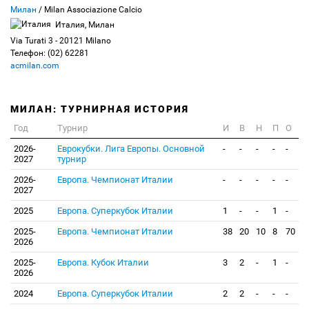
Милан
/ Milan Associazione Calcio
Италия, Милан
Via Turati 3 - 20121 Milano
Телефон: (02) 62281
acmilan.com
МИЛАН: ТУРНИРНАЯ ИСТОРИЯ
Год
Турнир
И
В
Н
П
О
2026-
Еврокубки. Лига Европы. Основной
-
-
-
-
-
2027
турнир
2026-
Европа. Чемпионат Италии
-
-
-
-
-
2027
2025
Европа. Суперкубок Италии
1
-
-
1
-
2025-
Европа. Чемпионат Италии
38
20
10
8
70
2026
2025-
Европа. Кубок Италии
3
2
-
1
-
2026
2024
Европа. Суперкубок Италии
2
2
-
-
-