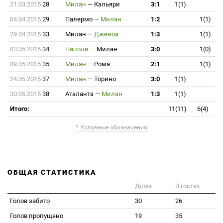
21.03.2015
28
Милан
—
Кальяри
3:1
1(1)
04.04.2015
29
Палермо
—
Милан
1:2
1(1)
29.04.2015
33
Милан
—
Дженоа
1:3
1(1)
03.05.2015
34
Наполи
—
Милан
3:0
1(0)
09.05.2015
35
Милан
—
Рома
2:1
1(1)
24.05.2015
37
Милан
—
Торино
3:0
1(1)
30.05.2015
38
Аталанта
—
Милан
1:3
1(1)
Итого:
11(11)
6(4)
? Условные обозначения
ОБЩАЯ СТАТИСТИКА
Дома
В гостях
Голов забито
30
26
Голов пропущено
19
35