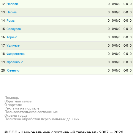
12
Наполи
0
0/0/0
0-0
0
13
Парма
0
0/0/0
0-0
0
14
Рома
0
0/0/0
0-0
0
15
Сассуоло
0
0/0/0
0-0
0
16
Торино
0
0/0/0
0-0
0
17
Удинезе
0
0/0/0
0-0
0
18
Фиорентина
0
0/0/0
0-0
0
19
Фрозиноне
0
0/0/0
0-0
0
20
Ювентус
0
0/0/0
0-0
0
Помощь
Обратная связь
О портале
Реклама на портале
Пользовательское соглашение
Охрана труда
Политика обработки персональных данных
© ООО «Национальный спортивный телеканал» 2007 — 2026.