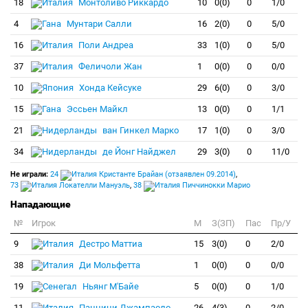
18
Монтоливо Риккардо
10
0(0)
0
1/0
4
Мунтари Салли
16
2(0)
0
5/0
16
Поли Андреа
33
1(0)
0
5/0
37
Феличоли Жан
1
0(0)
0
0/0
10
Хонда Кейсуке
29
6(0)
0
3/0
15
Эссьен Майкл
13
0(0)
0
1/1
21
ван Гинкел Марко
17
1(0)
0
3/0
34
де Йонг Найджел
29
3(0)
0
11/0
Не играли:
24
Кристанте Брайан (отзаявлен 09.2014)
,
73
Локателли Мануэль
,
38
Пиччинокки Марио
Нападающие
№
Игрок
M
З(ЗП)
Пас
Пр/У
9
Дестро Маттиа
15
3(0)
0
2/0
38
Ди Мольфетта
1
0(0)
0
0/0
19
Ньянг М'Байе
5
0(0)
0
1/0
11
Паццини Джампаоло
26
4(3)
0
2/0