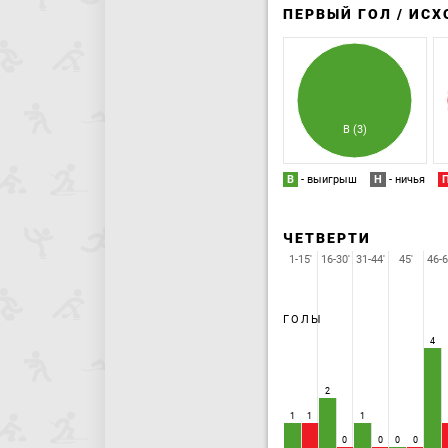
ПЕРВЫЙ ГОЛ / ИС
В (3)
В
- выигрыш
Н
- ничья
ЧЕТВЕРТИ
1-15'
16-30'
31-44'
45'
46-6
ГОЛЫ
4
2
1
1
1
0
0
0
0