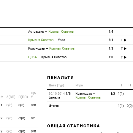
Астрахань
—
Крылья Советов
1:4
Крылья Советов
—
Урал
3:1
T
Краснодар
—
Крылья Советов
1:3
T
ЦСКА
—
Крылья Советов
1:0
T
ПЕНАЛЬТИ
Дата (тур)
Игра
П
Н
Пр/
30.10.2014
1/8
Краснодар
—
1:3
1(1)
M
З(ЗП)
П(ПП)
У
финала
Крылья Советов
1
0(0)
0(0)
0/0
Итого:
1(1)
0(0)
2
0(0)
-2(0)
0/1
ОБЩАЯ СТАТИСТИКА
2
0(0)
-2(0)
0/0