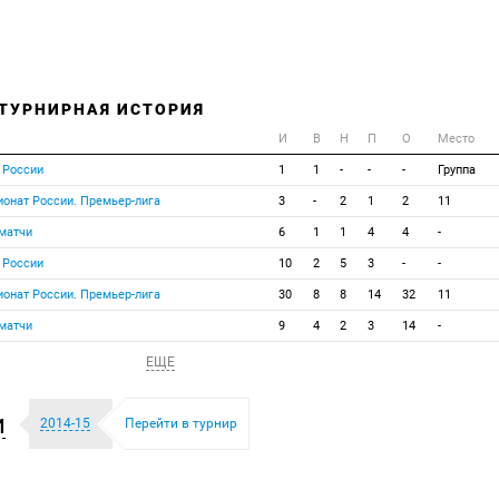
 ТУРНИРНАЯ ИСТОРИЯ
И
В
Н
П
О
Место
 России
1
1
-
-
-
Группа
ионат России. Премьер-лига
3
-
2
1
2
11
матчи
6
1
1
4
4
-
 России
10
2
5
3
-
-
ионат России. Премьер-лига
30
8
8
14
32
11
матчи
9
4
2
3
14
-
ЕЩЕ
и
2014-15
Перейти в турнир