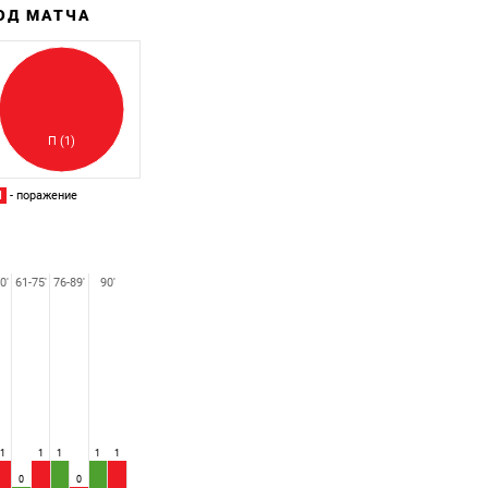
ХОД МАТЧА
Забитый
Пропущенный
П (1)
П
- поражение
0'
61-75'
76-89'
90'
1
1
1
1
1
0
0