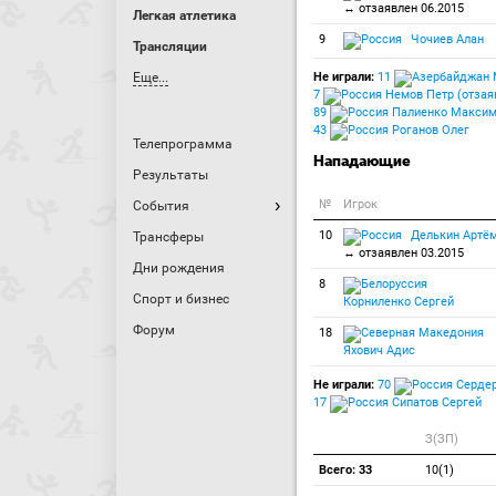
↔ отзаявлен 06.2015
Легкая атлетика
9
Чочиев Алан
Трансляции
Еще...
Не играли:
11
7
Немов Петр (отзаяв
89
Палиенко Максим 
43
Роганов Олег
Телепрограмма
Нападающие
Результаты
№
Игрок
События
10
Делькин Артё
Трансферы
↔ отзаявлен 03.2015
Дни рождения
8
Спорт и бизнес
Корниленко Сергей
Форум
18
Яхович Адис
Не играли:
70
Сердер
17
Сипатов Сергей
З(ЗП)
Всего: 33
10(1)