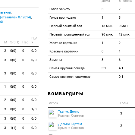
Дома
В гостях
Голов забито
3
7
вгений
,
(отзаявлен 07.2014)
,
Голов пропущено
1
3
ий
Первый забитый гол
18 мин.
9 мин.
Первый пропущенный гол
90 мин.
12 мин.
Пр/
M
З(ЗП)
Пас
У
Желтые карточки
1
2
2
0(0)
0
0/0
Красные карточки
0
1
Замены
3
6
3
0(0)
0
0/0
Самая крупная победа
3:1
4:1
3
0(0)
0
0/0
Самое крупное поражение
0:1
1
0(0)
0
0/0
БОМБАРДИРЫ
н
2
0(0)
0
0/0
Игрок
Голы
3
0(0)
0
1/0
Ткачук Денис
3
Крылья Советов
3
0(0)
0
0/0
Делькин Артём
2
3
1(1)
0
0/0
Крылья Советов