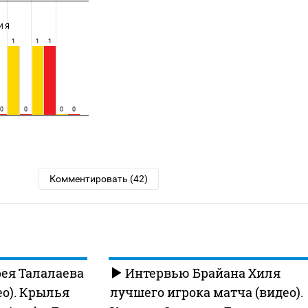
ИЯ
1
1
1
0
0
0
0
Комментировать (42)
ея Талалаева
Интервью Брайана Хиля
ео). Крылья
лучшего игрока матча (видео).