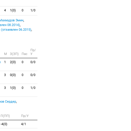
4
1(0)
0
1/0
Махмудов Эмин
,
лен 08.2014)
,
(отзаявлен 06.2015)
,
Пр/
M
З(ЗП)
Пас
У
м
1
2(0)
0
0/0
3
0(0)
0
0/0
3
1(0)
0
1/0
ов Сердер
,
П(ПП)
Пр/У
-4(0)
4/1