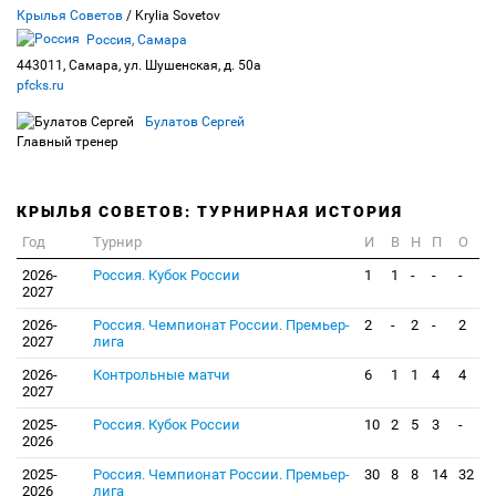
Крылья Советов
/ Krylia Sovetov
Россия, Самара
443011, Самара, ул. Шушенская, д. 50а
pfcks.ru
Булатов Сергей
Главный тренер
КРЫЛЬЯ СОВЕТОВ: ТУРНИРНАЯ ИСТОРИЯ
Год
Турнир
И
В
Н
П
О
2026-
Россия. Кубок России
1
1
-
-
-
2027
2026-
Россия. Чемпионат России. Премьер-
2
-
2
-
2
2027
лига
2026-
Контрольные матчи
6
1
1
4
4
2027
2025-
Россия. Кубок России
10
2
5
3
-
2026
2025-
Россия. Чемпионат России. Премьер-
30
8
8
14
32
2026
лига