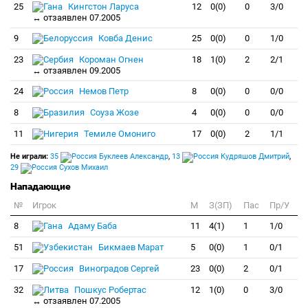
25
Кингстон Ларуса
12
0(0)
0
3/0
↔ отзаявлен 07.2005
9
Ковба Денис
25
0(0)
0
1/0
23
Короман Огнен
18
1(0)
2
2/1
↔ отзаявлен 09.2005
24
Немов Петр
8
0(0)
0
0/0
8
Соуза Жозе
4
0(0)
0
0/0
11
Темиле Омониго
17
0(0)
2
1/1
Не играли:
35
Буклеев Александр
,
13
Кудряшов Дмитрий
,
29
Сухов Михаил
Нападающие
№
Игрок
M
З(ЗП)
Пас
Пр/У
8
Адаму Баба
11
4(1)
1
1/0
51
Бикмаев Марат
5
0(0)
1
0/1
17
Виноградов Сергей
23
0(0)
2
0/1
32
Пошкус Робертас
12
1(0)
0
3/0
↔ отзаявлен 07.2005