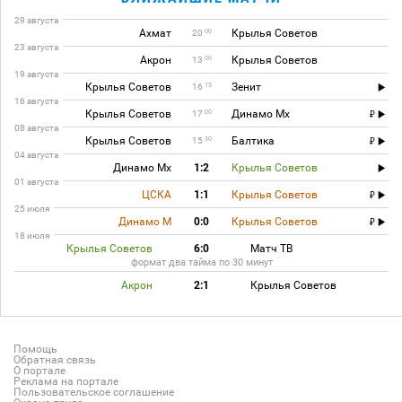
29 августа
Ахмат
Крылья Советов
00
20
23 августа
Акрон
Крылья Советов
00
13
19 августа
Крылья Советов
Зенит
15
16
16 августа
Крылья Советов
Динамо Мх
00
17
08 августа
Крылья Советов
Балтика
30
15
04 августа
Динамо Мх
1:2
Крылья Советов
01 августа
ЦСКА
1:1
Крылья Советов
25 июля
Динамо М
0:0
Крылья Советов
18 июля
Крылья Советов
6:0
Матч ТВ
формат два тайма по 30 минут
Акрон
2:1
Крылья Советов
Помощь
Обратная связь
О портале
Реклама на портале
Пользовательское соглашение