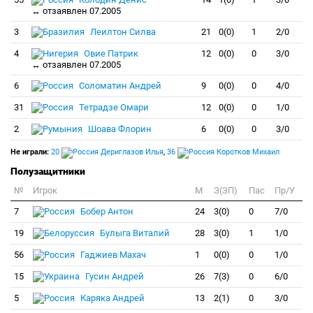
↔ отзаявлен 07.2005
3
Леилтон Силва
21
0(0)
1
2/0
4
Овие Патрик
12
0(0)
0
3/0
↔ отзаявлен 07.2005
6
Соломатин Андрей
9
0(0)
0
4/0
31
Тетрадзе Омари
12
0(0)
0
1/0
2
Шоава Флорин
6
0(0)
0
3/0
Не играли:
20
Дериглазов Илья
,
36
Коротков Михаил
Полузащитники
№
Игрок
M
З(ЗП)
Пас
Пр/У
7
Бобер Антон
24
3(0)
0
7/0
19
Булыга Виталий
28
3(0)
1
1/0
56
Гаджиев Махач
1
0(0)
0
1/0
15
Гусин Андрей
26
7(3)
0
6/0
5
Каряка Андрей
13
2(1)
0
3/0