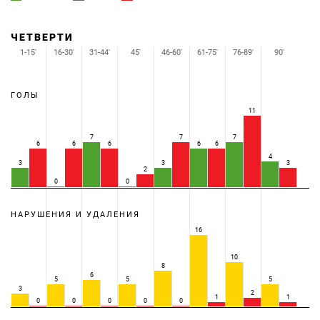
ЧЕТВЕРТИ
1-15'
16-30'
31-44'
45'
46-60'
61-75'
76-89'
90'
ГОЛЫ
11
7
7
7
6
6
6
6
6
4
3
3
3
2
0
0
НАРУШЕНИЯ И УДАЛЕНИЯ
16
10
8
6
5
5
5
3
2
1
1
0
0
0
0
0