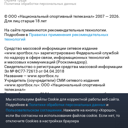
Охрана труда
Политика обработки персональных данных
© ООО «Национальный спортивный телеканал» 2007 — 2026.
Для лиц старше 18 лет
На сайте применяются рекомендательные технологии.
Подробнее в
Правилах применения рекомендательных
технологий
Средство массовой информации сетевое издание
«www.sportbox.ru» зарегистрировано Федеральной службой
по надзору в сфере связи, информационных технологий
и массовых коммуникаций (Роскомнадзор).
Свидетельство о регистрации средства массовой информации
Эл № ФС77-72613 от 04.04.2018
Название — www.sportbox.ru
Учредитель (соучредители) СМИ сетевого издания
«www.sportbox.ru»: ООО «Национальный спортивный
телеканал»
Главный редактор СМИ сетевого издания «www.sportbox.ru»:
Конов В.А.
Мы используем файлы Сookie для корректной работы веб-сайта.
Номер телефона редакции СМИ сетевого издания
Подробнее в
Политике обработки персональных данных
и
«www.sportbox.ru»: +7 (495) 653 8419
Пользовательском соглашении
. Нажмите на кнопку «Хорошо»,
Адрес электронной почты редакции СМИ сетевого издания
если Вы согласны на использование файлов cookie. Если нет, то
«www.sportbox.ru»: editor@sportbox.ru
отключите Cookies в настройках браузера