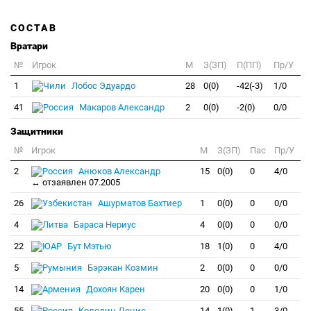
СОСТАВ
Вратари
№
Игрок
M
З(ЗП)
П(ПП)
Пр/У
1
Лобос Эдуардо
28
0(0)
-42(-3)
1/0
41
Макаров Александр
2
0(0)
-2(0)
0/0
Защитники
№
Игрок
M
З(ЗП)
Пас
Пр/У
2
Анюков Александр
15
0(0)
0
4/0
↔ отзаявлен 07.2005
26
Ашурматов Бахтиер
1
0(0)
0
0/0
4
Бараса Нериус
4
0(0)
0
0/0
22
Бут Мэтью
18
1(0)
0
4/0
5
Бэрэкан Козмин
2
0(0)
0
0/0
14
Дохоян Карен
20
0(0)
0
1/0
55
Колодин Денис
14
1(0)
1
3/0