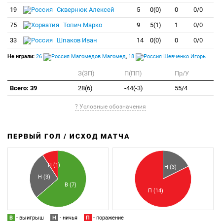
19
Сквернюк Алексей
5
0(0)
0
0/0
75
Топич Марко
9
5(1)
1
0/0
33
Шпаков Иван
14
0(0)
0
0/0
Не играли:
26
Магомедов Магомед
,
18
Шевченко Игорь
З(ЗП)
П(ПП)
Пр/У
Всего: 39
28(6)
-44(-3)
55/4
? Условные обозначения
ПЕРВЫЙ ГОЛ / ИСХОД МАТЧА
З
П
П (1)
Н (3)
Н (3)
В (7)
П (14)
В
- выигрыш
Н
- ничья
П
- поражение