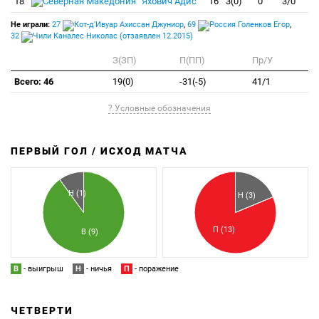
18
Яхович Адис
16
3(0)
0
3/0
Не играли:
27
Ахиссан Джуниор
,
69
Голенков Егор
,
32
Каналес Николас (отзаявлен 12.2015)
З(ЗП)
П(ПП)
Пр/У
Всего: 46
19(0)
-31(-5)
41/1
? Условные обозначения
ПЕРВЫЙ ГОЛ / ИСХОД МАТЧА
З
П
Н (1)
Н (3)
П (13)
В (9)
В
- выигрыш
Н
- ничья
П
- поражение
ЧЕТВЕРТИ