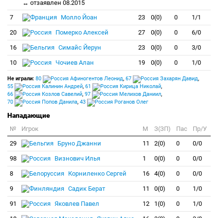
↔ отзаявлен 08.2015
7
Молло Йоан
23
0(0)
0
1/1
20
Померко Алексей
27
0(0)
0
6/0
16
Симайс Йерун
23
0(0)
0
3/0
10
Чочиев Алан
19
0(0)
0
1/0
Не играли:
80
Афиногентов Леонид
,
67
Захарян Давид
,
55
Калинин Андрей
,
61
Кирица Николай
,
66
Козлов Савелий
,
97
Мелихов Даниил
,
70
Попов Данила
,
43
Роганов Олег
Нападающие
№
Игрок
M
З(ЗП)
Пас
Пр/У
29
Бруно Джанни
11
2(0)
0
0/0
98
Визнович Илья
1
0(0)
0
0/0
8
Корниленко Сергей
16
4(0)
0
0/0
9
Садик Берат
11
0(0)
0
1/0
91
Яковлев Павел
12
1(0)
0
1/0