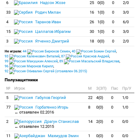
6
Надсон Жозе
25
0(0)
0
2/0
33
Родич Милан
16
1(0)
0
3/0
4
Таранов Иван
26
1(0)
0
6/0
15
Цаллагов Ибрагим
30
1(0)
0
3/0
3
Ятченко Дмитрий
18
0(0)
0
2/0
Не играли:
44
Бирюков Семен
,
40
Божин Сергей
,
93
Каленкович Виталий
,
87
Краснов Андрей
,
99
Макушкин Алексей
,
89
Масальский Владислав
,
96
Миронов Кирилл
,
92
Обивалин Сергей (отзаявлен 06.2015)
Полузащитники
№
Игрок
M
З(ЗП)
Пас
Пр/У
5
Габулов Георгий
22
4(0)
0
1/0
77
Горбатенко Игорь
8
0(0)
0
1/0
↔ отзаявлен 02.2016
2
Драгун Станислав
14
2(0)
0
0/0
↔ отзаявлен 12.2015
11
Махмудов Эмин
1
0(0)
0
0/0