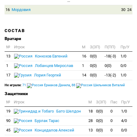
...
16
Мордовия
30
24
СОСТАВ
Вратари
№
Игрок
M
З(ЗП)
П(ПП)
Пр/У
13
Конюхов Евгений
16
0(0)
-18(-3)
1/0
1
Лобанцев Мирослав
1
0(0)
0(0)
0/0
17
Лория Георгий
14
0(0)
-13(-2)
1/0
Не играли:
71
Ермаков Данила
,
88
Шильников Виталий
Защитники
№
Игрок
M
З(ЗП)
Пас
Пр/У
19
Бато Шелдон
18
0(0)
0
1/0
90
Бурлак Тарас
28
0(0)
0
4/0
45
Концедалов Алексей
13
0(0)
0
0/0