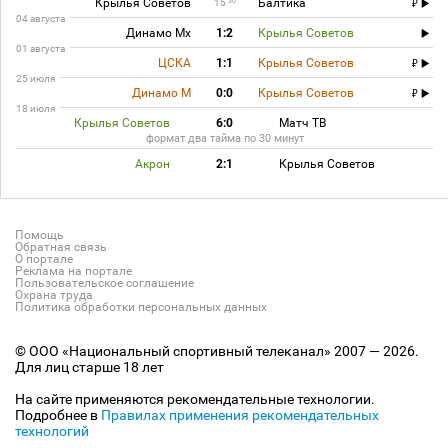
Крылья Советов
Балтика
30
15
04 августа
Динамо Мх
1:2
Крылья Советов
01 августа
ЦСКА
1:1
Крылья Советов
25 июля
Динамо М
0:0
Крылья Советов
18 июля
Крылья Советов
6:0
Матч ТВ
формат два тайма по 30 минут
Акрон
2:1
Крылья Советов
Помощь
Обратная связь
О портале
Реклама на портале
Пользовательское соглашение
Охрана труда
Политика обработки персональных данных
© ООО «Национальный спортивный телеканал» 2007 — 2026.
Для лиц старше 18 лет
На сайте применяются рекомендательные технологии.
Подробнее в
Правилах применения рекомендательных
технологий