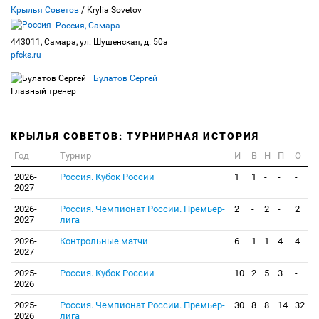
Крылья Советов
/ Krylia Sovetov
Россия, Самара
443011, Самара, ул. Шушенская, д. 50а
pfcks.ru
Булатов Сергей
Главный тренер
КРЫЛЬЯ СОВЕТОВ: ТУРНИРНАЯ ИСТОРИЯ
Год
Турнир
И
В
Н
П
О
2026-
Россия. Кубок России
1
1
-
-
-
2027
2026-
Россия. Чемпионат России. Премьер-
2
-
2
-
2
2027
лига
2026-
Контрольные матчи
6
1
1
4
4
2027
2025-
Россия. Кубок России
10
2
5
3
-
2026
2025-
Россия. Чемпионат России. Премьер-
30
8
8
14
32
2026
лига