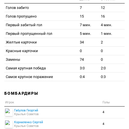
Голов забито
7
12
Голов пропущено
15
16
Первый забитый гол
7 мин.
4 мин.
Первый пропущенный гол
5 мин.
1 мин.
Желтые карточки
34
2
Красные карточки
0
0
Замены
74
0
Самая крупная победа
3:0
2:0
Самое крупное поражение
0:4
0:3
БОМБАРДИРЫ
Игрок
Голы
Габулов Георгий
4
Крылья Советов
Корниленко Сергей
4
Крылья Советов