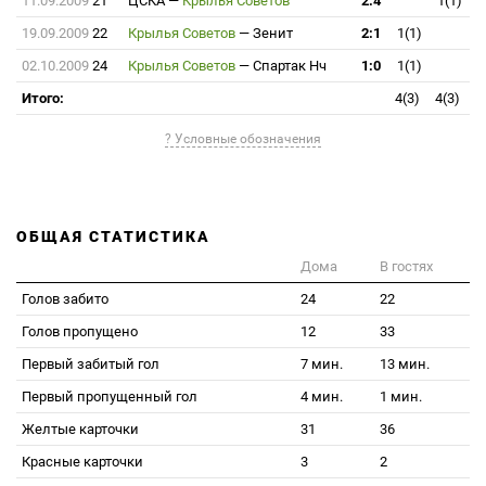
11.09.2009
21
ЦСКА
—
Крылья Советов
2:4
1(1)
19.09.2009
22
Крылья Советов
—
Зенит
2:1
1(1)
02.10.2009
24
Крылья Советов
—
Спартак Нч
1:0
1(1)
Итого:
4(3)
4(3)
? Условные обозначения
ОБЩАЯ СТАТИСТИКА
Дома
В гостях
Голов забито
24
22
Голов пропущено
12
33
Первый забитый гол
7 мин.
13 мин.
Первый пропущенный гол
4 мин.
1 мин.
Желтые карточки
31
36
Красные карточки
3
2