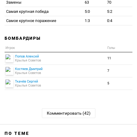
Замены
63
70
Самая крупная победа
5:0
5:2
Самое крупное поражение
1:3
0:4
БОМБАРДИРЫ
Игрок
Голы
Попов Алексей
11
Крылья Советов
Костяев Дмитрий
7
Крылья Советов
Ткачёв Сергей
5
Крылья Советов
Комментировать (42)
ПО ТЕМЕ