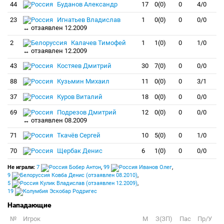
44
Буданов Александр
17
0(0)
0
4/0
23
Игнатьев Владислав
1
0(0)
0
0/0
↔ отзаявлен 12.2009
2
Калачев Тимофей
1
1(0)
0
1/0
↔ отзаявлен 12.2009
43
Костяев Дмитрий
30
7(0)
0
0/0
88
Кузьмин Михаил
11
0(0)
0
3/1
37
Куров Виталий
18
0(0)
0
0/0
69
Подрезов Дмитрий
12
0(0)
0
0/0
↔ отзаявлен 08.2009
71
Ткачёв Сергей
10
5(0)
0
1/0
70
Щербак Денис
6
1(0)
0
0/0
Не играли:
7
Бобер Антон
,
99
Иванов Олег
,
9
Ковба Денис (отзаявлен 08.2010)
,
5
Кулик Владислав (отзаявлен 12.2009)
,
19
Эскобар Родригес
Нападающие
№
Игрок
M
З(ЗП)
Пас
Пр/У