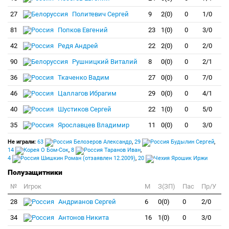
27
Политевич Сергей
9
2(0)
0
1/0
81
Попков Евгений
23
1(0)
0
3/0
42
Редя Андрей
22
2(0)
0
2/0
90
Рушницкий Виталий
8
0(0)
0
2/1
36
Ткаченко Вадим
27
0(0)
0
7/0
46
Цаллагов Ибрагим
29
0(0)
0
4/1
40
Шустиков Сергей
22
1(0)
0
5/0
35
Ярославцев Владимир
11
0(0)
0
3/0
Не играли:
63
Белозеров Александр
,
29
Будылин Сергей
,
14
О Бом-Сок
,
8
Таранов Иван
,
4
Шишкин Роман (отзаявлен 12.2009)
,
20
Ярошик Иржи
Полузащитники
№
Игрок
M
З(ЗП)
Пас
Пр/У
28
Андрианов Сергей
6
0(0)
0
2/0
34
Антонов Никита
16
1(0)
0
3/0