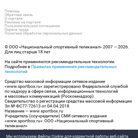
Помощь
Обратная связь
О портале
Реклама на портале
Пользовательское соглашение
Охрана труда
Политика обработки персональных данных
© ООО «Национальный спортивный телеканал» 2007 — 2026.
Для лиц старше 18 лет
На сайте применяются рекомендательные технологии.
Подробнее в
Правилах применения рекомендательных
технологий
Средство массовой информации сетевое издание
«www.sportbox.ru» зарегистрировано Федеральной службой
по надзору в сфере связи, информационных технологий
и массовых коммуникаций (Роскомнадзор).
Свидетельство о регистрации средства массовой информации
Эл № ФС77-72613 от 04.04.2018
Название — www.sportbox.ru
Учредитель (соучредители) СМИ сетевого издания
«www.sportbox.ru»: ООО «Национальный спортивный
телеканал»
Главный редактор СМИ сетевого издания «www.sportbox.ru»:
Конов В.А.
Мы используем файлы Сookie для корректной работы веб-сайта.