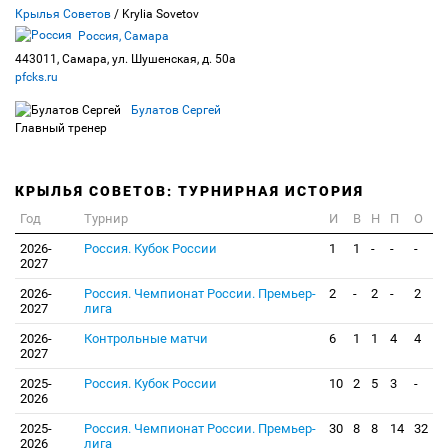
Крылья Советов
/ Krylia Sovetov
Россия, Самара
443011, Самара, ул. Шушенская, д. 50а
pfcks.ru
Булатов Сергей
Главный тренер
КРЫЛЬЯ СОВЕТОВ: ТУРНИРНАЯ ИСТОРИЯ
Год
Турнир
И
В
Н
П
О
2026-
Россия. Кубок России
1
1
-
-
-
2027
2026-
Россия. Чемпионат России. Премьер-
2
-
2
-
2
2027
лига
2026-
Контрольные матчи
6
1
1
4
4
2027
2025-
Россия. Кубок России
10
2
5
3
-
2026
2025-
Россия. Чемпионат России. Премьер-
30
8
8
14
32
2026
лига