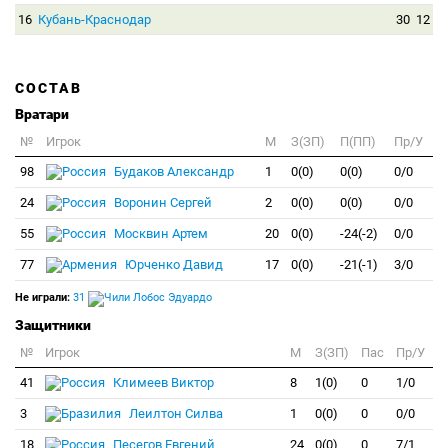
16
Кубань-Краснодар
30
12
СОСТАВ
Вратари
№
Игрок
M
З(ЗП)
П(ПП)
Пр/У
98
Будаков Александр
1
0(0)
0(0)
0/0
24
Воронин Сергей
2
0(0)
0(0)
0/0
55
Москвин Артем
20
0(0)
-24(-2)
0/0
77
Юрченко Давид
17
0(0)
-21(-1)
3/0
Не играли:
31
Лобос Эдуардо
Защитники
№
Игрок
M
З(ЗП)
Пас
Пр/У
41
Климеев Виктор
8
1(0)
0
1/0
3
Леилтон Силва
1
0(0)
0
0/0
18
Песегов Евгений
24
0(0)
0
7/1