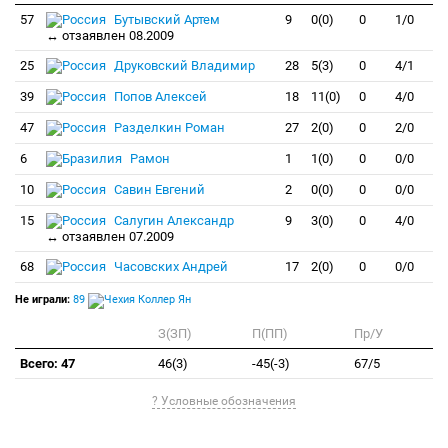
57
Бутывский Артем
9
0(0)
0
1/0
↔ отзаявлен 08.2009
25
Друковский Владимир
28
5(3)
0
4/1
39
Попов Алексей
18
11(0)
0
4/0
47
Разделкин Роман
27
2(0)
0
2/0
6
Рамон
1
1(0)
0
0/0
10
Савин Евгений
2
0(0)
0
0/0
15
Салугин Александр
9
3(0)
0
4/0
↔ отзаявлен 07.2009
68
Часовских Андрей
17
2(0)
0
0/0
Не играли:
89
Коллер Ян
З(ЗП)
П(ПП)
Пр/У
Всего: 47
46(3)
-45(-3)
67/5
? Условные обозначения