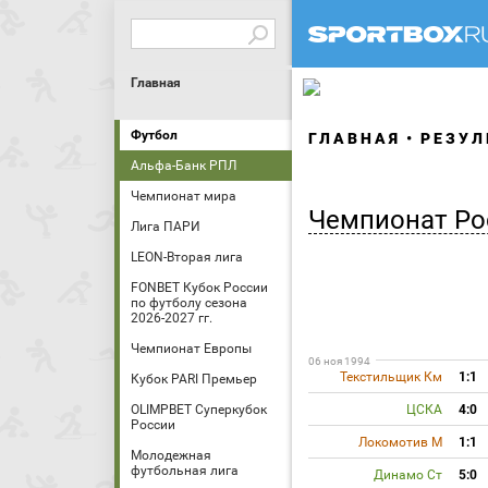
Главная
Футбол
ГЛАВНАЯ
РЕЗУЛ
Альфа-Банк РПЛ
Чемпионат мира
Чемпионат Ро
Лига ПАРИ
LEON-Вторая лига
FONBET Кубок России
по футболу сезона
2026-2027 гг.
Чемпионат Европы
06 ноя 1994
Текстильщик Км
1:1
Кубок PARI Премьер
OLIMPBET Суперкубок
ЦСКА
4:0
России
Локомотив М
1:1
Молодежная
футбольная лига
Динамо Ст
5:0