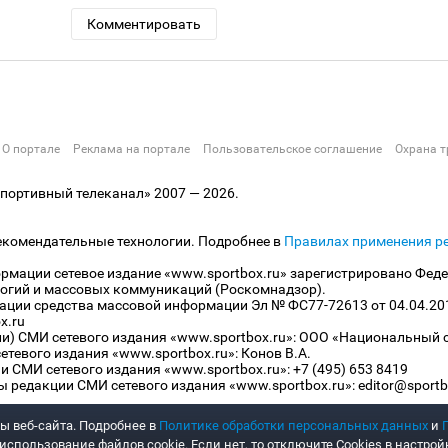
Комментировать
О портале
Реклама на портале
Пользовательское соглашение
Охрана т
ортивный телеканал» 2007 — 2026.
екомендательные технологии. Подробнее в
Правилах применения р
рмации сетевое издание «www.sportbox.ru» зарегистрировано Феде
огий и массовых коммуникаций (Роскомнадзор).
рации средства массовой информации Эл № ФС77-72613 от 04.04.20
x.ru
ли) СМИ сетевого издания «www.sportbox.ru»: ООО «Национальный 
тевого издания «www.sportbox.ru»: Конов В.А.
 СМИ сетевого издания «www.sportbox.ru»: +7 (495) 653 8419
 редакции СМИ сетевого издания «www.sportbox.ru»: editor@sportb
ы веб-сайта. Подробнее в
Политике обработки персональных данных
и
спользование файлов cookie. Если нет, то отключите Cookies в настрой