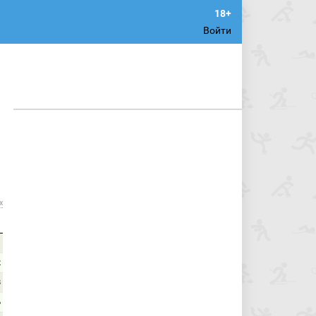
Войти
х
1
2
8
6