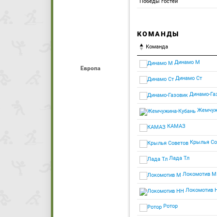
Победы гостей
КОМАНДЫ
Команда
Динамо М
Европа
Динамо Ст
Динамо-Га
Жемчуж
КАМАЗ
Крылья Со
Лада Тл
Локомотив М
Локомотив 
Ротор