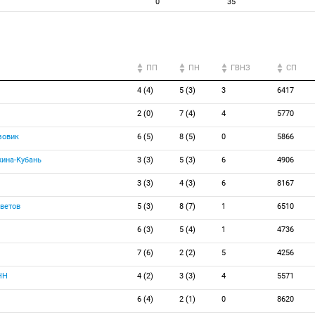
0
35
ПП
ПН
ГВНЗ
СП
4 (4)
5 (3)
3
6417
2 (0)
7 (4)
4
5770
зовик
6 (5)
8 (5)
0
5866
ина-Кубань
3 (3)
5 (3)
6
4906
3 (3)
4 (3)
6
8167
ветов
5 (3)
8 (7)
1
6510
6 (3)
5 (4)
1
4736
7 (6)
2 (2)
5
4256
НН
4 (2)
3 (3)
4
5571
6 (4)
2 (1)
0
8620