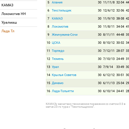
5
Алания
30
11/11/8
32-34
4
КАМАЗ
6
Текстильщик
30
12/6/12
32-36
4
Локомотив НН
7
КАМАЗ
30
11/9/10
38-38
4
Уралмаш
8
Локомотив
30
11/8/11
34-34
4
Лада Тл
9
Жемчужина-Сочи
30
8/11/11
44-48
3
10
ЦСКА
30
8/10/12
30-32
3
11
Торпедо
30
7/12/11
28-37
3
12
Тюмень
30
7/10/13
24-49
3
13
Урал
30
7/9/14
33-49
3
14
Крылья Советов
30
6/12/12
30-51
3
15
Динамо
30
6/11/13
25-34
2
16
Лада-Тольятти
30
6/10/14
24-41
2
КАМАЗу засчитано техническое поражение со счетом 0:3 в
матче 23-го тура с "Текстильщиком".