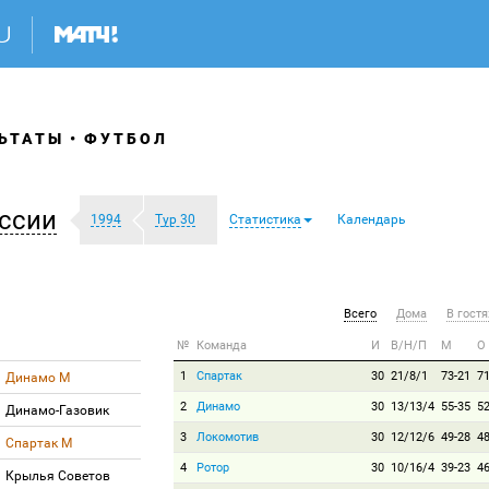
ЬТАТЫ
ФУТБОЛ
ссии
1994
Тур 30
Статистика
Календарь
Всего
Дома
В гостя
№
Команда
И
В/Н/П
М
О
1
Спартак
30
21/8/1
73-21
7
Динамо М
2
Динамо
30
13/13/4
55-35
5
Динамо-Газовик
3
Локомотив
30
12/12/6
49-28
4
Спартак М
4
Ротор
30
10/16/4
39-23
4
Крылья Советов