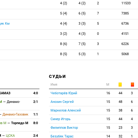
4 (2)
4 (2)
2
11533
5 (4)
6 (5)
7
7385
ик Км
4 (4)
3 (3)
5
6736
3 (2)
4 (3)
0
4151
8 (6)
7 (5)
3
6226
8 (5)
5 (3)
1
5068
СУДЬИ
Имя
М
КАМАЗ
4:0
Чеботарёв Юрий
16
44
3
 М
—
Динамо-
2:1
Анохин Сергей
15
48
6
Маркелов Алексей
15
38
6
—
Динамо-Газовик
1:1
Синер Игорь
15
44
4
ив М
—
Торпедо М
8:0
Филиппов Виктор
15
23
3
М
—
ЦСКА
2:4
Безубяк Тарас
14
32
1