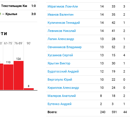
—
Текстильщик Км
1:0
Ибрагимов Лом-Али
14
33
3
М
—
Крылья
3:0
Иванов Валентин
14
35
2
Куличенков Геннадий
14
42
1
Левников Николай
14
41
2
РТИ
Лапин Александр
13
28
1
0'
61-75'
76-89'
90'
Овчинников Владимир
13
52
2
Хусаинов Сергей
13
15
4
124
4
110
Ярыгин Виктор
13
30
1
Будогосский Андрей
12
19
2
Вергопуло Юрий
10
22
0
8
Кириллов Александр
10
24
0
Маляров Анатолий
8
18
2
Бутенко Андрей
2
3
1
Всего:
240
591
44