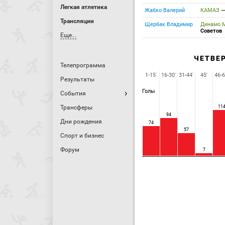
Легкая атлетика
Жабко Валерий
КАМАЗ
Трансляции
Щербак Владимир
Динамо 
Советов
Еще...
ЧЕТВЕ
Телепрограмма
1-15'
16-30'
31-44'
45'
46-6
Результаты
Голы
События
Трансферы
11
94
Дни рождения
74
57
Спорт и бизнес
Форум
7