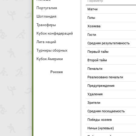
Параметр
Португалия
Матчи
Шотландия
Голы
Трансферы
Хозяева
Кубок конфедераций
Гости
Лига наций
Средняя результативность
Турниры сборных
Первый тайм
Кубок Америки
Второй тайм
Пенальти
Россия
Реализовано пенальти
Предупреждения
Удаления
Зрители
Средняя посещаемость
Победы хозяев
Ничьи (нулевые)