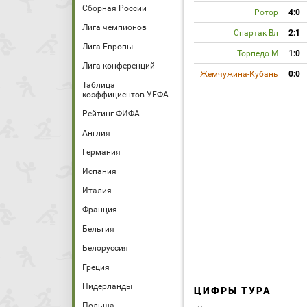
Сборная России
Ротор
4:0
Лига чемпионов
Спартак Вл
2:1
Лига Европы
Торпедо М
1:0
Лига конференций
Жемчужина-Кубань
0:0
Таблица
коэффициентов УЕФА
Рейтинг ФИФА
Англия
Германия
Испания
Италия
Франция
Бельгия
Белоруссия
Греция
Нидерланды
ЦИФРЫ ТУРА
Польша