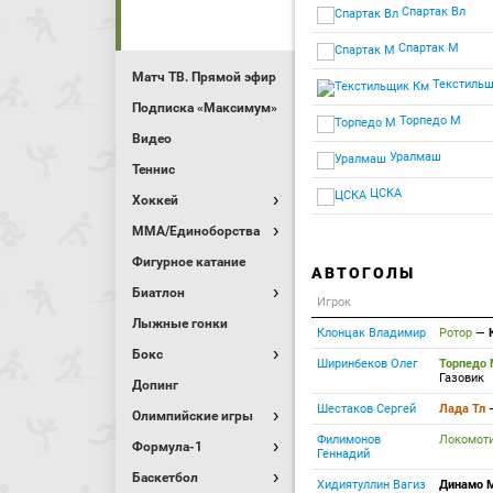
Спартак Вл
Спартак М
Матч ТВ. Прямой эфир
Текстильщ
Подписка «Максимум»
Торпедо М
Видео
Уралмаш
Теннис
ЦСКА
Хоккей
MMA/Единоборства
Фигурное катание
АВТОГОЛЫ
Биатлон
Игрок
Лыжные гонки
Клонцак Владимир
Ротор
—
Бокс
Ширинбеков Олег
Торпедо
Газовик
Допинг
Шестаков Сергей
Лада Тл
Олимпийские игры
Филимонов
Локомот
Формула-1
Геннадий
Баскетбол
Хидиятуллин Вагиз
Динамо 