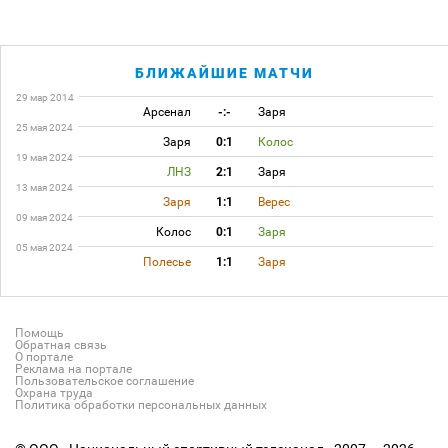
БЛИЖАЙШИЕ МАТЧИ
29 мар 2014
Арсенал
-:-
Заря
25 мая 2024
Заря
0:1
Колос
19 мая 2024
ЛНЗ
2:1
Заря
13 мая 2024
Заря
1:1
Верес
09 мая 2024
Колос
0:1
Заря
05 мая 2024
Полесье
1:1
Заря
Помощь
Обратная связь
О портале
Реклама на портале
Пользовательское соглашение
Охрана труда
Политика обработки персональных данных