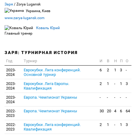
Заря
/ Zorya Lugansk
Украина, Киев
www.zarya-lugansk.com
Коваль Юрий
Главный тренер
ЗАРЯ: ТУРНИРНАЯ ИСТОРИЯ
Год
Турнир
И
В
Н
П
О
2023-
Еврокубки. Лига конференций.
6
2
1
3
-
2024
Основной турнир
2023-
Еврокубки. Лига Европы.
2
1
-
1
3
2024
Квалификация
2023-
Европа. Чемпионат Украины
-
-
-
-
-
2024
2022-
Европа. Чемпионат Украины
30
20
4
6
64
2023
2022-
Еврокубки. Лига конференций.
2
1
-
1
3
2023
Квалификация