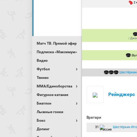
2
/
Джон
Матч ТВ. Прямой эфир
Подписка «Максимум»
(Бу
Видео
Футбол
Шестёркин
Теннис
MMA/Единоборства
Рейнджерс
Фигурное катание
Биатлон
Лыжные гонки
Вратари
Бокс
31
Шестёркин Иго
Допинг