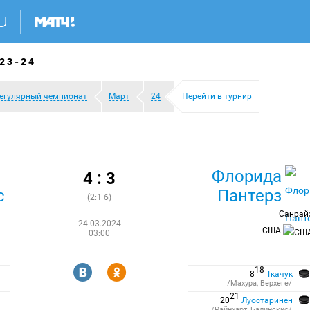
23-24
егулярный чемпионат
Март
24
Перейти в турнир
Флорида
4 : 3
с
Пантерз
(2:1 б)
Санрай
24.03.2024
США
03:00
R
Y
18
8
Ткачук
/Махура, Верхеге/
21
20
Луостаринен
/Райнхарт, Балинскис/