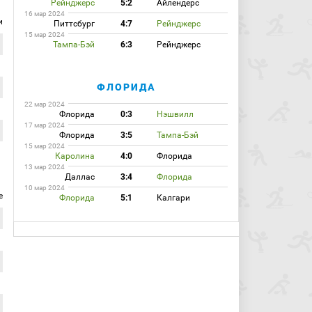
Рейнджерс
5:2
Айлендерс
16 мар 2024
и
Питтсбург
4:7
Рейнджерс
15 мар 2024
Тампа-Бэй
6:3
Рейнджерс
ФЛОРИДА
22 мар 2024
Флорида
0:3
Нэшвилл
17 мар 2024
Флорида
3:5
Тампа-Бэй
15 мар 2024
Каролина
4:0
Флорида
13 мар 2024
Даллас
3:4
Флорида
10 мар 2024
е
Флорида
5:1
Калгари