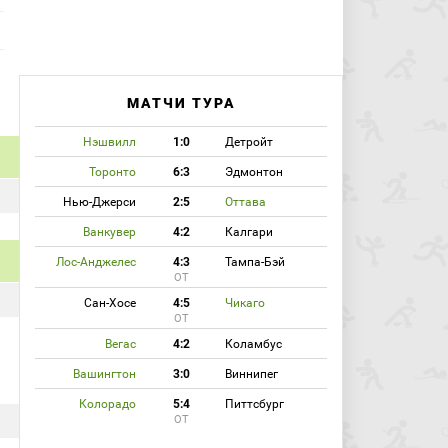
МАТЧИ ТУРА
Нэшвилл
1:0
Детройт
Торонто
6:3
Эдмонтон
Нью-Джерси
2:5
Оттава
Ванкувер
4:2
Калгари
Лос-Анджелес
4:3
Тампа-Бэй
ОТ
Сан-Хосе
4:5
Чикаго
ОТ
Вегас
4:2
Коламбус
Вашингтон
3:0
Виннипег
Колорадо
5:4
Питтсбург
ОТ