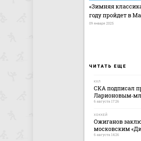
«Зимняя классика
году пройдет в М
09 января 2025
ЧИТАТЬ ЕЩЕ
КХЛ
СКА подписал п
Ларионовым‑м
6 августа 17:26
ХОККЕЙ
Ожиганов заклю
московским «Дин
6 августа 14:26