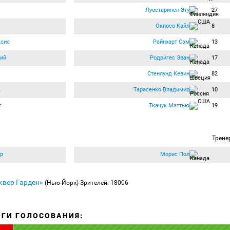
Луостаринен Эту
27
Окпосо Кайл
8
ксис
Райнхарт Сэм
13
ий
Родригес Эван
17
Стенлунд Кевин
82
к
Тарасенко Владимир
10
т
Ткачук Мэттью
19
Трене
ер
Морис Пол
квер Гарден»
(Нью-Йорк)
Зрителей: 18006
ОГИ ГОЛОСОВАНИЯ: