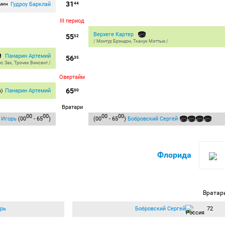
31
Гудроу Барклай
 мин
44
III период
Верхеге Картер
55
52
/
Монтур Брэндон
,
Ткачук Мэттью
/
Панарин Артемий
56
35
с Зак
,
Трочек Винсент
/
Овертайм
65
Панарин Артемий
л)
00
Вратари
00
00
00
00
 Игорь
(00
- 65
)
(00
- 65
)
Бобровский Сергей
Флорида
Вратар
рь
Бобровский Сергей
72