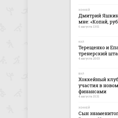
ХОККЕЙ
Дмитрий Яшкин:
мне: «Копай, руб
6 августа 13:51
КХЛ
Терещенко и Еп
тренерский штаб
4 августа 20:03
ВХЛ
Хоккейный клуб
участия в новом
финансами
4 августа 15:31
ХОККЕЙ
Сын знаменитог