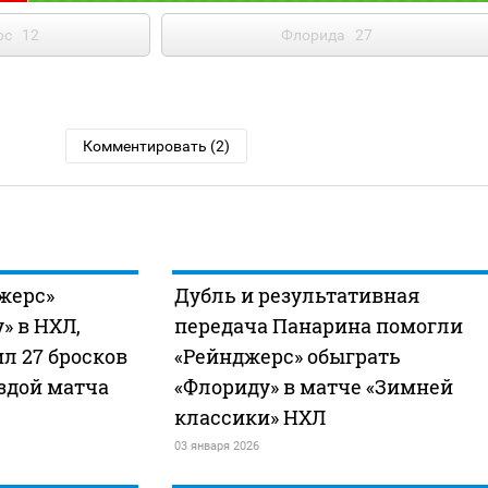
рс
12
Флорида
27
Комментировать (2)
жерс»
Дубль и результативная
» в НХЛ,
передача Панарина помогли
л 27 бросков
«Рейнджерс» обыграть
ездой матча
«Флориду» в матче «Зимней
классики» НХЛ
03 января 2026