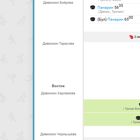
Дивизион Боброва
35
Панарин
56
/Джонс, Трочек/
00
(Бул)
Панарин
65
2 м
Дивизион Тарасова
Восток
Дивизион Харламова
/
Трочек Ви
/
Троч
Дивизион Чернышева