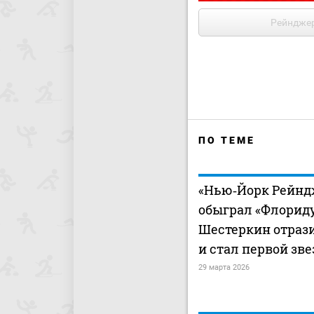
Рейндже
ПО ТЕМЕ
«Нью‑Йорк Рейнд
обыграл «Флориду
Шестеркин отрази
и стал первой зв
29 марта 2026