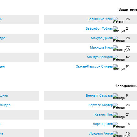
Защитник
ик
Балинскис Увис
26
Бьёрнфот Тобиас
2
дре
Махура Джош
28
Миккола Нико
77
Монтур Брэндон
62
ден
Экман-Ларссон Оливер
91
Нападающи
жонни
Беннетт Самуэль
9
сандер
Верхеге Картер
23
Казинс Ник
21
й
Лоренц Стив
18
ка
Лунделл Антон
15