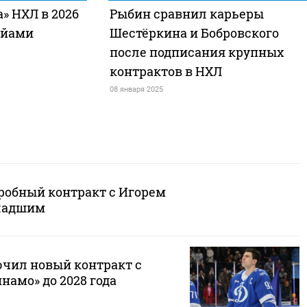
» НХЛ в 2026
Рыбин сравнил карьеры
айами
Шестёркина и Бобровского
после подписания крупных
контрактов в НХЛ
08 января 2025
робный контракт с Игорем
ладшим
чил новый контракт с
амо» до 2028 года