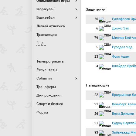
Олимпийские игры
Формула-1
Защитники
Баскетбол
56
Густафссон Эр
Легкая атлетика
6
Джонс Зак
Трансляции
79
Миллер Кей-Ан
Еще...
5
Руведел Чад
23
Фокс Адам
Телепрограмма
4
Шнайдер Брей
Результаты
События
Нападающие
Трансферы
22
Бродзински Д
Дни рождения
Спорт и бизнес
91
Веннберг Алек
Форум
26
Веси Джимми
21
Гудроу Баркла
93
Зибанежад Ми