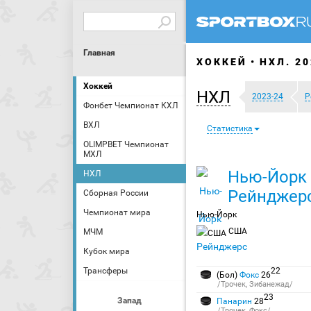
Главная
ХОККЕЙ
НХЛ. 20
Хоккей
НХЛ
2023-24
Р
Фонбет Чемпионат КХЛ
ВХЛ
Статистика
OLIMPBET Чемпионат
МХЛ
Нью-Йорк
НХЛ
Рейнджер
Сборная России
Чемпионат мира
Нью-Йорк
США
МЧМ
Кубок мира
Трансферы
22
(Бол)
Фокс
26
/Трочек, Зибанежад/
23
Запад
Панарин
28
/Трочек, Фокс/