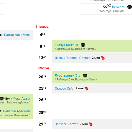
52
55
Верхеге
/Монтур, Ткачук/
I период
4
Густафссон Эрик
ин
03
Ткачук Мэттью
8
18
/
Махура Джош
,
Верхеге Картер
/
13
Экман-Ларссон Оливер
46
2 мин
II период
Луостаринен Эту
20
21
/
Райнхарт Сэм
,
Балинскис Увис
/
25
Окпосо Кайл
16
2 мин
Фокс Адам
(Бол)
26
22
нсент
,
Зибанежад Мика
/
Панарин Артемий
28
23
ек Винсент
,
Фокс Адам
/
29
Верхеге Картер
26
2 мин