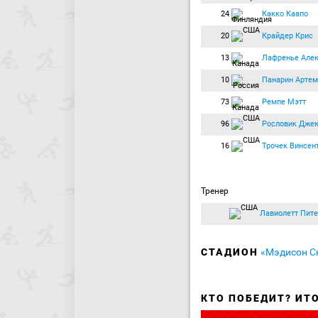
24
Какко Каапо
20
Крайдер Крис
13
Лафренье Але
10
Панарин Артем
73
Ремпе Мэтт
96
Рословик Дже
16
Трочек Винсен
Тренер
Лавиолетт Пит
СТАДИОН
«Мэдисон С
КТО ПОБЕДИТ? ИТ