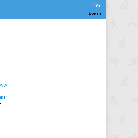
Войти
з