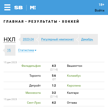
Войти
ГЛАВНАЯ
РЕЗУЛЬТАТЫ
ХОККЕЙ
НХЛ
2023-24
Регулярный чемпионат
Декабрь
15
Статистика
15 дек 2023
Филадельфия
4:3
Вашингтон
(2:1 б)
Торонто
5:6
Коламбус
ОТ
Детройт
1:2
Каролина
Миннесота
3:2
Калгари
(2:1 б)
15 дек 2023
Сент-Луис
4:2
Оттава