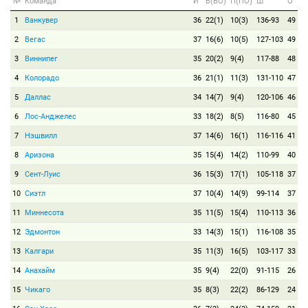
№
Команда
И
В(ВО)
П(ПО)
Ш
О
1
Ванкувер
36
22(1)
10(3)
136-93
49
2
Вегас
37
16(6)
10(5)
127-103
49
3
Виннипег
35
20(2)
9(4)
117-88
48
4
Колорадо
36
21(1)
11(3)
131-110
47
5
Даллас
34
14(7)
9(4)
120-106
46
6
Лос-Анджелес
33
18(2)
8(5)
116-80
45
7
Нэшвилл
37
14(6)
16(1)
116-116
41
8
Аризона
35
15(4)
14(2)
110-99
40
9
Сент-Луис
36
15(3)
17(1)
105-118
37
10
Сиэтл
37
10(4)
14(9)
99-114
37
11
Миннесота
35
11(5)
15(4)
110-113
36
12
Эдмонтон
33
14(3)
15(1)
116-108
35
13
Калгари
35
11(3)
16(5)
103-117
33
14
Анахайм
35
9(4)
22(0)
91-115
26
15
Чикаго
35
8(3)
22(2)
86-129
24