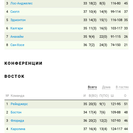
3
Лос-Анджелес
33
18(2)
8(5)
116-80
45
4
Сиэтл
37
10(4)
14(9)
99-114
37
5
Эдмонтон
33
14(3)
15(1)
116-108
35
6
Калгари
35
11(3)
16(5)
103-117
33
7
Анахайм
35
9(4)
22(0)
91-115
26
8
Сан-Хосе
36
7(2)
24(3)
74-150
21
КОНФЕРЕНЦИИ
ВОСТОК
Всего
Дома
В гостях
№
Команда
И
В(ВО)
П(ПО)
Ш
О
1
Рейнджерс
35
20(5)
9(1)
121-95
51
2
Бостон
34
17(4)
7(6)
109-88
48
3
Флорида
36
20(2)
12(2)
107-93
46
4
Каролина
37
16(4)
13(4)
124-117
44