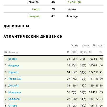
Эдмонтон
4:7
Тампа-Бэй
Сиэтл
7:1
Чикаго
Ванкувер
4:0
Флорида
ДИВИЗИОНЫ
АТЛАНТИЧЕСКИЙ ДИВИЗИОН
Всего
Дома
В гостях
№
Команда
И
В(ВО)
П(ПО)
Ш
О
1
Бостон
34
17(4)
7(6)
109-88
48
2
Флорида
36
20(2)
12(2)
107-93
46
3
Торонто
34
10(7)
10(7)
124-118
41
4
Тампа-Бэй
37
14(3)
15(5)
121-128
39
5
Детройт
36
13(4)
15(4)
129-123
38
6
Монреаль
35
7(8)
15(5)
99-121
35
7
Баффало
37
13(2)
18(4)
110-127
34
8
Оттава
31
10(3)
18(0)
106-111
26