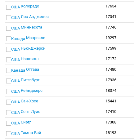
Колорадо
17654
Лос-Анджелес
17341
Миннесота
17746
Монреаль
19297
Нью-Джерси
17599
Нэшвилл
17172
Оттава
17480
Питтсбург
17936
Рейнджерс
18374
Сан-Хосе
15441
Сент-Луис
17410
Сиэтл
17308
Тампа-Бэй
18193