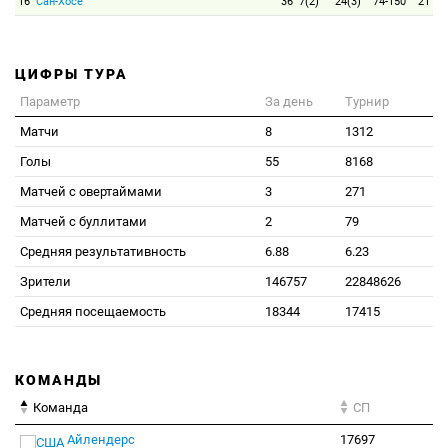
16
Сан-Хосе
36
7(2)
24(3)
74-150
21
ЦИФРЫ ТУРА
Параметр
За день
Турнир
Матчи
8
1312
Голы
55
8168
Матчей с овертаймами
3
271
Матчей с буллитами
2
79
Средняя результативность
6.88
6.23
Зрители
146757
22848626
Средняя посещаемость
18344
17415
КОМАНДЫ
Команда
СП
Айлендерс
17697