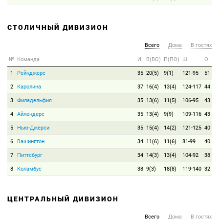
СТОЛИЧНЫЙ ДИВИЗИОН
Всего
Дома
В гостях
№
Команда
И
В(ВО)
П(ПО)
Ш
О
1
Рейнджерс
35
20(5)
9(1)
121-95
51
2
Каролина
37
16(4)
13(4)
124-117
44
3
Филадельфия
35
13(6)
11(5)
106-95
43
4
Айлендерс
35
13(4)
9(9)
109-116
43
5
Нью-Джерси
35
15(4)
14(2)
121-125
40
6
Вашингтон
34
11(6)
11(6)
81-99
40
7
Питтсбург
34
14(3)
13(4)
104-92
38
8
Коламбус
38
9(3)
18(8)
119-140
32
ЦЕНТРАЛЬНЫЙ ДИВИЗИОН
Всего
Дома
В гостях