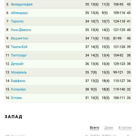
5
Филадельфия
35
13(6)
11(5)
106-95
43
6
Айлендерс
35
13(4)
9(9)
109-116
43
7
Торонто
34
10(7)
10(7)
124-118
41
8
Нью-Джерси
35
15(4)
14(2)
121-125
40
9
Вашингтон
34
11(6)
11(6)
81-99
40
10
Тампа-Бэй
37
14(3)
15(5)
121-128
39
11
Питтсбург
34
14(3)
13(4)
104-92
38
12
Детройт
36
13(4)
15(4)
129-123
38
13
Монреаль
35
7(8)
15(5)
99-121
35
14
Баффало
37
13(2)
18(4)
110-127
34
15
Коламбус
38
9(3)
18(8)
119-140
32
16
Оттава
31
10(3)
18(0)
106-111
26
ЗАПАД
Всего
Дома
В гостях