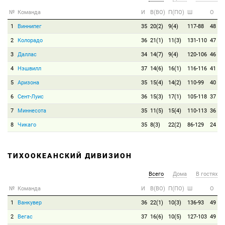
№
Команда
И
В(ВО)
П(ПО)
Ш
О
1
Виннипег
35
20(2)
9(4)
117-88
48
2
Колорадо
36
21(1)
11(3)
131-110
47
3
Даллас
34
14(7)
9(4)
120-106
46
4
Нэшвилл
37
14(6)
16(1)
116-116
41
5
Аризона
35
15(4)
14(2)
110-99
40
6
Сент-Луис
36
15(3)
17(1)
105-118
37
7
Миннесота
35
11(5)
15(4)
110-113
36
8
Чикаго
35
8(3)
22(2)
86-129
24
ТИХООКЕАНСКИЙ ДИВИЗИОН
Всего
Дома
В гостях
№
Команда
И
В(ВО)
П(ПО)
Ш
О
1
Ванкувер
36
22(1)
10(3)
136-93
49
2
Вегас
37
16(6)
10(5)
127-103
49