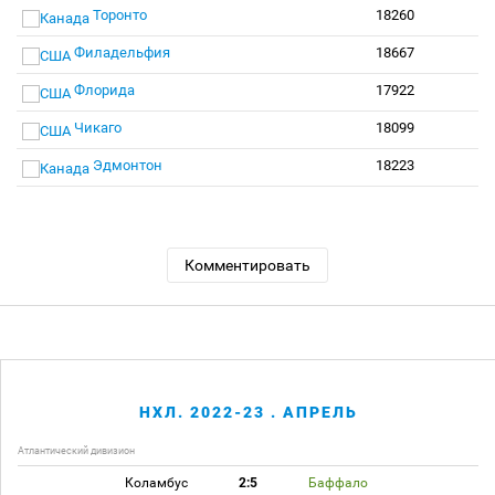
Торонто
18260
Филадельфия
18667
Флорида
17922
Чикаго
18099
Эдмонтон
18223
Комментировать
НХЛ. 2022-23 . АПРЕЛЬ
Атлантический дивизион
Коламбус
2:5
Баффало