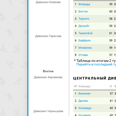
Дивизион Боброва
1
Флорида
59
3
2
Бостон
60
2
3
Торонто
58
2
4
Детройт
59
2
5
Тампа-Бэй
61
2
Дивизион Тарасова
6
Баффало
59
2
7
Монреаль
59
1
8
Оттава
57
1
* Таблица по итогам 2 т
Перейти в последний т
Восток
Дивизион Харламова
ЦЕНТРАЛЬНЫЙ ДИ
№
Команда
И
В
1
Виннипег
57
3
2
Даллас
61
2
3
Колорадо
60
3
Дивизион Чернышева
4
Нэшвилл
60
2