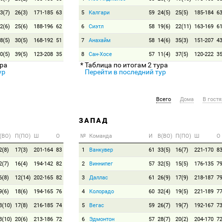
3(7)
26(3)
171-185
63
5
Калгари
59
24(5)
25(5)
185-184
6
2(6)
25(6)
188-196
62
6
Сиэтл
58
19(6)
22(11)
163-169
6
8(5)
30(5)
168-192
51
7
Анахайм
58
14(6)
35(3)
151-207
4
0(5)
39(5)
123-208
35
8
Сан-Хосе
57
11(4)
37(5)
120-222
3
ура
* Таблица по итогам 2 тура
ур
Перейти в последний тур
Всего
Дома
В гостя
ЗАПАД
(ВО)
П(ПО)
Ш
О
№
Команда
И
В(ВО)
П(ПО)
Ш
О
2(8)
17(3)
201-164
83
1
Ванкувер
61
33(5)
16(7)
221-170
8
2(7)
16(4)
194-142
82
2
Виннипег
57
32(5)
15(5)
176-135
7
6(8)
12(14)
202-165
82
3
Даллас
61
26(9)
17(9)
218-187
7
9(6)
18(6)
194-165
76
4
Колорадо
60
32(4)
19(5)
221-189
7
3(10)
17(8)
216-185
74
5
Вегас
59
26(7)
19(7)
192-167
7
3(10)
20(6)
213-186
72
6
Эдмонтон
57
28(7)
20(2)
204-170
7