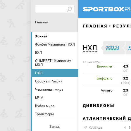
Главная
ГЛАВНАЯ
РЕЗУЛ
Хоккей
Фонбет Чемпионат КХЛ
НХЛ
2023-24
Р
ВХЛ
OLIMPBET Чемпионат
26 фев 2024
МХЛ
Виннипег
4:3
ОТ
НХЛ
Баффало
3:2
Сборная России
(1:0 б)
Чемпионат мира
Чикаго
2:3
ОТ
МЧМ
ДИВИЗИОНЫ
Кубок мира
Трансферы
АТЛАНТИЧЕСКИЙ 
Запад
№
Команда
И
В