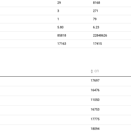
29
8168
3
271
1
79
5.80
6.23
85818
22848626
17163
17415
СП
17697
16476
11050
16753
17775
18094