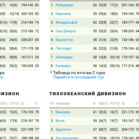
2(7)
16(4)
194-142
82
1
Рейнджерс
60
32(8)
17(3)
201-164
8
6(8)
12(14)
202-165
82
2
Каролина
59
29(6)
18(6)
194-165
7
3(10)
17(8)
216-185
74
3
Филадельфия
60
23(8)
22(7)
183-177
6
3(10)
20(6)
213-186
72
4
Нью-Джерси
59
25(5)
25(4)
198-205
6
6(6)
24(5)
208-207
69
5
Вашингтон
58
21(6)
22(9)
153-186
6
3(4)
28(4)
171-178
58
6
Питтсбург
56
22(5)
21(8)
170-154
6
4(9)
28(8)
167-211
54
7
Айлендерс
58
16(8)
20(14)
170-197
6
9(6)
29(3)
190-203
53
8
Коламбус
58
14(5)
29(10)
171-214
4
ура
* Таблица по итогам 2 тура
ур
Перейти в последний тур
ВИЗИОН
ТИХООКЕАНСКИЙ ДИВИЗИОН
(ВО)
П(ПО)
Ш
О
№
Команда
И
В(ВО)
П(ПО)
Ш
О
2(5)
15(5)
176-135
79
1
Ванкувер
61
33(5)
16(7)
221-170
8
6(9)
17(9)
218-187
79
2
Вегас
59
26(7)
19(7)
192-167
7
2(4)
19(5)
221-189
77
3
Эдмонтон
57
28(7)
20(2)
204-170
7
6(7)
25(2)
188-188
68
4
Лос-Анджелес
58
25(4)
19(10)
178-160
6