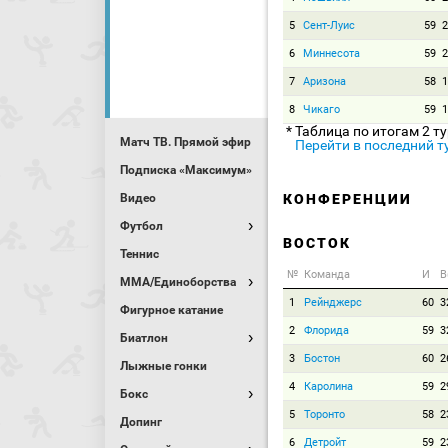
5
Сент-Луис
59
2
6
Миннесота
59
2
7
Аризона
58
1
8
Чикаго
59
1
* Таблица по итогам 2 т
Матч ТВ. Прямой эфир
Перейти в последний т
Подписка «Максимум»
Видео
КОНФЕРЕНЦИИ
Футбол
ВОСТОК
Теннис
№
Команда
И
В
MMA/Единоборства
1
Рейнджерс
60
3
Фигурное катание
2
Флорида
59
3
Биатлон
3
Бостон
60
2
Лыжные гонки
4
Каролина
59
2
Бокс
5
Торонто
58
2
Допинг
6
Детройт
59
2