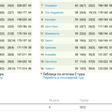
6(6)
24(5)
208-207
69
7
Нэшвилл
60
26(7)
25(2)
188-188
6
3(8)
22(7)
183-177
69
8
Лос-Анджелес
58
25(4)
19(10)
178-160
6
5(5)
25(4)
198-205
64
9
Калгари
59
24(5)
25(5)
185-184
6
1(6)
22(9)
153-186
63
10
Сент-Луис
59
23(7)
26(3)
171-185
6
2(5)
21(8)
170-154
62
11
Миннесота
59
22(6)
25(6)
188-196
6
6(8)
20(14)
170-197
62
12
Сиэтл
58
19(6)
22(11)
163-169
6
3(4)
28(4)
171-178
58
13
Аризона
58
18(5)
30(5)
168-192
5
4(9)
28(8)
167-211
54
14
Анахайм
58
14(6)
35(3)
151-207
4
9(6)
29(3)
190-203
53
15
Сан-Хосе
57
11(4)
37(5)
120-222
3
4(5)
29(10)
171-214
48
16
Чикаго
59
10(5)
39(5)
123-208
3
ура
* Таблица по итогам 2 тура
ур
Перейти в последний тур
За день
Турнир
5
1312