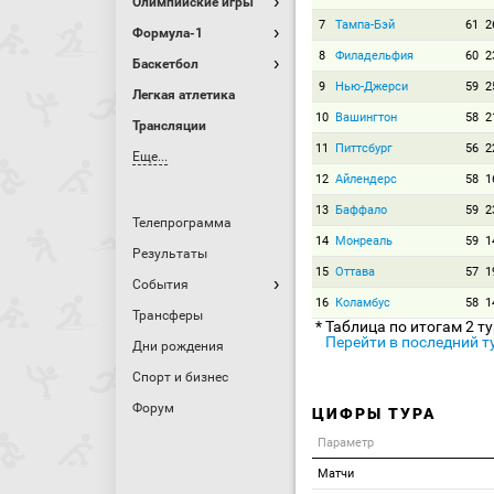
Олимпийские игры
7
Тампа-Бэй
61
2
Формула-1
8
Филадельфия
60
2
Баскетбол
9
Нью-Джерси
59
2
Легкая атлетика
10
Вашингтон
58
2
Трансляции
11
Питтсбург
56
2
Еще...
12
Айлендерс
58
1
13
Баффало
59
2
Телепрограмма
14
Монреаль
59
1
Результаты
15
Оттава
57
1
События
16
Коламбус
58
1
Трансферы
* Таблица по итогам 2 т
Перейти в последний т
Дни рождения
Спорт и бизнес
Форум
ЦИФРЫ ТУРА
Параметр
Матчи