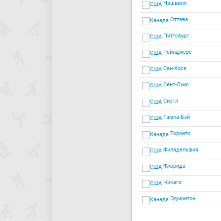
Нэшвилл
Оттава
Питтсбург
Рейнджерс
Сан-Хосе
Сент-Луис
Сиэтл
Тампа-Бэй
Торонто
Филадельфия
Флорида
Чикаго
Эдмонтон