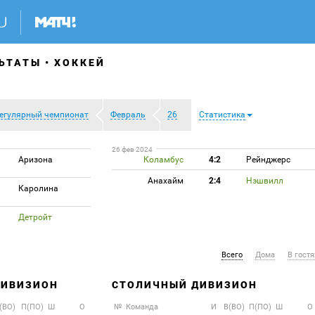
ЬТАТЫ
ХОККЕЙ
егулярный чемпионат
Февраль
26
Статистика
26 фев 2024
Аризона
Коламбус
4:2
Рейнджерс
Анахайм
2:4
Нэшвилл
Каролина
Детройт
Всего
Дома
В гостя
ДИВИЗИОН
СТОЛИЧНЫЙ ДИВИЗИОН
(ВО)
П(ПО)
Ш
О
№
Команда
И
В(ВО)
П(ПО)
Ш
О