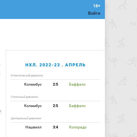
Войти
НХЛ. 2022-23 . АПРЕЛЬ
Атлантический дивизион
Коламбус
2:5
Баффало
Столичный дивизион
Коламбус
2:5
Баффало
х
Центральный дивизион
Нэшвилл
3:4
Колорадо