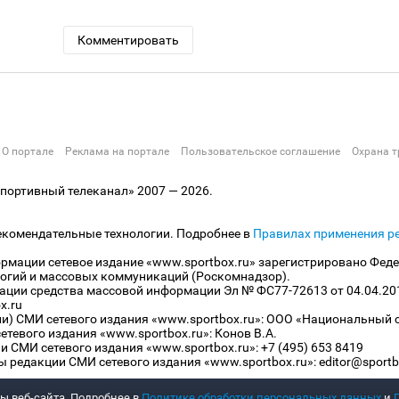
Комментировать
О портале
Реклама на портале
Пользовательское соглашение
Охрана т
ортивный телеканал» 2007 — 2026.
екомендательные технологии. Подробнее в
Правилах применения р
рмации сетевое издание «www.sportbox.ru» зарегистрировано Феде
огий и массовых коммуникаций (Роскомнадзор).
рации средства массовой информации Эл № ФС77-72613 от 04.04.20
x.ru
ли) СМИ сетевого издания «www.sportbox.ru»: ООО «Национальный 
тевого издания «www.sportbox.ru»: Конов В.А.
 СМИ сетевого издания «www.sportbox.ru»: +7 (495) 653 8419
 редакции СМИ сетевого издания «www.sportbox.ru»: editor@sportb
ы веб-сайта. Подробнее в
Политике обработки персональных данных
и