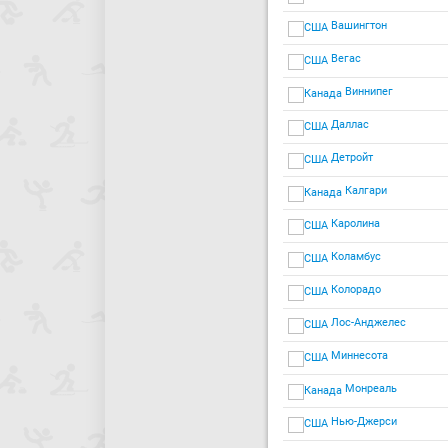
Вашингтон
Вегас
Виннипег
Даллас
Детройт
Калгари
Каролина
Коламбус
Колорадо
Лос-Анджелес
Миннесота
Монреаль
Нью-Джерси