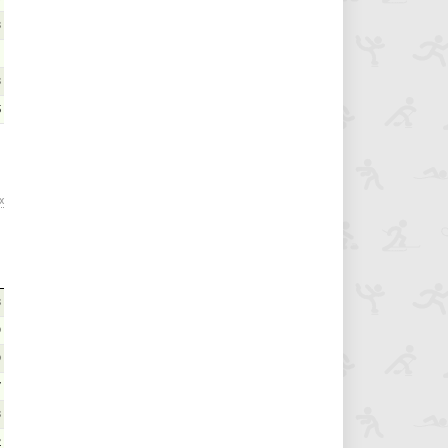
3
1
3
5
х
3
9
9
7
3
2