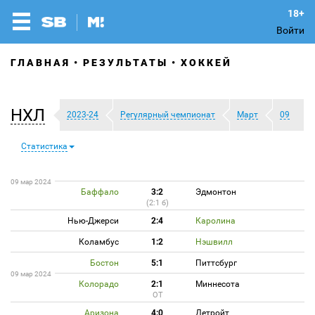
Войти
ГЛАВНАЯ
РЕЗУЛЬТАТЫ
ХОККЕЙ
НХЛ
2023-24
Регулярный чемпионат
Март
09
Статистика
09 мар 2024
Баффало
3:2
Эдмонтон
(2:1 б)
Нью-Джерси
2:4
Каролина
Коламбус
1:2
Нэшвилл
Бостон
5:1
Питтсбург
09 мар 2024
Колорадо
2:1
Миннесота
ОТ
Аризона
4:0
Детройт