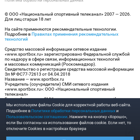
Политика обработки персональных данных
© ООО «Национальный спортивный телеканал» 2007 — 2026.
Для лиц старше 18 лет
На сайте применяются рекомендательные технологии.
Подробнее в
Правилах применения рекомендательных
технологий
Средство массовой информации сетевое издание
«www.sportbox.ru» зарегистрировано Федеральной службой
по надзору в сфере связи, информационных технологий
и массовых коммуникаций (Роскомнадзор).
Свидетельство о регистрации средства массовой информации
Эл № ФС77-72613 от 04.04.2018
Название — www.sportbox.ru
Учредитель (соучредители) СМИ сетевого издания
«www.sportbox.ru»: ООО «Национальный спортивный
телеканал»
Главный редактор СМИ сетевого издания «www.sportbox.ru»:
Конов В.А.
Мы используем файлы Сookie для корректной работы веб-сайта.
Номер телефона редакции СМИ сетевого издания
Подробнее в
Политике обработки персональных данных
и
«www.sportbox.ru»: +7 (495) 653 8419
Пользовательском соглашении
. Нажмите на кнопку «Хорошо»,
Адрес электронной почты редакции СМИ сетевого издания
если Вы согласны на использование файлов cookie. Если нет, то
«www.sportbox.ru»: editor@sportbox.ru
отключите Cookies в настройках браузера