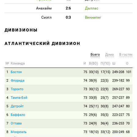
Анахайм
2:6
Даллас
Сиэтл
0:3
Виннипег
ДИВИЗИОНЫ
АТЛАНТИЧЕСКИЙ ДИВИЗИОН
Всего
Дома
В гостях
№
Команда
И
В(ВО)
П(ПО)
Ш
О
1
Бостон
75
33(10)
17(15)
249-208
101
2
Флорида
74
38(9)
22(5)
239-182
99
3
Торонто
73
30(12)
22(9)
269-227
93
4
Тампа-Бэй
73
33(8)
25(7)
257-237
89
5
Детройт
74
25(11)
30(8)
247-247
80
6
Баффало
75
29(6)
35(5)
223-227
75
7
Оттава
73
24(9)
36(4)
236-253
70
8
Монреаль
73
18(10)
33(12)
200-249
68