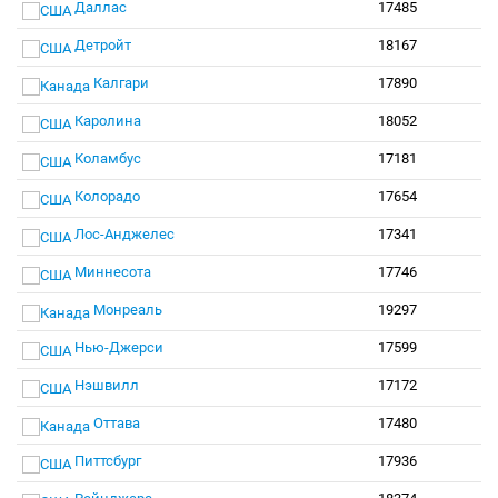
Даллас
17485
Детройт
18167
Калгари
17890
Каролина
18052
Коламбус
17181
Колорадо
17654
Лос-Анджелес
17341
Миннесота
17746
Монреаль
19297
Нью-Джерси
17599
Нэшвилл
17172
Оттава
17480
Питтсбург
17936