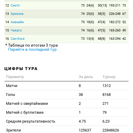
12
Сиэтл
73
24(6)
30(13)
193-211
73
13
Аризона
74
25(6)
38(5)
226-248
67
14
Анахайм
75
18(6)
47(4)
182-272
52
15
Чикаго
74
16(6)
47(5)
165-260
49
16
Сан-Хосе
73
13(4)
48(8)
163-294
42
* Таблица по итогам 3 тура
Перейти в последний тур
ЦИФРЫ ТУРА
Параметр
За день
Турнир
Матчи
8
1312
Голы
38
8168
Матчей с овертаймами
2
271
Матчей с буллитами
1
79
Средняя результативность
4.75
6.23
Зрители
125637
22848626