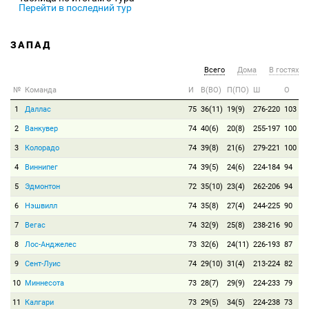
Перейти в последний тур
ЗАПАД
Всего
Дома
В гостях
№
Команда
И
В(ВО)
П(ПО)
Ш
О
1
Даллас
75
36(11)
19(9)
276-220
103
2
Ванкувер
74
40(6)
20(8)
255-197
100
3
Колорадо
74
39(8)
21(6)
279-221
100
4
Виннипег
74
39(5)
24(6)
224-184
94
5
Эдмонтон
72
35(10)
23(4)
262-206
94
6
Нэшвилл
74
35(8)
27(4)
244-225
90
7
Вегас
74
32(9)
25(8)
238-216
90
8
Лос-Анджелес
73
32(6)
24(11)
226-193
87
9
Сент-Луис
74
29(10)
31(4)
213-224
82
10
Миннесота
73
28(7)
29(9)
224-233
79
11
Калгари
73
29(5)
34(5)
224-238
73