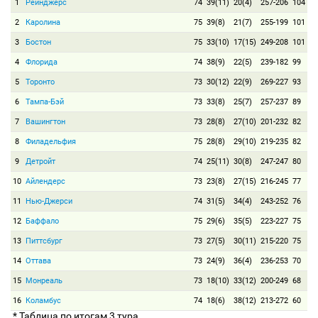
1
Рейнджерс
74
39(11)
20(4)
257-206
104
2
Каролина
75
39(8)
21(7)
255-199
101
3
Бостон
75
33(10)
17(15)
249-208
101
4
Флорида
74
38(9)
22(5)
239-182
99
5
Торонто
73
30(12)
22(9)
269-227
93
6
Тампа-Бэй
73
33(8)
25(7)
257-237
89
7
Вашингтон
73
28(8)
27(10)
201-232
82
8
Филадельфия
75
28(8)
29(10)
219-235
82
9
Детройт
74
25(11)
30(8)
247-247
80
10
Айлендерс
73
23(8)
27(15)
216-245
77
11
Нью-Джерси
74
31(5)
34(4)
243-252
76
12
Баффало
75
29(6)
35(5)
223-227
75
13
Питтсбург
73
27(5)
30(11)
215-220
75
14
Оттава
73
24(9)
36(4)
236-253
70
15
Монреаль
73
18(10)
33(12)
200-249
68
16
Коламбус
74
18(6)
38(12)
213-272
60
* Таблица по итогам 3 тура