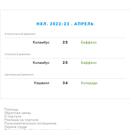
НХЛ. 2022-23 . АПРЕЛЬ
Атлантический дивизион
Коламбус
2:5
Баффало
Столичный дивизион
Коламбус
2:5
Баффало
Центральный дивизион
Нэшвилл
3:4
Колорадо
Помощь
Обратная связь
О портале
Реклама на портале
Пользовательское соглашение
Охрана труда