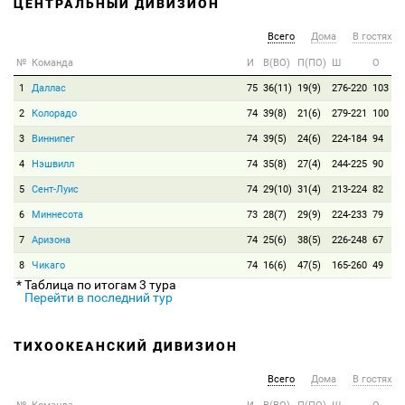
ЦЕНТРАЛЬНЫЙ ДИВИЗИОН
Всего
Дома
В гостях
№
Команда
И
В(ВО)
П(ПО)
Ш
О
1
Даллас
75
36(11)
19(9)
276-220
103
2
Колорадо
74
39(8)
21(6)
279-221
100
3
Виннипег
74
39(5)
24(6)
224-184
94
4
Нэшвилл
74
35(8)
27(4)
244-225
90
5
Сент-Луис
74
29(10)
31(4)
213-224
82
6
Миннесота
73
28(7)
29(9)
224-233
79
7
Аризона
74
25(6)
38(5)
226-248
67
8
Чикаго
74
16(6)
47(5)
165-260
49
* Таблица по итогам 3 тура
Перейти в последний тур
ТИХООКЕАНСКИЙ ДИВИЗИОН
Всего
Дома
В гостях