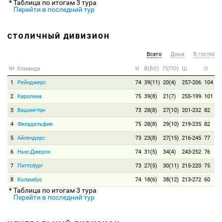
* Таблица по итогам 3 тура
Перейти в последний тур
СТОЛИЧНЫЙ ДИВИЗИОН
Всего
Дома
В гостях
№
Команда
И
В(ВО)
П(ПО)
Ш
О
1
Рейнджерс
74
39(11)
20(4)
257-206
104
2
Каролина
75
39(8)
21(7)
255-199
101
3
Вашингтон
73
28(8)
27(10)
201-232
82
4
Филадельфия
75
28(8)
29(10)
219-235
82
5
Айлендерс
73
23(8)
27(15)
216-245
77
6
Нью-Джерси
74
31(5)
34(4)
243-252
76
7
Питтсбург
73
27(5)
30(11)
215-220
75
8
Коламбус
74
18(6)
38(12)
213-272
60
* Таблица по итогам 3 тура
Перейти в последний тур