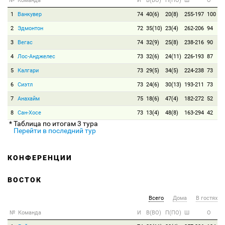
№
Команда
И
В(ВО)
П(ПО)
Ш
О
1
Ванкувер
74
40(6)
20(8)
255-197
100
2
Эдмонтон
72
35(10)
23(4)
262-206
94
3
Вегас
74
32(9)
25(8)
238-216
90
4
Лос-Анджелес
73
32(6)
24(11)
226-193
87
5
Калгари
73
29(5)
34(5)
224-238
73
6
Сиэтл
73
24(6)
30(13)
193-211
73
7
Анахайм
75
18(6)
47(4)
182-272
52
8
Сан-Хосе
73
13(4)
48(8)
163-294
42
* Таблица по итогам 3 тура
Перейти в последний тур
КОНФЕРЕНЦИИ
ВОСТОК
Всего
Дома
В гостях
№
Команда
И
В(ВО)
П(ПО)
Ш
О