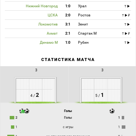
Нижний Новгород
1:0
Урал
T
ЦСКА
2:0
Ростов
T
Локомотив
3:1
Зенит
T
Ахмат
2:1
Спартак М
T
Динамо М
1:0
Рубин
T
СТАТИСТИКА МАТЧА
3
3
2
1
4 /
5 /
Голы
2
Голы
1
1
с игры
1