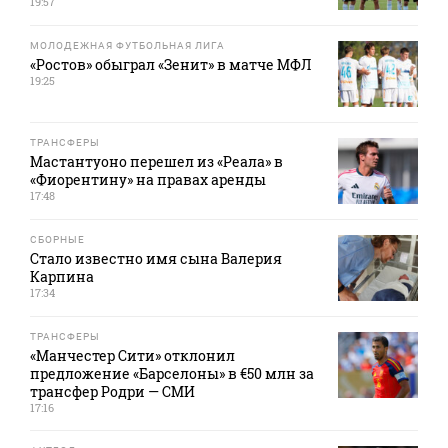
19:57
МОЛОДЕЖНАЯ ФУТБОЛЬНАЯ ЛИГА
«Ростов» обыграл «Зенит» в матче МФЛ
19:25
ТРАНСФЕРЫ
Мастантуоно перешел из «Реала» в
«Фиорентину» на правах аренды
17:48
СБОРНЫЕ
Стало известно имя сына Валерия
Карпина
17:34
ТРАНСФЕРЫ
«Манчестер Сити» отклонил
предложение «Барселоны» в €50 млн за
трансфер Родри — СМИ
17:16