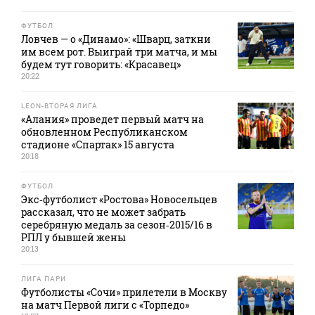
ФУТБОЛ
Ловчев — о «Динамо»: «Шварц, заткни
им всем рот. Выиграй три матча, и мы
будем тут говорить: «Красавец»
20:22
LEON-ВТОРАЯ ЛИГА
«Алания» проведет первый матч на
обновленном Республиканском
стадионе «Спартак» 15 августа
20:18
ФУТБОЛ
Экс‑футболист «Ростова» Новосельцев
рассказал, что не может забрать
серебряную медаль за сезон‑2015/16 в
РПЛ у бывшей жены
20:13
ЛИГА ПАРИ
Футболисты «Сочи» прилетели в Москву
на матч Первой лиги с «Торпедо»