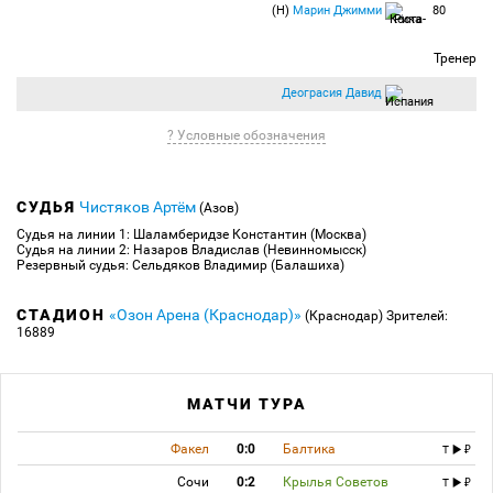
(Н)
Марин Джимми
80
Тренер
Деограсия Давид
? Условные обозначения
СУДЬЯ
Чистяков Артём
(Азов)
Судья на линии 1: Шаламберидзе Константин (Москва)
Судья на линии 2: Назаров Владислав (Невинномысск)
Резервный судья: Сельдяков Владимир (Балашиха)
СТАДИОН
«Озон Арена (Краснодар)»
(Краснодар)
Зрителей:
16889
МАТЧИ ТУРА
Факел
0:0
Балтика
T
Сочи
0:2
Крылья Советов
T