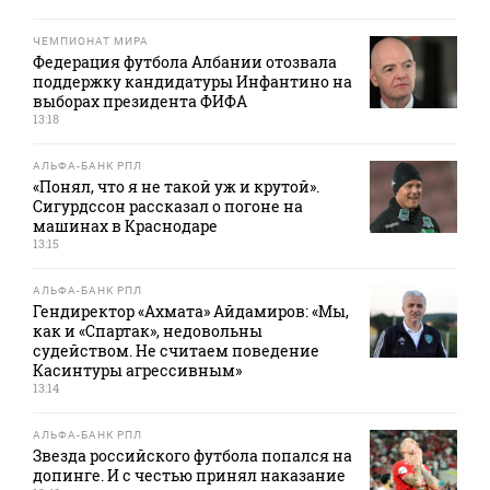
ЧЕМПИОНАТ МИРА
Федерация футбола Албании отозвала
поддержку кандидатуры Инфантино на
выборах президента ФИФА
13:18
АЛЬФА-БАНК РПЛ
«Понял, что я не такой уж и крутой».
Сигурдссон рассказал о погоне на
машинах в Краснодаре
13:15
АЛЬФА-БАНК РПЛ
Гендиректор «Ахмата» Айдамиров: «Мы,
как и «Спартак», недовольны
судейством. Не считаем поведение
Касинтуры агрессивным»
13:14
АЛЬФА-БАНК РПЛ
Звезда российского футбола попался на
допинге. И с честью принял наказание