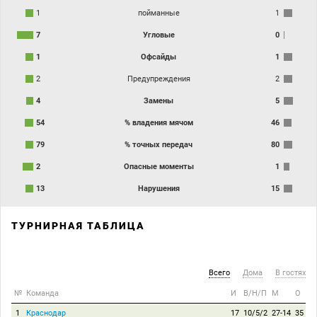
1
пойманные
1
7
Угловые
0
1
Офсайды
1
2
Предупреждения
2
4
Замены
5
54
% владения мячом
46
79
% точных передач
80
2
Опасные моменты
1
13
Нарушения
15
ТУРНИРНАЯ ТАБЛИЦА
Всего
Дома
В гостях
№
Команда
И
В/Н/П
М
О
1
Краснодар
17
10/5/2
27-14
35