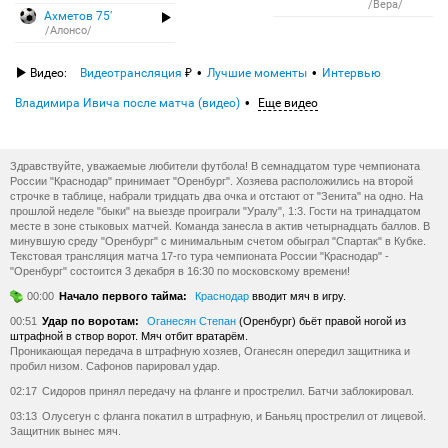
/Вера/
Ахметов 75′
/Алонсо/
Видео:
Видеотрансляция
Лучшие моменты
Интервью
Владимира Ивича после матча (видео)
Еще видео
Здравствуйте, уважаемые любители футбола! В семнадцатом туре чемпионата
России "Краснодар" принимает "Оренбург". Хозяева расположились на второй
строчке в таблице, набрали тридцать два очка и отстают от "Зенита" на одно. На
прошлой неделе "быки" на выезде проиграли "Уралу", 1:3. Гости на тринадцатом
месте в зоне стыковых матчей. Команда занесла в актив четырнадцать баллов. В
минувшую среду "Оренбург" с минимальным счетом обыграл "Спартак" в Кубке.
Текстовая трансляция матча 17-го тура чемпионата России "Краснодар" -
"Оренбург" состоится 3 декабря в 16:30 по московскому времени!
00:00
Начало первого тайма:
Краснодар
вводит мяч в игру.
00:51
Удар по воротам:
Оганесян Степан
(Оренбург) бьёт правой ногой из
штрафной в створ ворот. Мяч отбит вратарём.
Проникающая передача в штрафную хозяев, Оганесян опередил защитника и
пробил низом. Сафонов парировал удар.
02:17
Сидоров принял передачу на фланге и прострелил. Батчи заблокировал.
03:13
Олусегун с фланга покатил в штрафную, и Баньяц прострелил от лицевой.
Защитник вынес мяч.