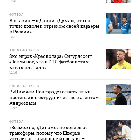
12:40
ФУТБОЛ
Аршавин — о Данни: «Думаю, что он
точно доволен отрезком своей карьеры
в России»
12:31
АЛЬФА-БАНК РПЛ
Экс‑игрок «Краснодара» Сигурдссон:
«Все знают, что в РПЛ футболистам
много платили»
12:16
АЛЬФА-БАНК РПЛ
В «Нижнем Новгороде» ответили на
претензии в сотрудничестве с агентом
Андреевым
11:57
ФУТБОЛ
«Возможно, «Динамо» не совершает
трансферы, потому что Шварца
устраивает нынешний состав» —