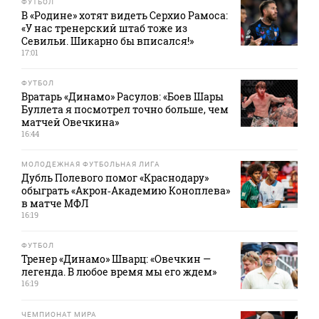
ФУТБОЛ
В «Родине» хотят видеть Серхио Рамоса:
«У нас тренерский штаб тоже из
Севильи. Шикарно бы вписался!»
17:01
ФУТБОЛ
Вратарь «Динамо» Расулов: «Боев Шары
Буллета я посмотрел точно больше, чем
матчей Овечкина»
16:44
МОЛОДЕЖНАЯ ФУТБОЛЬНАЯ ЛИГА
Дубль Полевого помог «Краснодару»
обыграть «Акрон‑Академию Коноплева»
в матче МФЛ
16:19
ФУТБОЛ
Тренер «Динамо» Шварц: «Овечкин —
легенда. В любое время мы его ждем»
16:19
ЧЕМПИОНАТ МИРА