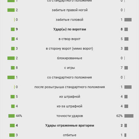
1
со стандартного положения
0
2
забитые правой ногой
0
0
забитые головой
1
9
Удар(ы) по воротам
8
4
в створ ворот
5
3
в сторону ворот (мимо ворот)
3
2
блокированные
0
8
с игры
7
1
со стандартного положения
0
0
после розыгрыша стандартного положения
1
5
из штрафной
4
4
из-за штрафной
4
44%
точности ударов
62%
4
Удары отраженные вратарем
2
3
отбитые
1