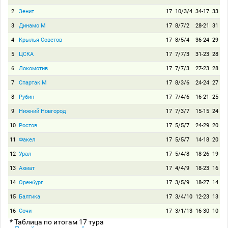
2
Зенит
17
10/3/4
34-17
33
3
Динамо М
17
8/7/2
28-21
31
4
Крылья Советов
17
8/5/4
36-24
29
5
ЦСКА
17
7/7/3
31-23
28
6
Локомотив
17
7/7/3
27-23
28
7
Спартак М
17
8/3/6
24-24
27
8
Рубин
17
7/4/6
16-21
25
9
Нижний Новгород
17
7/3/7
15-15
24
10
Ростов
17
5/5/7
24-29
20
11
Факел
17
5/5/7
14-18
20
12
Урал
17
5/4/8
18-26
19
13
Ахмат
17
4/4/9
18-23
16
14
Оренбург
17
3/5/9
18-27
14
15
Балтика
17
3/4/10
12-23
13
16
Сочи
17
3/1/13
16-30
10
* Таблица по итогам 17 тура