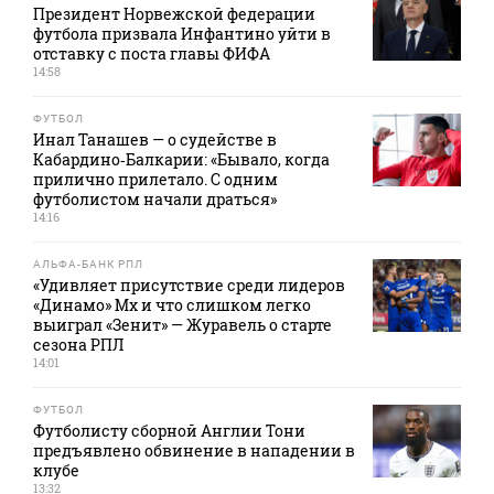
Президент Норвежской федерации
футбола призвала Инфантино уйти в
отставку с поста главы ФИФА
14:58
ФУТБОЛ
Инал Танашев — о судействе в
Кабардино‑Балкарии: «Бывало, когда
прилично прилетало. С одним
футболистом начали драться»
14:16
АЛЬФА-БАНК РПЛ
«Удивляет присутствие среди лидеров
«Динамо» Мх и что слишком легко
выиграл «Зенит» — Журавель о старте
сезона РПЛ
14:01
ФУТБОЛ
Футболисту сборной Англии Тони
предъявлено обвинение в нападении в
клубе
13:32