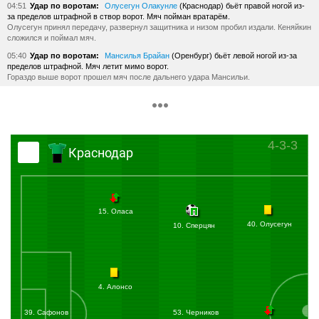
04:51
Удар по воротам:
Олусегун Олакунле
(Краснодар) бьёт правой ногой из-
за пределов штрафной в створ ворот. Мяч пойман вратарём.
Олусегун принял передачу, развернул защитника и низом пробил издали. Кеняйкин
сложился и поймал мяч.
05:40
Удар по воротам:
Мансилья Брайан
(Оренбург) бьёт левой ногой из-за
пределов штрафной. Мяч летит мимо ворот.
Гораздо выше ворот прошел мяч после дальнего удара Мансильи.
08:12
Баньяц выполнил передачу на фланг в направлении Оласы. Сидоров
прочитал эпизод и перехватил мяч.
11:02
Удар по воротам:
Сперцян Эдуард
(Краснодар) бьёт правой ногой из-за
пределов штрафной в створ ворот. Мяч отбит вратарём.
4-3-3
Сперцян с линии штрафной без разбега пробил низом. Кеняйкин в падении отразил
Краснодар
удар.
13:33
Травма:
Оласа Лукас
(Краснодар) получает травму.
Оласа на своей половине поля лежит на газоне. Медицинская бригада вышла на
поле.
15. Оласа
14:48
Травма:
Оласа Лукас
(Краснодар) получает травму.
Оласа не сможет продолжить встречу. Его меняют.
40. Олусегун
10. Сперцян
14:59
Замена:
Оласа Лукас
(Краснодар) заменён на
Арутюнян Георгий
(Краснодар).
17:51
Волков обыгрался с Олусегуном и прострелил от лицевой. Кеняйкин поймал
мяч.
4. Алонсо
21:27
Сидоров отдал передачу на Оганесяна, который прострелил с фланга.
Защитник в подкате вынес мяч из штрафной.
39. Сафонов
53. Черников