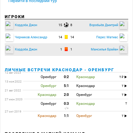
Перейти в последний тур
ИГРОКИ
15
8
Кордоба Джон
Воробьёв Дмитрий
14
14
Черников Александр
Перес Матиас
1
1
Кордоба Джон
Мансилья Брайан
ЛИЧНЫЕ ВСТРЕЧИ КРАСНОДАР - ОРЕНБУРГ
12 авг 2023
Оренбург
0:2
Краснодар
T
13 ноя 2022
Оренбург
5:1
Краснодар
T
21 авг 2022
Краснодар
2:0
Оренбург
T
27 июн 2020
Оренбург
0:3
Краснодар
T
-/+
27 окт 2019
Краснодар
1:1
Оренбург
T