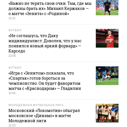
«Важно не терять свои очки. Там, где мы
должны брать их». Михаил Кержаков —
о матче «Зенита» с «Родиной»
22:31
ФУТБОЛ
«Не соглашусь, что Даку
индивидуалист. Доволен, что у нас
появился новый яркий форвард» —
Карседо
22:06
ФУТБОЛ
«Игра с «Зенитом» показала, что
«Спартак» готов бороться за
чемпионство. Он будет фаворитом
матча с «Краснодаром» — Гладилин
21:56
МОЛОДЕЖНАЯ ФУТБОЛЬНАЯ ЛИГА
Московский «Локомотив» обыграл
московское «Динамо» в матче
Молодежной лиги
21:03