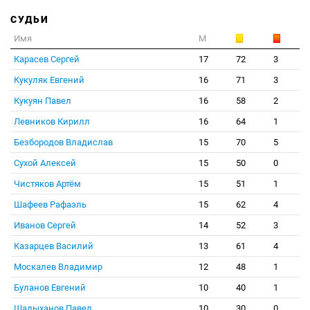
СУДЬИ
Имя
М
Карасев Сергей
17
72
3
Кукуляк Евгений
16
71
3
Кукуян Павел
16
58
2
Левников Кирилл
16
64
1
Безбородов Владислав
15
70
5
Сухой Алексей
15
50
0
Чистяков Артём
15
51
1
Шафеев Рафаэль
15
62
4
Иванов Сергей
14
52
3
Казарцев Василий
13
61
4
Москалев Владимир
12
48
1
Буланов Евгений
10
40
1
Шадыханов Павел
10
30
0