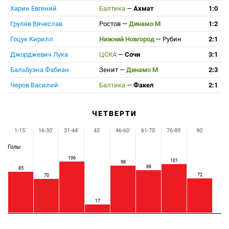
Харин Евгений
Балтика
—
Ахмат
1:0
Грулёв Вячеслав
Ростов
—
Динамо М
1:2
Гоцук Кирилл
Нижний Новгород
—
Рубин
2:1
Джорджевич Лука
ЦСКА
—
Сочи
3:1
Бальбуэна Фабиан
Зенит
—
Динамо М
2:3
Черов Василий
Балтика
—
Факел
2:1
ЧЕТВЕРТИ
1-15'
16-30'
31-44'
45'
46-60'
61-75'
76-89'
90'
Голы
106
101
98
88
85
72
70
17