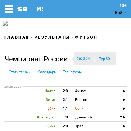
Войти
ГЛАВНАЯ
РЕЗУЛЬТАТЫ
ФУТБОЛ
Чемпионат России
2023-24
Тур 30
Статистика
Календарь
Трансферы
25 мая 2024
Факел
2:0
Ахмат
T
Зенит
2:1
Ростов
T
Рубин
1:1
Сочи
Краснодар
1:0
Динамо М
T
ЦСКА
2:0
Урал
T