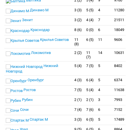
Балтика
2 (2)
5 (4)
9
9760
Динамо М
3 (3)
5 (5)
4
11280
Зенит
3 (2)
4 (4)
7
21511
Краснодар
8 (6)
0 (0)
6
18049
Крылья Советов
11
6 (5)
11
9606
(8)
Локомотив
2 (2)
11
14
10631
(7)
Нижний
5 (4)
7 (5)
5
8402
Новгород
Оренбург
4 (3)
6 (4)
5
6374
Ростов
7 (5)
5 (4)
4
11638
Рубин
2 (1)
2 (1)
3
7993
Сочи
7 (4)
7 (6)
6
7152
Спартак М
3 (3)
6 (5)
5
17489
Урал
9 (5)
6 (5)
6
8864