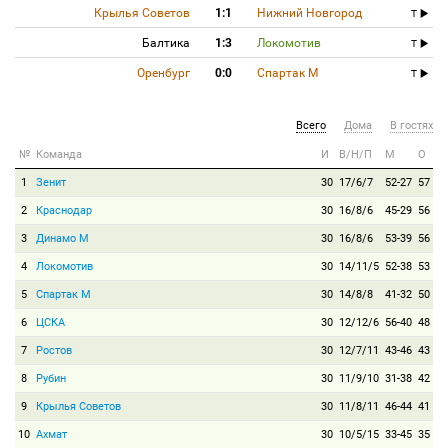
Крылья Советов
1:1
Нижний Новгород
T
Балтика
1:3
Локомотив
T
Оренбург
0:0
Спартак М
T
Всего
Дома
В гостях
№
Команда
И
В/Н/П
М
О
1
Зенит
30
17/6/7
52-27
57
2
Краснодар
30
16/8/6
45-29
56
3
Динамо М
30
16/8/6
53-39
56
4
Локомотив
30
14/11/5
52-38
53
5
Спартак М
30
14/8/8
41-32
50
6
ЦСКА
30
12/12/6
56-40
48
7
Ростов
30
12/7/11
43-46
43
8
Рубин
30
11/9/10
31-38
42
9
Крылья Советов
30
11/8/11
46-44
41
10
Ахмат
30
10/5/15
33-45
35