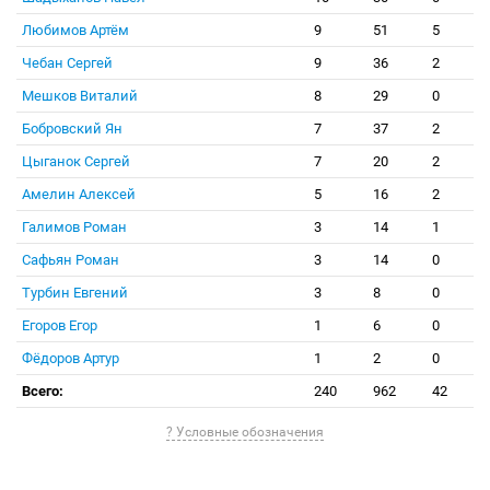
Любимов Артём
9
51
5
Чебан Сергей
9
36
2
Мешков Виталий
8
29
0
Бобровский Ян
7
37
2
Цыганок Сергей
7
20
2
Амелин Алексей
5
16
2
Галимов Роман
3
14
1
Сафьян Роман
3
14
0
Турбин Евгений
3
8
0
Егоров Егор
1
6
0
Фёдоров Артур
1
2
0
Всего:
240
962
42
? Условные обозначения