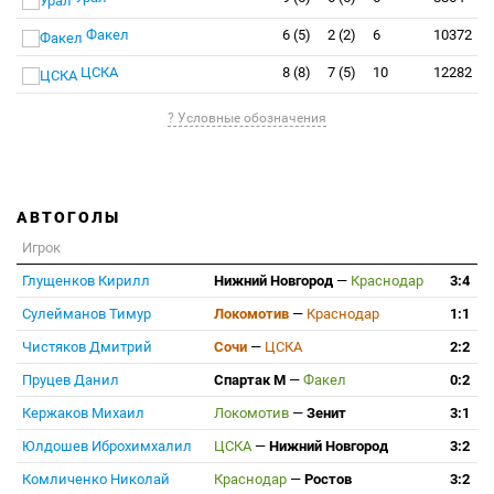
Факел
6 (5)
2 (2)
6
10372
ЦСКА
8 (8)
7 (5)
10
12282
? Условные обозначения
АВТОГОЛЫ
Игрок
Глущенков Кирилл
Нижний Новгород
—
Краснодар
3:4
Сулейманов Тимур
Локомотив
—
Краснодар
1:1
Чистяков Дмитрий
Сочи
—
ЦСКА
2:2
Пруцев Данил
Спартак М
—
Факел
0:2
Кержаков Михаил
Локомотив
—
Зенит
3:1
Юлдошев Иброхимхалил
ЦСКА
—
Нижний Новгород
3:2
Комличенко Николай
Краснодар
—
Ростов
3:2