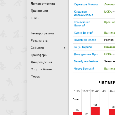
Легкая атлетика
Кержаков Михаил
Локомо
Трансляции
Юлдошев
ЦСКА
Иброхимхалил
Еще...
Комличенко
Красно
Николай
Харин Евгений
Балтик
Телепрограмма
Грулёв Вячеслав
Ростов
Результаты
Гоцук Кирилл
Нижний
События
Джорджевич Лука
ЦСКА
Трансферы
Бальбуэна Фабиан
Зенит
Дни рождения
Черов Василий
Балтик
Спорт и бизнес
Форум
ЧЕТВЕ
1-15'
16-30'
31-44'
45'
46-6
Голы
106
98
85
70