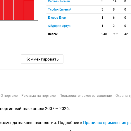
Сафьян Роман
3
14
0
Турбин Евгений
3
8
0
Егоров Егор
1
6
0
Фёдоров Артур
1
2
0
Всего:
240
962
42
Комментировать
О портале
Реклама на портале
Пользовательское соглашение
Охрана т
ортивный телеканал» 2007 — 2026.
екомендательные технологии. Подробнее в
Правилах применения р