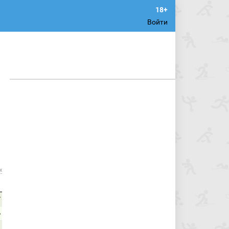
Войти
х
7
6
1