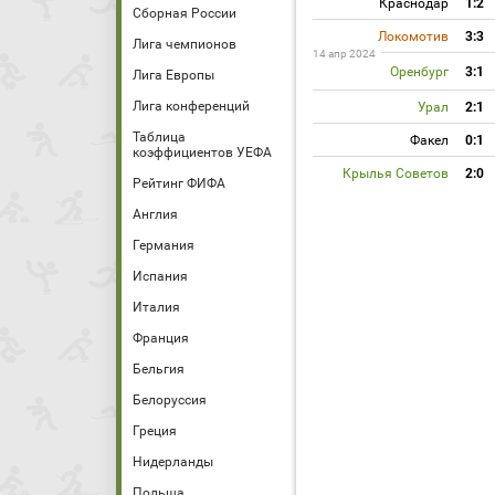
Краснодар
1:2
Сборная России
Локомотив
3:3
Лига чемпионов
14 апр 2024
Оренбург
3:1
Лига Европы
Лига конференций
Урал
2:1
Таблица
Факел
0:1
коэффициентов УЕФА
Крылья Советов
2:0
Рейтинг ФИФА
Англия
Германия
Испания
Италия
Франция
Бельгия
Белоруссия
Греция
Нидерланды
Польша