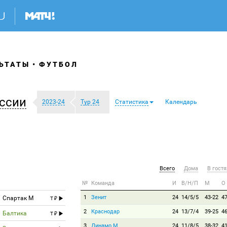
ЬТАТЫ
ФУТБОЛ
ссии
2023-24
Тур 24
Статистика
Календарь
Всего
Дома
В гостя
№
Команда
И
В/Н/П
М
О
1
Зенит
24
14/5/5
43-22
4
Спартак М
T
2
Краснодар
24
13/7/4
39-25
4
Балтика
T
3
Динамо М
24
11/8/5
38-32
4