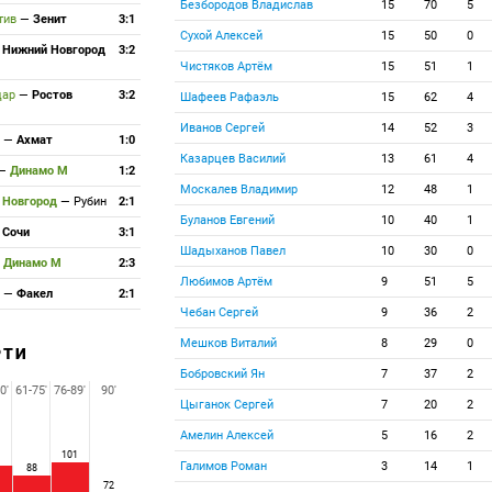
Безбородов Владислав
15
70
5
тив
—
Зенит
3:1
Сухой Алексей
15
50
0
—
Нижний Новгород
3:2
Чистяков Артём
15
51
1
дар
—
Ростов
3:2
Шафеев Рафаэль
15
62
4
Иванов Сергей
14
52
3
а
—
Ахмат
1:0
Казарцев Василий
13
61
4
—
Динамо М
1:2
Москалев Владимир
12
48
1
 Новгород
—
Рубин
2:1
Буланов Евгений
10
40
1
—
Сочи
3:1
Шадыханов Павел
10
30
0
—
Динамо М
2:3
Любимов Артём
9
51
5
а
—
Факел
2:1
Чебан Сергей
9
36
2
Мешков Виталий
8
29
0
РТИ
Бобровский Ян
7
37
2
0'
61-75'
76-89'
90'
Цыганок Сергей
7
20
2
Амелин Алексей
5
16
2
101
Галимов Роман
3
14
1
88
72