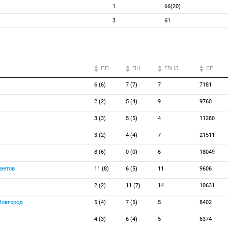
1
66(20)
3
61
ПП
ПН
ГВНЗ
СП
6 (6)
7 (7)
7
7181
2 (2)
5 (4)
9
9760
3 (3)
5 (5)
4
11280
3 (2)
4 (4)
7
21511
8 (6)
0 (0)
6
18049
ветов
11 (8)
6 (5)
11
9606
2 (2)
11 (7)
14
10631
Новгород
5 (4)
7 (5)
5
8402
4 (3)
6 (4)
5
6374