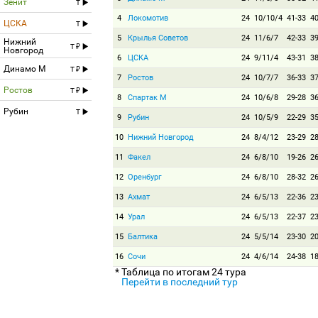
Зенит
T
4
Локомотив
24
10/10/4
41-33
4
ЦСКА
T
5
Крылья Советов
24
11/6/7
42-33
3
Нижний
T
Новгород
6
ЦСКА
24
9/11/4
43-31
3
Динамо М
T
7
Ростов
24
10/7/7
36-33
3
Ростов
T
8
Спартак М
24
10/6/8
29-28
3
Рубин
T
9
Рубин
24
10/5/9
22-29
3
10
Нижний Новгород
24
8/4/12
23-29
2
11
Факел
24
6/8/10
19-26
2
12
Оренбург
24
6/8/10
28-32
2
13
Ахмат
24
6/5/13
22-36
2
14
Урал
24
6/5/13
22-37
2
15
Балтика
24
5/5/14
23-30
2
16
Сочи
24
4/6/14
24-38
1
* Таблица по итогам 24 тура
Перейти в последний тур