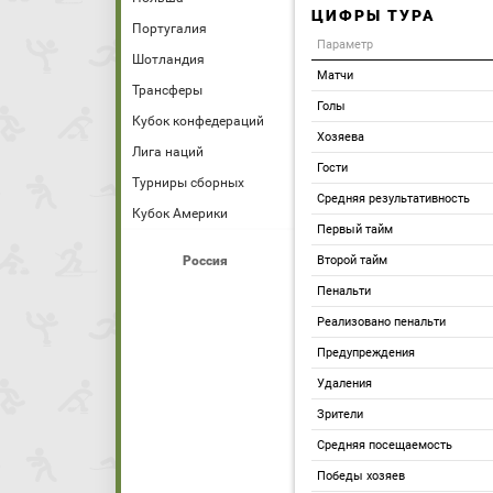
ЦИФРЫ ТУРА
Португалия
Параметр
Шотландия
Матчи
Трансферы
Голы
Кубок конфедераций
Хозяева
Лига наций
Гости
Турниры сборных
Средняя результативность
Кубок Америки
Первый тайм
Россия
Второй тайм
Пенальти
Реализовано пенальти
Предупреждения
Удаления
Зрители
Средняя посещаемость
Победы хозяев