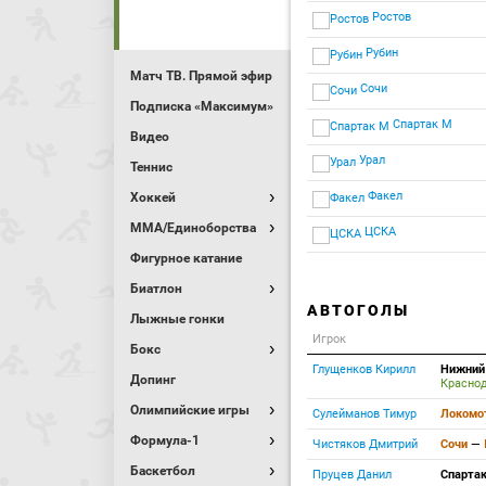
Ростов
Рубин
Матч ТВ. Прямой эфир
Сочи
Подписка «Максимум»
Спартак М
Видео
Урал
Теннис
Факел
Хоккей
MMA/Единоборства
ЦСКА
Фигурное катание
Биатлон
АВТОГОЛЫ
Лыжные гонки
Игрок
Бокс
Глущенков Кирилл
Нижний
Допинг
Красно
Олимпийские игры
Сулейманов Тимур
Локомо
Формула-1
Чистяков Дмитрий
Сочи
—
Баскетбол
Пруцев Данил
Спарта