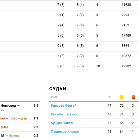
7 (5)
5 (4)
4
11638
2 (1)
2 (1)
3
7993
7 (4)
7 (6)
6
7152
3 (3)
6 (5)
5
17489
9 (5)
6 (5)
6
8864
6 (5)
2 (2)
6
10372
8 (8)
7 (5)
10
12282
СУДЬИ
Имя
М
 Новгород
—
3:4
Карасев Сергей
17
72
3
дар
Кукуляк Евгений
16
71
3
тив
—
Краснодар
1:1
Кукуян Павел
16
58
2
ЦСКА
2:2
Левников Кирилл
16
64
1
к М
—
Факел
0:2