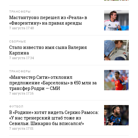
ТРАНСФЕРЫ
Мастантуоно перешел из «Реала» в
«Фиорентину» на правах аренды
7 августа 17:48
СБОРНЫЕ
Стало известно имя сына Валерия
Карпина
7 августа 17:34
ТРАНСФЕРЫ
«Манчестер Сити» отклонил
предложение «Барселоны» в €50 млн за
трансфер Родри — СМИ
7 августа 17:16
ФУТБОЛ
В «Родине» хотят видеть Серхио Рамоса:
«У нас тренерский штаб тоже из
Севильи. Шикарно бы вписался!»
7 августа 17:01