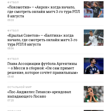
ФУТБОЛ
«Локомотив» — «Акрон»: когда начало,
где смотреть онлайн матч 3‑го тура РПЛ
8 августа
09:33
ФУТБОЛ
«Крылья Советов» — «Балтика»: когда
начало, где смотреть онлайн матч 3‑го
тура РПЛ 8 августа
08:56
ФУТБОЛ
Глава Ассоциации футбола Аргентины
— о Месси в сборной: «Он сам примет
решение, которое сочтет правильным»
08:48
ОСТАЛЬНОЙ МИР
«Лос‑Анджелес Гэлакси» арендовал
нападающего Лосано
07:25