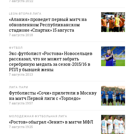
7 августа 20:22
LEON-ВТОРАЯ ЛИГА
«Алания» проведет первый матч на
обновленном Республиканском
стадионе «Спартак» 15 августа
7 августа 20:18
ФУТБОЛ
Экс‑футболист «Ростова» Новосельцев
рассказал, что не может забрать
серебряную медаль за сезон‑2015/16 в
РПЛ у бывшей жены
7 августа 20:13
ЛИГА ПАРИ
Футболисты «Сочи» прилетели в Москву
на матч Первой лиги с «Торпедо»
7 августа 19:57
МОЛОДЕЖНАЯ ФУТБОЛЬНАЯ ЛИГА
«Ростов» обыграл «Зенит» в матче МФЛ
7 августа 19:25