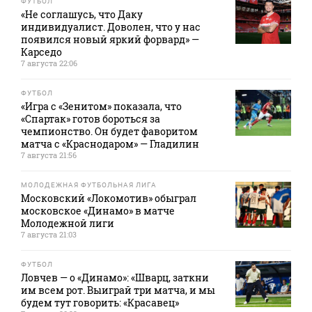
ФУТБОЛ
«Не соглашусь, что Даку
индивидуалист. Доволен, что у нас
появился новый яркий форвард» —
Карседо
7 августа 22:06
ФУТБОЛ
«Игра с «Зенитом» показала, что
«Спартак» готов бороться за
чемпионство. Он будет фаворитом
матча с «Краснодаром» — Гладилин
7 августа 21:56
МОЛОДЕЖНАЯ ФУТБОЛЬНАЯ ЛИГА
Московский «Локомотив» обыграл
московское «Динамо» в матче
Молодежной лиги
7 августа 21:03
ФУТБОЛ
Ловчев — о «Динамо»: «Шварц, заткни
им всем рот. Выиграй три матча, и мы
будем тут говорить: «Красавец»