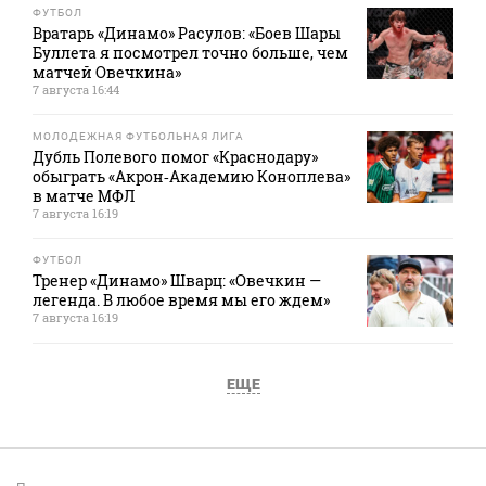
ФУТБОЛ
Вратарь «Динамо» Расулов: «Боев Шары
Буллета я посмотрел точно больше, чем
матчей Овечкина»
7 августа 16:44
МОЛОДЕЖНАЯ ФУТБОЛЬНАЯ ЛИГА
Дубль Полевого помог «Краснодару»
обыграть «Акрон‑Академию Коноплева»
в матче МФЛ
7 августа 16:19
ФУТБОЛ
Тренер «Динамо» Шварц: «Овечкин —
легенда. В любое время мы его ждем»
7 августа 16:19
ЕЩЕ