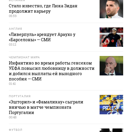
ИСПАНИЯ
Стало известно, где Люка Зидан
продолжит карьеру
05:59
АНГЛИЯ
«Ливерпуль» арендует Араухо у
«Барселоны» — СМИ
03:12
ЧЕМПИОНАТ МИРА
Инфантино во время работы генсеком
УЕФА повысил любовницу в должности
и добился выплаты ей выходного
пособия — СМИ
01:41
ПОРТУГАЛИЯ
«Эшторил» и «Фамаликау» сыграли
вничью в матче чемпионата
Португалии
00:48
ФУТБОЛ