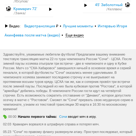
/Юсупов/
45′ Заболотный
Крамарич 72′
/Келлвен/
/Заика/
Видео:
Видеотрансляция
Лучшие моменты
Интервью Игоря
Акинфеева после матча (видео)
Еще видео
Здравствуйте, уважаемые любители футбола! Предлагаем вашему вниманию
текстовую трансляцию матча 22-го тура чемпионата России "Сочи" - ЦСКА. После
зимней паузы хозяева отыграли три встречи - две в чемпионате и одну в Кубке
России. Матч со "СКА-Хабаровск" завершился ничьей в основное время и серией
пенальти, в которой футболисты "Сочи" оказались менее удачливыми. В
чемпионате хозяева занимают последнюю строчку и не выигрывают на
протяжении восьми туров кряду. ЦСКА так же, как и соперник провёл три встречи
после зимней паузы. Последней из них была кубковая против "Ростова", в которой
"армейцы" добились победы. В чемпионате России гости идут на четвёртой
строчке. Есть возможность сократить отставание от "Динамо", которое допустило
осечку в матче с "Ростовом". Сможет ли "Сочи" прервать свою неудачную серию в
чемпионате, узнаем из текстовой трансляции 30 марта в 16:30 по московскому
времени!
00:00
Начало первого тайма:
Сочи
вводит мяч в игру.
02:03
Крамарич ворвался в штрафную справа и потерял мяч.
05:23
"Сочи" по правому флангу развернули атаку. Прострел последовал, который