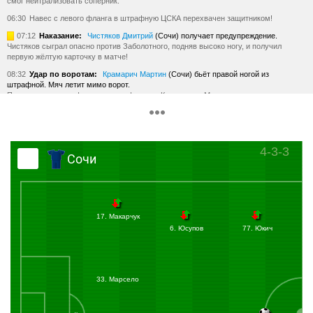
смог нейтрализовать соперник.
06:30
Навес с левого фланга в штрафную ЦСКА перехвачен защитником!
07:12
Наказание:
Чистяков Дмитрий
(Сочи) получает предупреждение.
Чистяков сыграл опасно против Заболотного, подняв высоко ногу, и получил
первую жёлтую карточку в матче!
08:32
Удар по воротам:
Крамарич Мартин
(Сочи) бьёт правой ногой из
штрафной. Мяч летит мимо ворот.
Прострел с левого фланга в штрафную на Крамарича. Мартин не успел как
следует под удар подстроиться и мяч прошёл мимо!
09:44
Юкич нарушил правила на Роше в чужой штрафной.
11:07
Фол в атаке со стороны Облякова.
4-3-3
Сочи
12:59
Удар по воротам:
Заболотный Антон
(ЦСКА) бьёт левой ногой из
штрафной. Мяч блокирован.
Заболотный нанёс удар после передачи от Гайича с левого фланга. Марсело
заблокировал!
14:59
Автогол:
Чистяков Дмитрий
(Сочи) забивает в свои ворота. Счёт 0:1.
17. Макарчук
ГООООООООООЛ! Давила ворвался в штрафную с левого фланга и сделал
прострел вдоль ворот. Мяч попал в левое колено Чистякова и залетел в ближний
6. Юсупов
77. Юкич
угол!
17:38
Заболотный оказался на газоне после борьбы с Марсело. Быстро на ноги
поднялся Антон.
33. Марсело
19:03
Акинфеев вышел из ворот и спас команду от углового. Мяч в подкате выбил
в аут Игорь.
20:20
Подача Облякова с правого фланга на дальнюю штангу. Заболотный сыграл