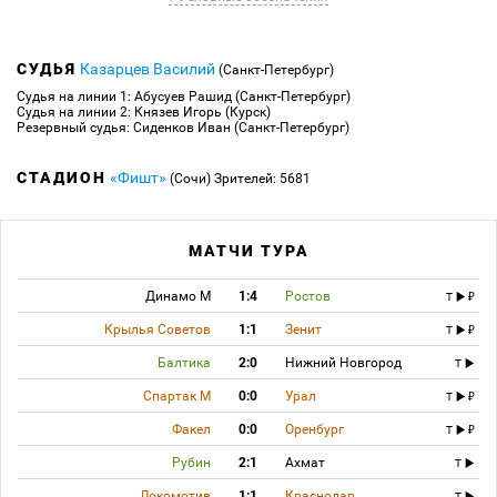
+05:20
Угловой:
Крамарич Мартин
(Сочи) вводит мяч с левого угла поля.
После подачи на ближнюю игрок "Сочи" попытался мяч обработать. Защитник
ЦСКА не дал этого сделать!
СУДЬЯ
Казарцев Василий
(Санкт-Петербург)
+05:32
Конец второго тайма:
Продолжительность игрового времени — 95:32.
Счёт 2:2.
Судья на линии 1: Абусуев Рашид (Санкт-Петербург)
Судья на линии 2: Князев Игорь (Курск)
Итоговый счёт 2:2.
Резервный судья: Сиденков Иван (Санкт-Петербург)
ЦСКА упустил преимущество в два мяча. "Сочи" вырвал ничью и достойно
отыграл второй тайм. Всего доброго и до новых встреч!
СТАДИОН
«Фишт»
(Сочи)
Зрителей: 5681
МАТЧИ ТУРА
Динамо М
1:4
Ростов
T
Крылья Советов
1:1
Зенит
T
Балтика
2:0
Нижний Новгород
T
Спартак М
0:0
Урал
T
Факел
0:0
Оренбург
T
Рубин
2:1
Ахмат
T
Локомотив
1:1
Краснодар
T