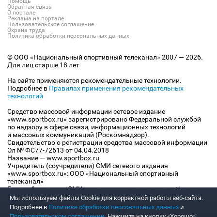
Помощь
Обратная связь
О портале
Реклама на портале
Пользовательское соглашение
Охрана труда
Политика обработки персональных данных
© ООО «Национальный спортивный телеканал» 2007 — 2026.
Для лиц старше 18 лет
На сайте применяются рекомендательные технологии.
Подробнее в
Правилах применения рекомендательных
технологий
Средство массовой информации сетевое издание
«www.sportbox.ru» зарегистрировано Федеральной службой
по надзору в сфере связи, информационных технологий
и массовых коммуникаций (Роскомнадзор).
Свидетельство о регистрации средства массовой информации
Эл № ФС77-72613 от 04.04.2018
Название — www.sportbox.ru
Учредитель (соучредители) СМИ сетевого издания
«www.sportbox.ru»: ООО «Национальный спортивный
телеканал»
Главный редактор СМИ сетевого издания «www.sportbox.ru»:
Конов В.А.
Мы используем файлы Сookie для корректной работы веб-сайта.
Номер телефона редакции СМИ сетевого издания
Подробнее в
Политике обработки персональных данных
и
«www.sportbox.ru»: +7 (495) 653 8419
Пользовательском соглашении
. Нажмите на кнопку «Хорошо»,