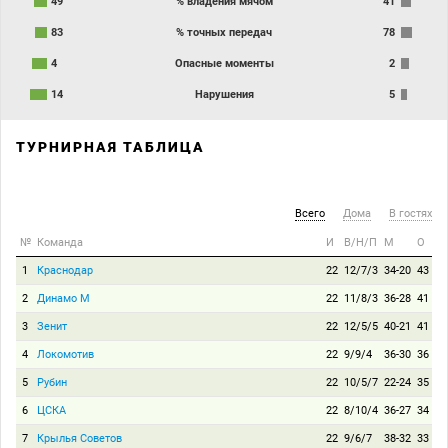
49
% владения мячом
41
83
% точных передач
78
4
Опасные моменты
2
14
Нарушения
5
ТУРНИРНАЯ ТАБЛИЦА
Всего
Дома
В гостях
№
Команда
И
В/Н/П
М
О
1
Краснодар
22
12/7/3
34-20
43
2
Динамо М
22
11/8/3
36-28
41
3
Зенит
22
12/5/5
40-21
41
4
Локомотив
22
9/9/4
36-30
36
5
Рубин
22
10/5/7
22-24
35
6
ЦСКА
22
8/10/4
36-27
34
7
Крылья Советов
22
9/6/7
38-32
33