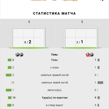
СТАТИСТИКА МАТЧА
5
5
2
1
8 /
3 /
Голы
2
Голы
1
2
с игры
1
2
забитые правой ногой
0
0
забитые левой ногой
1
1
Автогол(ы)
0
14
Удар(ы) по воротам
9
8
в створ ворот
3