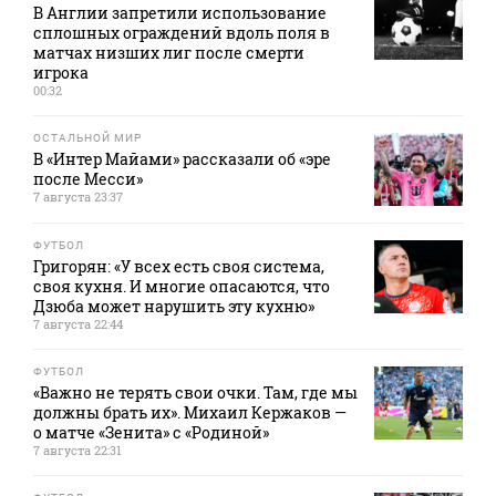
В Англии запретили использование
сплошных ограждений вдоль поля в
матчах низших лиг после смерти
игрока
00:32
ОСТАЛЬНОЙ МИР
В «Интер Майами» рассказали об «эре
после Месси»
7 августа 23:37
ФУТБОЛ
Григорян: «У всех есть своя система,
своя кухня. И многие опасаются, что
Дзюба может нарушить эту кухню»
7 августа 22:44
ФУТБОЛ
«Важно не терять свои очки. Там, где мы
должны брать их». Михаил Кержаков —
о матче «Зенита» с «Родиной»
7 августа 22:31