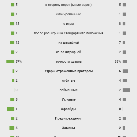
5
в сторону ворот (мимо ворот)
5
1
блокированные
1
13
с игры
8
1
после розыгрыша стандартного положения
1
12
из штрафной
7
2
из-за штрафной
2
57%
точности ударов
33%
2
Удары отраженные вратарем
6
2
отбитые
4
0
пойманные
2
5
Угловые
4
1
Офсайды
0
2
Предупреждения
2
5
Замены
2