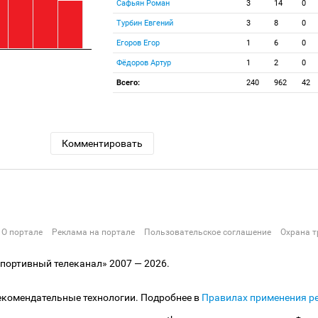
Сафьян Роман
3
14
0
Турбин Евгений
3
8
0
Егоров Егор
1
6
0
Фёдоров Артур
1
2
0
Всего:
240
962
42
Комментировать
О портале
Реклама на портале
Пользовательское соглашение
Охрана т
ортивный телеканал» 2007 — 2026.
екомендательные технологии. Подробнее в
Правилах применения р