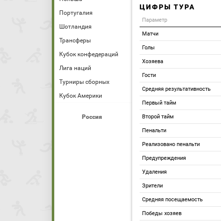
ЦИФРЫ ТУРА
Португалия
Параметр
Шотландия
Матчи
Трансферы
Голы
Кубок конфедераций
Хозяева
Лига наций
Гости
Турниры сборных
Средняя результативность
Кубок Америки
Первый тайм
Россия
Второй тайм
Пенальти
Реализовано пенальти
Предупреждения
Удаления
Зрители
Средняя посещаемость
Победы хозяев