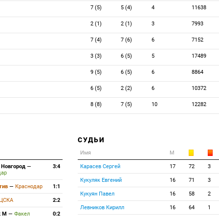
7 (5)
5 (4)
4
11638
2 (1)
2 (1)
3
7993
7 (4)
7 (6)
6
7152
3 (3)
6 (5)
5
17489
9 (5)
6 (5)
6
8864
6 (5)
2 (2)
6
10372
8 (8)
7 (5)
10
12282
СУДЬИ
Имя
М
 Новгород
—
3:4
Карасев Сергей
17
72
3
дар
Кукуляк Евгений
16
71
3
тив
—
Краснодар
1:1
Кукуян Павел
16
58
2
ЦСКА
2:2
Левников Кирилл
16
64
1
к М
—
Факел
0:2