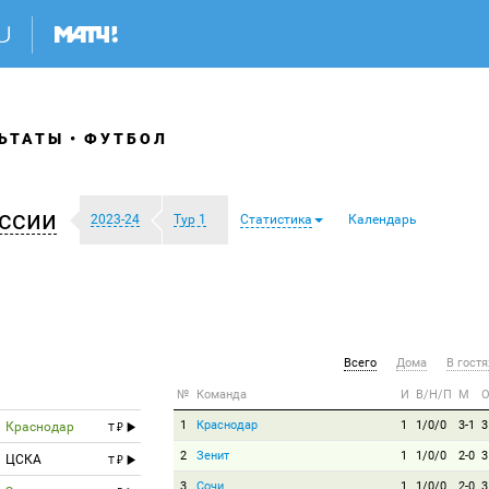
ЬТАТЫ
ФУТБОЛ
ссии
2023-24
Тур 1
Статистика
Календарь
Всего
Дома
В гостя
№
Команда
И
В/Н/П
М
1
Краснодар
1
1/0/0
3-1
3
Краснодар
T
2
Зенит
1
1/0/0
2-0
3
ЦСКА
T
3
Сочи
1
1/0/0
2-0
3