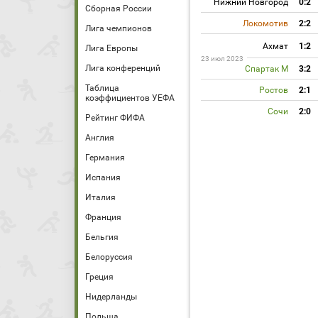
Нижний Новгород
0:2
Сборная России
Локомотив
2:2
Лига чемпионов
Ахмат
1:2
Лига Европы
23 июл 2023
Лига конференций
Спартак М
3:2
Таблица
Ростов
2:1
коэффициентов УЕФА
Сочи
2:0
Рейтинг ФИФА
Англия
Германия
Испания
Италия
Франция
Бельгия
Белоруссия
Греция
Нидерланды
Польша