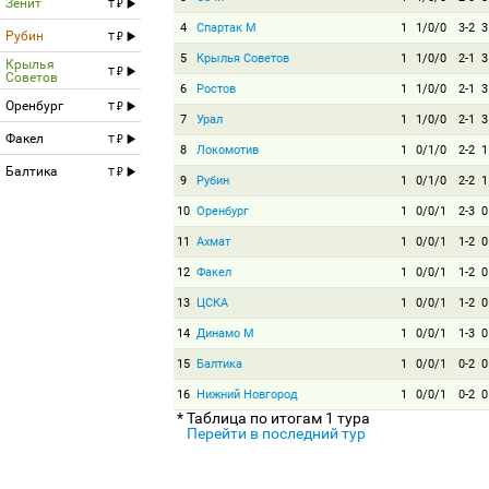
Зенит
T
4
Спартак М
1
1/0/0
3-2
3
Рубин
T
5
Крылья Советов
1
1/0/0
2-1
3
Крылья
T
Советов
6
Ростов
1
1/0/0
2-1
3
Оренбург
T
7
Урал
1
1/0/0
2-1
3
Факел
T
8
Локомотив
1
0/1/0
2-2
1
Балтика
T
9
Рубин
1
0/1/0
2-2
1
10
Оренбург
1
0/0/1
2-3
0
11
Ахмат
1
0/0/1
1-2
0
12
Факел
1
0/0/1
1-2
0
13
ЦСКА
1
0/0/1
1-2
0
14
Динамо М
1
0/0/1
1-3
0
15
Балтика
1
0/0/1
0-2
0
16
Нижний Новгород
1
0/0/1
0-2
0
* Таблица по итогам 1 тура
Перейти в последний тур