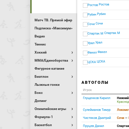
Ростов
Рубин
Матч ТВ. Прямой эфир
Сочи
Подписка «Максимум»
Спартак М
Видео
Урал
Теннис
Факел
Хоккей
MMA/Единоборства
ЦСКА
Фигурное катание
Биатлон
АВТОГОЛЫ
Лыжные гонки
Игрок
Бокс
Глущенков Кирилл
Нижний
Допинг
Красно
Олимпийские игры
Сулейманов Тимур
Локомо
Формула-1
Чистяков Дмитрий
Сочи
—
Баскетбол
Пруцев Данил
Спарта