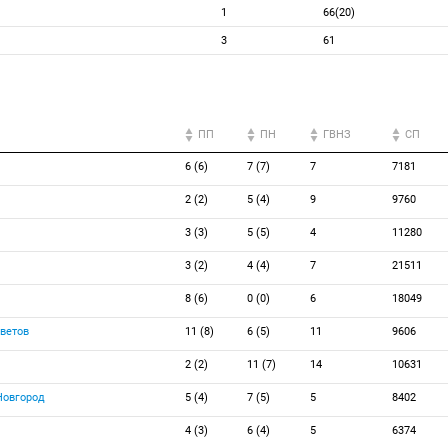
1
66(20)
3
61
ПП
ПН
ГВНЗ
СП
6 (6)
7 (7)
7
7181
2 (2)
5 (4)
9
9760
3 (3)
5 (5)
4
11280
3 (2)
4 (4)
7
21511
8 (6)
0 (0)
6
18049
ветов
11 (8)
6 (5)
11
9606
2 (2)
11 (7)
14
10631
Новгород
5 (4)
7 (5)
5
8402
4 (3)
6 (4)
5
6374