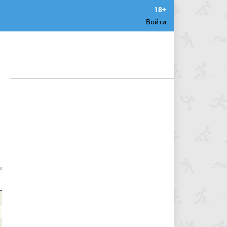
Войти
х
О