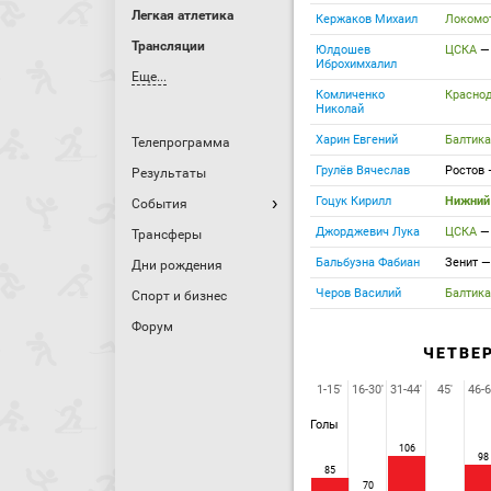
Легкая атлетика
Кержаков Михаил
Локомо
Трансляции
Юлдошев
ЦСКА
Иброхимхалил
Еще...
Комличенко
Красно
Николай
Харин Евгений
Балтик
Телепрограмма
Грулёв Вячеслав
Ростов
Результаты
Гоцук Кирилл
Нижний
События
Джорджевич Лука
ЦСКА
Трансферы
Бальбуэна Фабиан
Зенит
Дни рождения
Черов Василий
Балтик
Спорт и бизнес
Форум
ЧЕТВЕ
1-15'
16-30'
31-44'
45'
46-6
Голы
106
98
85
70