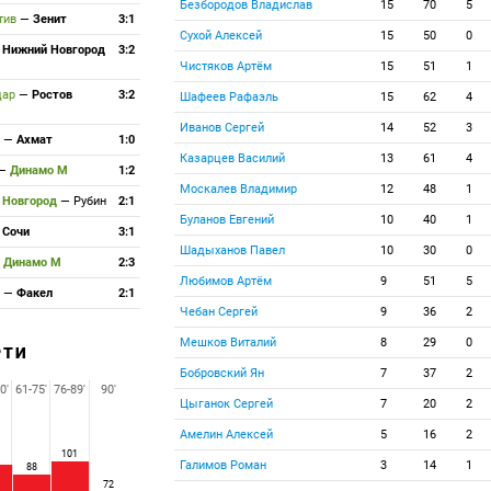
Безбородов Владислав
15
70
5
тив
—
Зенит
3:1
Сухой Алексей
15
50
0
—
Нижний Новгород
3:2
Чистяков Артём
15
51
1
дар
—
Ростов
3:2
Шафеев Рафаэль
15
62
4
Иванов Сергей
14
52
3
а
—
Ахмат
1:0
Казарцев Василий
13
61
4
—
Динамо М
1:2
Москалев Владимир
12
48
1
 Новгород
—
Рубин
2:1
Буланов Евгений
10
40
1
—
Сочи
3:1
Шадыханов Павел
10
30
0
—
Динамо М
2:3
Любимов Артём
9
51
5
а
—
Факел
2:1
Чебан Сергей
9
36
2
Мешков Виталий
8
29
0
РТИ
Бобровский Ян
7
37
2
0'
61-75'
76-89'
90'
Цыганок Сергей
7
20
2
Амелин Алексей
5
16
2
101
Галимов Роман
3
14
1
88
72